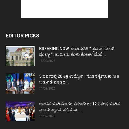
EDITOR PICKS
BREAKING NOW: ಉದಯಗಿರಿ “ ಪ್ರಚೋಧನಕಾರಿ
ಪೋಸ್ಟ್‌ “: ಜಾಮೀನು ಕೋರಿ ಕೋರ್ಟ್‌ ಮೊರೆ...
13/02/2025
5 ವರ್ಷದಲ್ಲಿ 20 ಲಕ್ಷ ಉದ್ಯೋಗ : ನೂತನ ಕೈಗಾರಿಕಾ ನೀತಿ
ಬಿಡುಗಡೆ ಮಾಡಿದ...
11/02/2025
ಜಾಗತಿಕ ಹೂಡಿಕೆದಾರರ ಸಮಾವೇಶ : 12 ವಿಶೇಷ ಹೂಡಿಕೆ
ವಲಯ ಸ್ಥಾಪನೆ: ಸಚಿವ ಎಂ...
11/02/2025