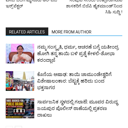
ಎಸಿಬಿ ಬಲೆಗೆ ಮೈಸೂರು ಆರ್’ಟಿಒ
ಸಂಪುಟ ಸೇರಲು ಉತ್ಸುಕರಾಗಿರುವ
ಇನ್ಸ್’ಪೆಕ್ಟರ್
ಶಾಸಕರಿಗೆ ಬಿಜೆಪಿ ಹೈಕಮಾಂಡ್’ನಿಂದ
ಸಿಹಿ ಸುದ್ದಿ !
RELATED ARTICLES
MORE FROM AUTHOR
ನಮ್ಮ ಸಂಸ್ಕೃತಿ, ಧರ್ಮ, ಆಚರಣೆ ಬಗ್ಗೆ ಯತೀಂದ್ರ
ಹೋಗಿ ತನ್ನ ತಾಯಿ ಬಳಿ ಪ್ರಶ್ನೆ ಕೇಳಲಿ-ಶೋಭಾ
ಕರಂದ್ಲಾಜೆ
ಕೊನೆಯ ಆಷಾಢ: ತಾಯಿ ಚಾಮುಂಡೇಶ್ವರಿಗೆ
ವಿಶೇಷಾಲಂಕಾರ: ಬೆಟ್ಟಕ್ಕೆ ಹರಿದು ಬಂದ
ಭಕ್ತಸಾಗರ
ಸಾರ್ವಜನಿಕ ಸ್ಥಳದಲ್ಲಿ ಗಲಾಟೆ: ಮೂವರ ವಿರುದ್ಧ
ಜಯಪುರ ಪೊಲೀಸ್ ಠಾಣೆಯಲ್ಲಿ ಪ್ರಕರಣ
ದಾಖಲು