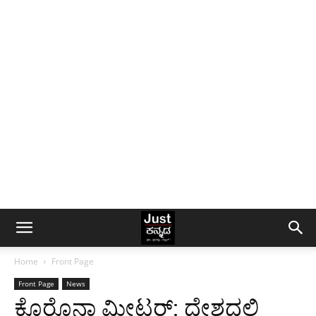
Home
Front Page
Front Page
News
ಕೊರೊನಾ ಮೀಟರ್: ದೇಶದಲ್ಲಿ