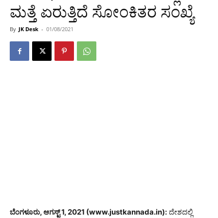
ಮತ್ತೆ ಏರುತ್ತಿದೆ ಸೋಂಕಿತರ ಸಂಖ್ಯೆ
By
JK Desk
-
01/08/2021
ಬೆಂಗಳೂರು, ಆಗಸ್ಟ್ 1, 2021 (www.justkannada.in):
ದೇಶದಲ್ಲಿ