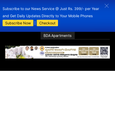
Subscribe to our News Service @ Just Rs. 399/- per Year
and Get Daily Updates Directly to Your Mobile Phones
Subscribe Now
|
Checkout
BDA Apartments