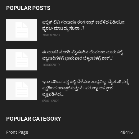
POPULAR POSTS
ಪಬ್ಲಿಕ್ ಟಿವಿ ಸಂಪಾದಕ ರಂಗನಾಥ್ ಕಾಲೆಳೆದ ವಿಡಿಯೋ
ವೈರಲ್ ಮಾಡಿದ್ದು ಸರಿನಾ..?
30/03/2020
ಈ ದಂಪತಿ ನೋಡಿ ಮೈಸೂರಿನ ದೇವರಾಜ ಮಾರುಕಟ್ಟೆ
ವ್ಯಾಪಾರಿಗಳಿಗೆ ಭಾನುವಾರ ಬೆಳ್ಳಂಬೆಳಗ್ಗೆ ಶಾಕ್..!
16/06/2019
ಇಂತವರಿಂದ ಪಕ್ಷ ಕಟ್ಟಿ ಬೆಳೆಸಲು ಸಾಧ್ಯವಿಲ್ಲ: ಮೈಸೂರಿನಲ್ಲೆ
ಪಕ್ಷದಿಂದ ಉಚ್ಚಾಟಿಸುತ್ತೇನೆ- ಪರೋಕ್ಷ ಆಕ್ರೋಶ
ವ್ಯಕ್ತಪಡಿಸಿದ...
05/01/2021
POPULAR CATEGORY
Front Page
48416