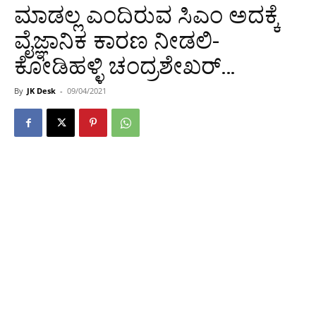
ಮಾಡಲ್ಲ ಎಂದಿರುವ ಸಿಎಂ ಅದಕ್ಕೆ
ವೈಜ್ಞಾನಿಕ ಕಾರಣ ನೀಡಲಿ-
ಕೋಡಿಹಳ್ಳಿ ಚಂದ್ರಶೇಖರ್…
By
JK Desk
-
09/04/2021