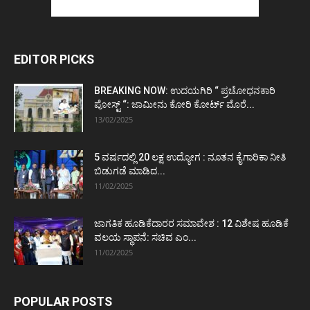
EDITOR PICKS
BREAKING NOW: ಉದಯಗಿರಿ “ ಪ್ರಚೋಧನಕಾರಿ
ಪೋಸ್ಟ್‌ “: ಜಾಮೀನು ಕೋರಿ ಕೋರ್ಟ್‌ ಮೊರೆ...
13/02/2025
5 ವರ್ಷದಲ್ಲಿ 20 ಲಕ್ಷ ಉದ್ಯೋಗ : ನೂತನ ಕೈಗಾರಿಕಾ ನೀತಿ
ಬಿಡುಗಡೆ ಮಾಡಿದ...
11/02/2025
ಜಾಗತಿಕ ಹೂಡಿಕೆದಾರರ ಸಮಾವೇಶ : 12 ವಿಶೇಷ ಹೂಡಿಕೆ
ವಲಯ ಸ್ಥಾಪನೆ: ಸಚಿವ ಎಂ...
11/02/2025
POPULAR POSTS