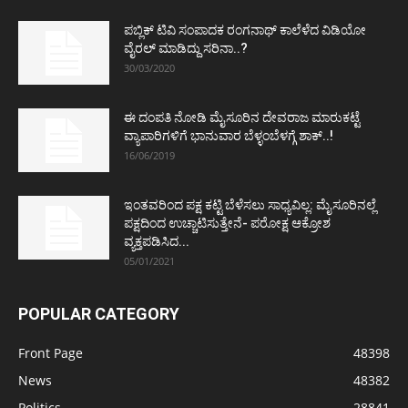
ಪಬ್ಲಿಕ್ ಟಿವಿ ಸಂಪಾದಕ ರಂಗನಾಥ್ ಕಾಲೆಳೆದ ವಿಡಿಯೋ
ವೈರಲ್ ಮಾಡಿದ್ದು ಸರಿನಾ..?
30/03/2020
ಈ ದಂಪತಿ ನೋಡಿ ಮೈಸೂರಿನ ದೇವರಾಜ ಮಾರುಕಟ್ಟೆ
ವ್ಯಾಪಾರಿಗಳಿಗೆ ಭಾನುವಾರ ಬೆಳ್ಳಂಬೆಳಗ್ಗೆ ಶಾಕ್..!
16/06/2019
ಇಂತವರಿಂದ ಪಕ್ಷ ಕಟ್ಟಿ ಬೆಳೆಸಲು ಸಾಧ್ಯವಿಲ್ಲ: ಮೈಸೂರಿನಲ್ಲೆ
ಪಕ್ಷದಿಂದ ಉಚ್ಚಾಟಿಸುತ್ತೇನೆ- ಪರೋಕ್ಷ ಆಕ್ರೋಶ
ವ್ಯಕ್ತಪಡಿಸಿದ...
05/01/2021
POPULAR CATEGORY
Front Page
48398
News
48382
Politics
28841