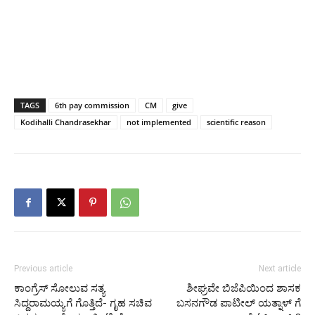
TAGS
6th pay commission
CM
give
Kodihalli Chandrasekhar
not implemented
scientific reason
Previous article
Next article
ಕಾಂಗ್ರೆಸ್ ಸೋಲುವ ಸತ್ಯ
ಶೀಘ್ರವೇ ಬಿಜೆಪಿಯಿಂದ ಶಾಸಕ
ಸಿದ್ದರಾಮಯ್ಯಗೆ ಗೊತ್ತಿದೆ- ಗೃಹ ಸಚಿವ
ಬಸನಗೌಡ ಪಾಟೀಲ್ ಯತ್ನಾಳ್ ಗೆ