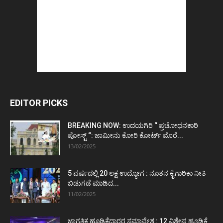
EDITOR PICKS
BREAKING NOW: ಉದಯಗಿರಿ “ ಪ್ರಚೋಧನಕಾರಿ
ಪೋಸ್ಟ್‌ “: ಜಾಮೀನು ಕೋರಿ ಕೋರ್ಟ್‌ ಮೊರೆ...
13/02/2025
5 ವರ್ಷದಲ್ಲಿ 20 ಲಕ್ಷ ಉದ್ಯೋಗ : ನೂತನ ಕೈಗಾರಿಕಾ ನೀತಿ
ಬಿಡುಗಡೆ ಮಾಡಿದ...
11/02/2025
ಜಾಗತಿಕ ಹೂಡಿಕೆದಾರರ ಸಮಾವೇಶ : 12 ವಿಶೇಷ ಹೂಡಿಕೆ