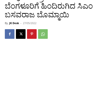
ಬೆಂಗಳೂರಿಗೆ ಹಿಂದಿರುಗಿದ ಸಿಎಂ
ಬಸವರಾಜ ಬೊಮ್ಮಾಯಿ
By
JK Desk
-
27/05/2022