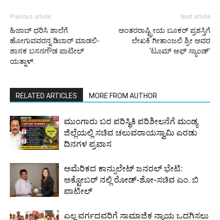
Previous article
Next article
ಹಿಜಾಬ್ ಧರಿಸಿ ಶಾಲೆಗೆ
ಅಂತರರಾಷ್ಟ್ರೀಯ ಬೂಕರ್ ಪ್ರಶಸ್ತಿಗೆ
ಹೋಗುವವರನ್ನ ಡಿಬಾರ್ ಮಾಡಲಿ-
ಲೇಖಕಿ ಗೀತಾಂಜಲಿ ಶ್ರೀ ಅವರ
ಶಾಸಕ ಬಸನಗೌಡ ಪಾಟೀಲ್
‘ಟೂಮ್ ಆಫ್ ಸ್ಯಾಂಡ್’
ಯತ್ನಾಳ್.
RELATED ARTICLES
MORE FROM AUTHOR
ಮುಂಗಾರು ಬರ ಪರಿಸ್ಥಿತಿ ಪರಿಶೀಲನೆಗೆ ಮಂಡ್ಯ
ಜಿಲ್ಲೆಯಲ್ಲಿ ಸಚಿವ ಚಲುವರಾಯಸ್ವಾಮಿ ಎರಡು
ದಿನಗಳ ಪ್ರವಾಸ
ಅಮೆರಿಕದ ಕಾನ್ಸುಲೇಟ್ ಜನರಲ್ ಭೇಟಿ:
ಅಕ್ಟೋಬರ್ ನಲ್ಲಿ ರೋಡ್-ಶೋ-ಸಚಿವ ಎಂ. ಬಿ
ಪಾಟೀಲ್
ಎಲ್ಲ ವರ್ಗದವರಿಗೆ ಸಾಮಾಜಿಕ ನ್ಯಾಯ ಒದಗಿಸಲು