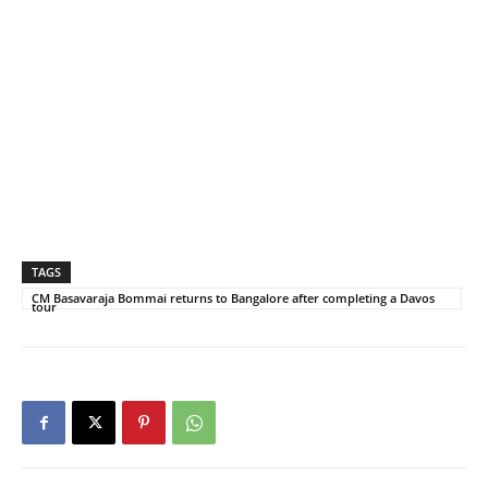
TAGS
CM Basavaraja Bommai returns to Bangalore after completing a Davos
tour