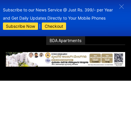
Subscribe to our News Service @ Just Rs. 399/- per Year
and Get Daily Updates Directly to Your Mobile Phones
Subscribe Now
|
Checkout
BDA Apartments