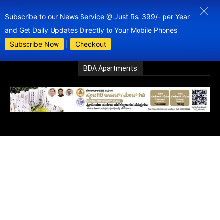
Subscribe to our News Service @ Just Rs. 399/- per Year
and Get Daily Updates Directly to Your Mobile Phones
Subscribe Now
|
Checkout
BDA Apartments