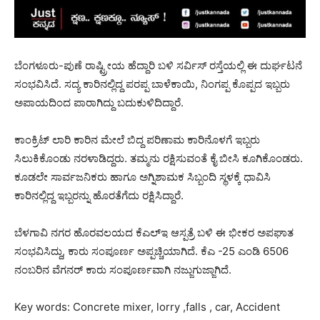
ಬೆಂಗಳೂರು-ಪುಣೆ ರಾಷ್ಟ್ರೀಯ ಹೆದ್ದಾರಿ ಬಳಿ ಸರ್ವಿಸ್ ರಸ್ತೆಯಲ್ಲಿ ಈ ದುರ್ಘಟನೆ
ಸಂಭವಿಸಿದೆ. ಸದ್ಯ ಕಾರಿನಲ್ಲಿದ್ದ ಪರಪ್ಪ ಬಾಳೆಕಾಯಿ, ನಿಂಗಪ್ಪ ಕೊಪ್ಪದ ಇಬ್ಬರು
ಅಪಾಯದಿಂದ ಪಾರಾಗಿದ್ದು ಬದುಕುಳಿದಿದ್ದಾರೆ.
ಕಾಂಕ್ರಿಟ್ ಲಾರಿ ಕಾರಿನ ಮೇಲೆ ಬಿದ್ದ ಪರಿಣಾಮ ಕಾರಿನೊಳಗೆ ಇಬ್ಬರು
ಸಿಲುಕಿಕೊಂಡು ನರಳಾಡಿದ್ದರು. ತಮ್ಮನು ರಕ್ಷಿಸುವಂತೆ ಕೈ ಬೀಸಿ ಕೂಗಿಕೊಂಡರು.
ಕೂಡಲೇ ಸಾರ್ವಜನಿಕರು ಹಾಗೂ ಅಗ್ನಿಶಾಮಕ ಸಿಬ್ಬಂದಿ ಸ್ಥಳಕ್ಕೆ ಧಾವಿಸಿ
ಕಾರಿನಲ್ಲಿದ್ದ ಇಬ್ಬರನ್ನು ಹೊರತೆಗೆದು ರಕ್ಷಿಸಿದ್ದಾರೆ.
ಬೆಳಗಾವಿ ನಗರ ಹೊರವಲಯದ ಕೆಎಲ್‌ಇ ಆಸ್ಪತ್ರೆ ಬಳಿ ಈ ಭೀಕರ ಅಪಘಾತ
ಸಂಭವಿಸಿದ್ದು, ಕಾರು ಸಂಪೂರ್ಣ ಅಪ್ಪಚ್ಚಿಯಾಗಿದೆ. ಕೆಎ -25 ಎಂಡಿ 6506
ನಂಬರಿನ ವೆಗನರ್ ಕಾರು ಸಂಪೂರ್ಣವಾಗಿ ನಜ್ಜುಗುಜ್ಜಾಗಿದೆ.
Key words: Concrete mixer, lorry ,falls , car, Accident