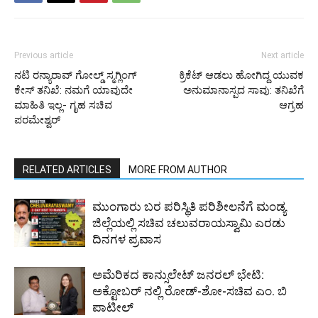
Previous article
Next article
ನಟಿ ರನ್ಯಾರಾವ್ ಗೋಲ್ಡ್ ಸ್ಮಗ್ಲಿಂಗ್
ಕ್ರಿಕೆಟ್ ಆಡಲು ಹೋಗಿದ್ದ ಯುವಕ
ಕೇಸ್ ತನಿಖೆ: ನಮಗೆ ಯಾವುದೇ
ಅನುಮಾನಾಸ್ಪದ ಸಾವು: ತನಿಖೆಗೆ
ಮಾಹಿತಿ ಇಲ್ಲ- ಗೃಹ ಸಚಿವ
ಆಗ್ರಹ
ಪರಮೇಶ್ವರ್
RELATED ARTICLES
MORE FROM AUTHOR
ಮುಂಗಾರು ಬರ ಪರಿಸ್ಥಿತಿ ಪರಿಶೀಲನೆಗೆ ಮಂಡ್ಯ
ಜಿಲ್ಲೆಯಲ್ಲಿ ಸಚಿವ ಚಲುವರಾಯಸ್ವಾಮಿ ಎರಡು
ದಿನಗಳ ಪ್ರವಾಸ
ಅಮೆರಿಕದ ಕಾನ್ಸುಲೇಟ್ ಜನರಲ್ ಭೇಟಿ:
ಅಕ್ಟೋಬರ್ ನಲ್ಲಿ ರೋಡ್-ಶೋ-ಸಚಿವ ಎಂ. ಬಿ
ಪಾಟೀಲ್