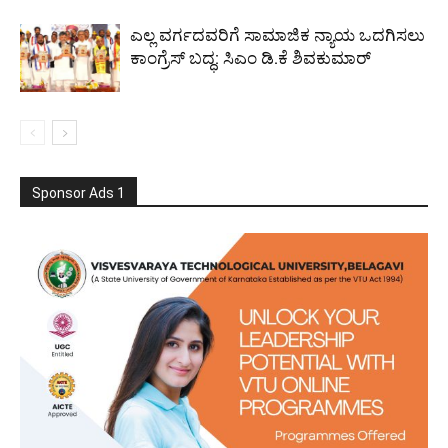
ಎಲ್ಲ ವರ್ಗದವರಿಗೆ ಸಾಮಾಜಿಕ ನ್ಯಾಯ ಒದಗಿಸಲು
ಕಾಂಗ್ರೆಸ್ ಬದ್ಧ: ಸಿಎಂ ಡಿ.ಕೆ ಶಿವಕುಮಾರ್
Sponsor Ads 1