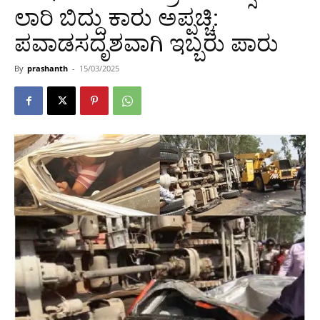
ಲಾರಿ ಬಿದ್ದು ಕಾರು ಅಪ್ಪಚ್ಚಿ:
ಪವಾಡಸದೃಶವಾಗಿ ಇಬ್ಬರು ಪಾರು
By
prashanth
-
15/03/2025