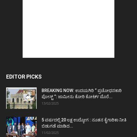
EDITOR PICKS
BREAKING NOW: ಉದಯಗಿರಿ “ ಪ್ರಚೋಧನಕಾರಿ
ಪೋಸ್ಟ್‌ “: ಜಾಮೀನು ಕೋರಿ ಕೋರ್ಟ್‌ ಮೊರೆ...
13/02/2025
5 ವರ್ಷದಲ್ಲಿ 20 ಲಕ್ಷ ಉದ್ಯೋಗ : ನೂತನ ಕೈಗಾರಿಕಾ ನೀತಿ
ಬಿಡುಗಡೆ ಮಾಡಿದ...
11/02/2025