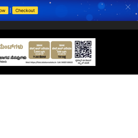
Now
|
Checkout
s