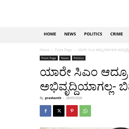
Updates
|
ಕನ್ನಡ
ನ್ಯೂಸ್
|
ಜಸ್ಟ್
HOME
NEWS
POLITICS
CRIME
ಕನ್ನಡ
Home
Front Page
ಯಾರೇ ಸಿಎಂ ಆದ್ರೂ ಕರ್ನಾಟಕ ಅಭಿವೃದ್ದಿ
Front Page
News
Politics
ಯಾರೇ ಸಿಎಂ ಆದ್ರೂ
ಅಭಿವೃದ್ದಿಯಾಗಲ್ಲ- ಬ
By
prashanth
-
28/05/2026