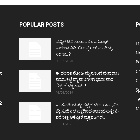
POPULAR POSTS
P
ಪಬ್ಲಿಕ್ ಟಿವಿ ಸಂಪಾದಕ ರಂಗನಾಥ್
F
ಕಾಲೆಳೆದ ವಿಡಿಯೋ ವೈರಲ್ ಮಾಡಿದ್ದು
N
ಸರಿನಾ..?
30/03/2020
Po
C
ತನ
ಈ ದಂಪತಿ ನೋಡಿ ಮೈಸೂರಿನ ದೇವರಾಜ
ಮಾರುಕಟ್ಟೆ ವ್ಯಾಪಾರಿಗಳಿಗೆ ಭಾನುವಾರ
C
ಬೆಳ್ಳಂಬೆಳಗ್ಗೆ ಶಾಕ್..!
S
16/06/2019
T
2
ಇಂತವರಿಂದ ಪಕ್ಷ ಕಟ್ಟಿ ಬೆಳೆಸಲು ಸಾಧ್ಯವಿಲ್ಲ:
M
ವ
ಮೈಸೂರಿನಲ್ಲೆ ಪಕ್ಷದಿಂದ ಉಚ್ಚಾಟಿಸುತ್ತೇನೆ-
ಪರೋಕ್ಷ ಆಕ್ರೋಶ ವ್ಯಕ್ತಪಡಿಸಿದ...
05/01/2021