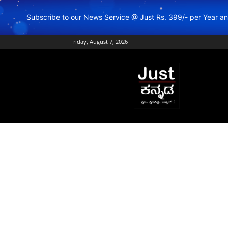
Subscribe to our News Service @ Just Rs. 399/- per Year 
Friday, August 7, 2026
Just
Kannada
–
Online
Kannada
News
|
Breaking
Kannada
News
|
Karnataka
News
|
Live