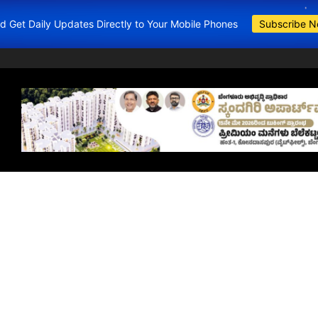
and Get Daily Updates Directly to Your Mobile Phones
Subscribe 
BDA Apartment