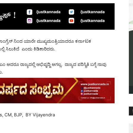
ಿ ಕಾಂಗ್ರೆಸ್ ನಿಂದ ಯಾರೇ ಮುಖ್ಯಮಂತ್ರಿಯಾದರೂ ಕರ್ನಾಟಕ
ಲಿ ಸಿಲುಕಿದೆ ಎಂದು ಕಿಡಿಕಾರಿದರು.
ದರೂ ರಾಜ್ಯದಲ್ಲಿ ಅಭಿವೃದ್ದಿ ಆಗಲ್ಲ. ರಾಜ್ಯದ ಪರಿಸ್ಥಿತಿ ಬಗ್ಗೆ ನಾವು
ು.
s, CM, BJP, BY Vijayendra