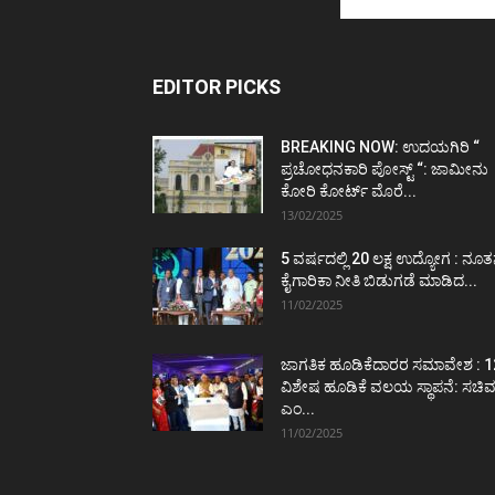
EDITOR PICKS
BREAKING NOW: ಉದಯಗಿರಿ “
ಪ್ರಚೋಧನಕಾರಿ ಪೋಸ್ಟ್‌ “: ಜಾಮೀನು
ಕೋರಿ ಕೋರ್ಟ್‌ ಮೊರೆ...
13/02/2025
5 ವರ್ಷದಲ್ಲಿ 20 ಲಕ್ಷ ಉದ್ಯೋಗ : ನೂ
ಕೈಗಾರಿಕಾ ನೀತಿ ಬಿಡುಗಡೆ ಮಾಡಿದ...
11/02/2025
ಜಾಗತಿಕ ಹೂಡಿಕೆದಾರರ ಸಮಾವೇಶ : 1
ವಿಶೇಷ ಹೂಡಿಕೆ ವಲಯ ಸ್ಥಾಪನೆ: ಸಚಿ
ಎಂ...
11/02/2025