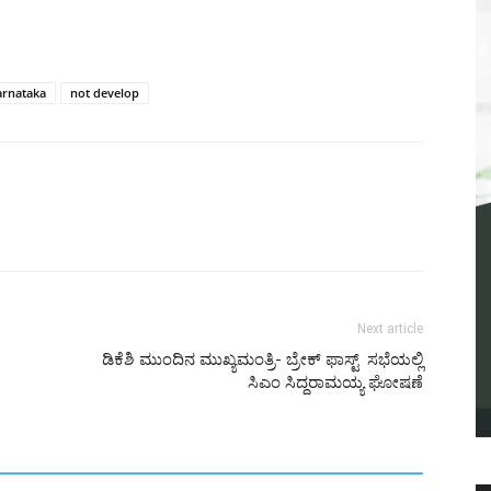
arnataka
not develop
Next article
ಡಿಕೆಶಿ ಮುಂದಿನ ಮುಖ್ಯಮಂತ್ರಿ- ಬ್ರೇಕ್ ಫಾಸ್ಟ್ ಸಭೆಯಲ್ಲಿ
ಸಿಎಂ ಸಿದ್ದರಾಮಯ್ಯ ಘೋಷಣೆ