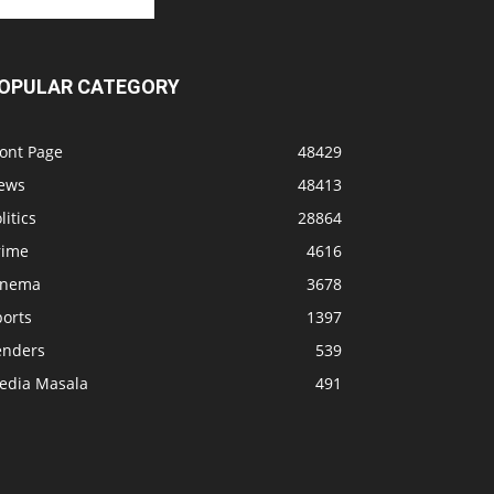
OPULAR CATEGORY
ront Page
48429
ews
48413
litics
28864
rime
4616
inema
3678
ports
1397
enders
539
edia Masala
491