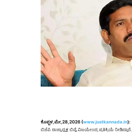
ಕೊಪ್ಪಳ,ಮೇ,28,2026 (
www.justkannada.in
):
ಬಿಜೆಪಿ ರಾಜ್ಯಾಧ್ಯಕ್ಷ ಬಿವೈ ವಿಜಯೇಂದ್ರ ಪ್ರತಿಕ್ರಿಯೆ ನೀಡಿದ್ದಾರೆ.