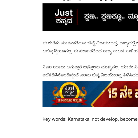
ಈ ಕುರಿತು ಮಾತನಾಡಿರುವ ಬಿವೈ ವಿಜಯೇಂದ್ರ, ರಾಜ್ಯದಲ್ಲ
ಅಭಿವೃದ್ದಿಯಾಗಲ್ಲ. ಈ ಸರ್ಕಾರದಿಂದ ರಾಜ್ಯ ಸಾಲದ ಸುಳಿಯಲ್
ಸಿಎಂ ಯಾರಾ ಆಗುತ್ತಾರೆ ಅನ್ನೋದು ಮುಖ್ಯವಲ್ಲ. ಯಾರೇ ಸಿಎಂ ಆ
ತಲೆಕೆಡಿಸಿಕೊಂಡಿದ್ದೇವೆ ಎಂದು ಬಿವೈ ವಿಜಯೇಂದ್ರ ತಿಳಿಸಿದರ
Key words: Karnataka, not develop, become