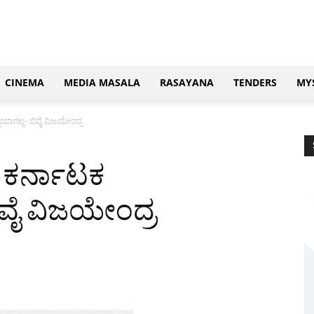
CINEMA
MEDIA MASALA
RASAYANA
TENDERS
MY
ಯಾಗಲ್ಲ- ಬಿವೈ ವಿಜಯೇಂದ್ರ
 ಕರ್ನಾಟಕ
ಿವೈ ವಿಜಯೇಂದ್ರ