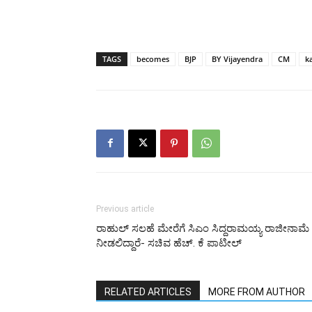
TAGS
becomes
BJP
BY Vijayendra
CM
k
Previous article
ರಾಹುಲ್ ಸಲಹೆ ಮೇರೆಗೆ ಸಿಎಂ ಸಿದ್ದರಾಮಯ್ಯ ರಾಜೀನಾಮೆ
ನೀಡಲಿದ್ದಾರೆ- ಸಚಿವ ಹೆಚ್. ಕೆ ಪಾಟೀಲ್
RELATED ARTICLES
MORE FROM AUTHOR