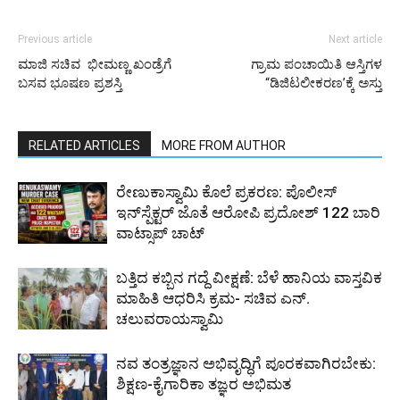
Previous article
Next article
ಮಾಜಿ ಸಚಿವ ಭೀಮಣ್ಣ ಖಂಡ್ರೆಗೆ
ಗ್ರಾಮ ಪಂಚಾಯಿತಿ ಆಸ್ತಿಗಳ
ಬಸವ ಭೂಷಣ ಪ್ರಶಸ್ತಿ
“ಡಿಜಿಟಲೀಕರಣ’ಕ್ಕೆ ಅಸ್ತು
RELATED ARTICLES
MORE FROM AUTHOR
ರೇಣುಕಾಸ್ವಾಮಿ ಕೊಲೆ ಪ್ರಕರಣ: ಪೊಲೀಸ್
ಇನ್‌ಸ್ಪೆಕ್ಟರ್‌ ಜೊತೆ ಆರೋಪಿ ಪ್ರದೋಶ್‌ 122 ಬಾರಿ
ವಾಟ್ಸಾಪ್ ಚಾಟ್
ಬತ್ತಿದ ಕಬ್ಬಿನ ಗದ್ದೆ ವೀಕ್ಷಣೆ: ಬೆಳೆ ಹಾನಿಯ ವಾಸ್ತವಿಕ
ಮಾಹಿತಿ ಆಧರಿಸಿ ಕ್ರಮ- ಸಚಿವ ಎನ್.
ಚಲುವರಾಯಸ್ವಾಮಿ
ನವ ತಂತ್ರಜ್ಞಾನ ಅಭಿವೃದ್ಧಿಗೆ ಪೂರಕವಾಗಿರಬೇಕು:
ಶಿಕ್ಷಣ-ಕೈಗಾರಿಕಾ ತಜ್ಞರ ಅಭಿಮತ