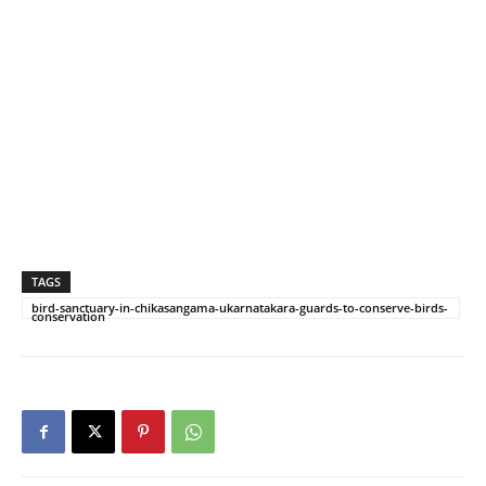
TAGS
bird-sanctuary-in-chikasangama-ukarnatakara-guards-to-conserve-birds-
conservation