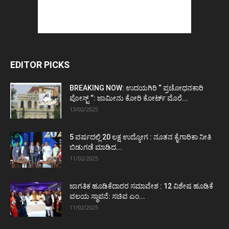
EDITOR PICKS
BREAKING NOW: ಉದಯಗಿರಿ “ ಪ್ರಚೋಧನಕಾರಿ
ಪೋಸ್ಟ್‌ “: ಜಾಮೀನು ಕೋರಿ ಕೋರ್ಟ್‌ ಮೊರೆ...
13/02/2025
5 ವರ್ಷದಲ್ಲಿ 20 ಲಕ್ಷ ಉದ್ಯೋಗ : ನೂತನ ಕೈಗಾರಿಕಾ ನೀತಿ
ಬಿಡುಗಡೆ ಮಾಡಿದ...
11/02/2025
ಜಾಗತಿಕ ಹೂಡಿಕೆದಾರರ ಸಮಾವೇಶ : 12 ವಿಶೇಷ ಹೂಡಿಕೆ
ವಲಯ ಸ್ಥಾಪನೆ: ಸಚಿವ ಎಂ...
11/02/2025