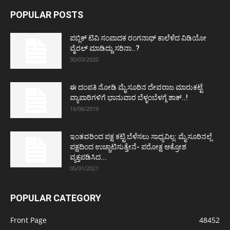
POPULAR POSTS
ಪಬ್ಲಿಕ್ ಟಿವಿ ಸಂಪಾದಕ ರಂಗನಾಥ್ ಕಾಲೆಳೆದ ವಿಡಿಯೋ
ವೈರಲ್ ಮಾಡಿದ್ದು ಸರಿನಾ..?
30/03/2020
ಈ ದಂಪತಿ ನೋಡಿ ಮೈಸೂರಿನ ದೇವರಾಜ ಮಾರುಕಟ್ಟೆ
ವ್ಯಾಪಾರಿಗಳಿಗೆ ಭಾನುವಾರ ಬೆಳ್ಳಂಬೆಳಗ್ಗೆ ಶಾಕ್..!
16/06/2019
ಇಂತವರಿಂದ ಪಕ್ಷ ಕಟ್ಟಿ ಬೆಳೆಸಲು ಸಾಧ್ಯವಿಲ್ಲ: ಮೈಸೂರಿನಲ್ಲೆ
ಪಕ್ಷದಿಂದ ಉಚ್ಚಾಟಿಸುತ್ತೇನೆ- ಪರೋಕ್ಷ ಆಕ್ರೋಶ
ವ್ಯಕ್ತಪಡಿಸಿದ...
05/01/2021
POPULAR CATEGORY
Front Page
48452