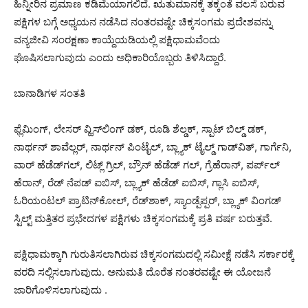
ಹಿನ್ನೀರಿನ ಪ್ರಮಾಣ ಕಡಿಮೆಯಾಗಲಿದೆ. ಋತುಮಾನಕ್ಕೆ ತಕ್ಕಂತೆ ವಲಸೆ ಬರುವ
ಪಕ್ಷಿಗಳ ಬಗ್ಗೆ ಅಧ್ಯಯನ ನಡೆಸಿದ ನಂತರವಷ್ಟೇ ಚಿಕ್ಕಸಂಗಮ ಪ್ರದೇಶವನ್ನು
ವನ್ಯಜೀವಿ ಸಂರಕ್ಷಣಾ ಕಾಯ್ದೆಯಡಿಯಲ್ಲಿ ಪಕ್ಷಿಧಾಮವೆಂದು
ಘೊಷಿಸಲಾಗುವುದು ಎಂದು ಅಧಿಕಾರಿಯೊಬ್ಬರು ತಿಳಿಸಿದ್ದಾರೆ.
ಬಾನಾಡಿಗಳ ಸಂತತಿ
ಫ್ಲೆಮಿಂಗ್, ಲೇಸರ್ ವ್ಹಿಸ್​ಲಿಂಗ್ ಡಕ್, ರೂಡಿ ಶೆಲ್ಡಕ್, ಸ್ಪಾಟ್ ಬಿಲ್ಡ್ ಡಕ್,
ನಾರ್ಥನ್ ಶಾವೆಲ್ಲರ್, ನಾರ್ಥನ್ ಪಿಂಟೈಲ್, ಬ್ಲ್ಯಾಕ್ ಟೈಲ್ಡ್ ಗಾಡ್​ವಿತ್, ಗಾರ್ಗೆನಿ,
ವಾರ್ ಹೆಡೆಡ್​ಗಲ್, ಲಿಟ್ಲ್ ಗ್ರಿಲ್, ಬ್ರೌನ್ ಹೆಡೆಡ್ ಗಲ್, ಗ್ರೆಹೆರಾನ್, ಪರ್ಪ್​ಲ್
ಹೆರಾನ್, ರೆಡ್ ನೆಪಡ್ ಐಬಿಸ್, ಬ್ಲ್ಯಾಕ್ ಹೆಡೆಡ್ ಐಬಿಸ್, ಗ್ಲಾಸಿ ಐಬಿಸ್,
ಓರಿಯಂಟಲ್ ಪ್ರಾಟಿನ್​ಕೋಲ್, ರೆಡ್​ಶಾಕ್, ಸ್ಯಾಂಡ್ಪೆಪ್ಪರ್, ಬ್ಲ್ಯಾಕ್ ವಿಂಗಡ್
ಸ್ಟಿಲ್ಟ್ ಮತ್ತಿತರ ಪ್ರಭೇದಗಳ ಪಕ್ಷಿಗಳು ಚಿಕ್ಕಸಂಗಮಕ್ಕೆ ಪ್ರತಿ ವರ್ಷ ಬರುತ್ತವೆ.
ಪಕ್ಷಿಧಾಮಕ್ಕಾಗಿ ಗುರುತಿಸಲಾಗಿರುವ ಚಿಕ್ಕಸಂಗಮದಲ್ಲಿ ಸಮೀಕ್ಷೆ ನಡೆಸಿ ಸರ್ಕಾರಕ್ಕೆ
ವರದಿ ಸಲ್ಲಿಸಲಾಗುವುದು. ಅನುಮತಿ ದೊರೆತ ನಂತರವಷ್ಟೇ ಈ ಯೋಜನೆ
ಜಾರಿಗೊಳಿಸಲಾಗುವುದು .