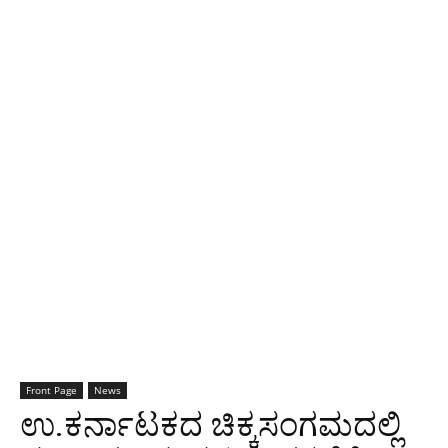
Front Page
News
ಉ.ಕರ್ನಾಟಕದ ಚಿಕ್ಕಸಂಗಮದಲ್ಲಿ