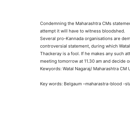
Condemning the Maharashtra CMs statement
attempt it will have to witness bloodshed.
Several pro-Kannada organisations are dem
controversial statement, during which Wata
Thackeray is a fool. If he makes any such a
meeting tomorrow at 11.30 am and decide on 
Kewyords: Watal Nagaraj/ Maharashtra CM U
Key words: Belgaum –maharastra-blood -st