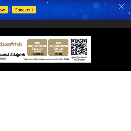
Now
|
Checkout
s