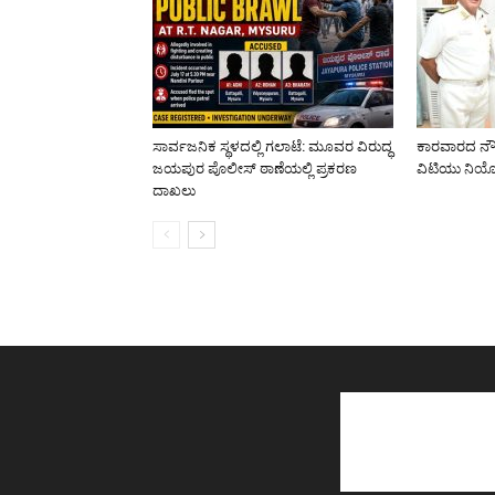
ಸಾರ್ವಜನಿಕ ಸ್ಥಳದಲ್ಲಿ ಗಲಾಟೆ: ಮೂವರ ವಿರುದ್ಧ
ಕಾರವಾರದ ನೌಕ
ಜಯಪುರ ಪೊಲೀಸ್ ಠಾಣೆಯಲ್ಲಿ ಪ್ರಕರಣ
ವಿಟಿಯು ನಿ
ದಾಖಲು