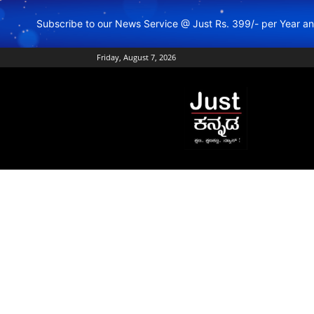
Subscribe to our News Service @ Just Rs. 399/- per Year 
Friday, August 7, 2026
Just
Kannada
–
Online
Kannada
News
|
Breaking
Kannada
News
|
Karnataka
News
|
Live