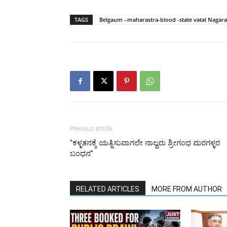
TAGS
Belgaum –maharastra-blood -state vatal Nagara
Previous article
“ಕಳ್ಳತನಕ್ಕೆ ಯತ್ನಿಸುವಾಗಲೇ ನಾಲ್ವರು ಶ್ರೀಗಂಧ ಮರಗಳ್ಳರ
ಬಂಧನ”
RELATED ARTICLES
MORE FROM AUTHOR