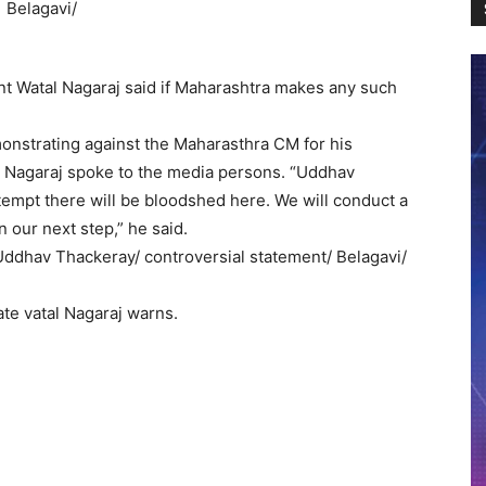
 Watal Nagaraj said if Maharashtra makes any such
onstrating against the Maharasthra CM for his
l Nagaraj spoke to the media persons. “Uddhav
ttempt there will be bloodshed here. We will conduct a
our next step,” he said.
ddhav Thackeray/ controversial statement/ Belagavi/
ate
vatal Nagaraj warns.