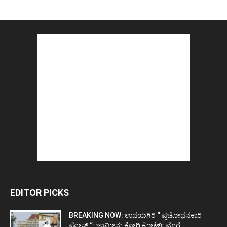
EDITOR PICKS
BREAKING NOW: ಉದಯಗಿರಿ “ ಪ್ರಚೋಧನಕಾರಿ
ಪೋಸ್ಟ್‌ “: ಜಾಮೀನು ಕೋರಿ ಕೋರ್ಟ್‌ ಮೊರೆ...