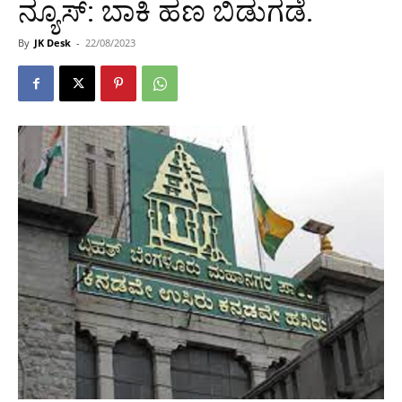
ನ್ಯೂಸ್: ಬಾಕಿ ಹಣ ಬಿಡುಗಡೆ.
By
JK Desk
-
22/08/2023