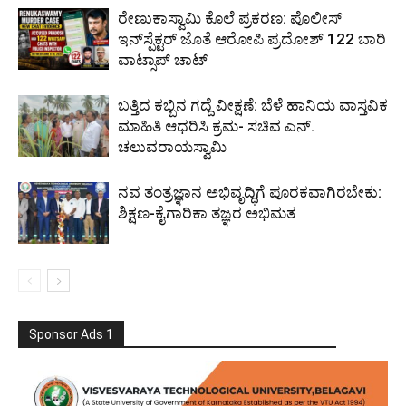
ರೇಣುಕಾಸ್ವಾಮಿ ಕೊಲೆ ಪ್ರಕರಣ: ಪೊಲೀಸ್
ಇನ್‌ಸ್ಪೆಕ್ಟರ್‌ ಜೊತೆ ಆರೋಪಿ ಪ್ರದೋಶ್‌ 122 ಬಾರಿ
ವಾಟ್ಸಾಪ್ ಚಾಟ್
ಬತ್ತಿದ ಕಬ್ಬಿನ ಗದ್ದೆ ವೀಕ್ಷಣೆ: ಬೆಳೆ ಹಾನಿಯ ವಾಸ್ತವಿಕ
ಮಾಹಿತಿ ಆಧರಿಸಿ ಕ್ರಮ- ಸಚಿವ ಎನ್.
ಚಲುವರಾಯಸ್ವಾಮಿ
ನವ ತಂತ್ರಜ್ಞಾನ ಅಭಿವೃದ್ಧಿಗೆ ಪೂರಕವಾಗಿರಬೇಕು:
ಶಿಕ್ಷಣ-ಕೈಗಾರಿಕಾ ತಜ್ಞರ ಅಭಿಮತ
Sponsor Ads 1