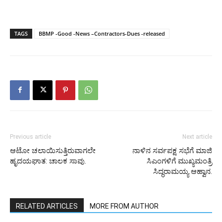
TAGS
BBMP -Good -News –Contractors-Dues -released
Previous article
Next article
ಆಟೋ ಚಲಾಯಿಸುತ್ತಿರುವಾಗಲೇ
ನಾಳಿನ ಸರ್ವಪಕ್ಷ ಸಭೆಗೆ ಮಾಜಿ
ಹೃದಯಘಾತ: ಚಾಲಕ ಸಾವು.
ಸಿಎಂಗಳಿಗೆ ಮುಖ್ಯಮಂತ್ರಿ
ಸಿದ್ಧರಾಮಯ್ಯ ಆಹ್ವಾನ.
RELATED ARTICLES
MORE FROM AUTHOR