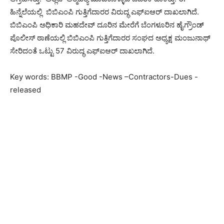
ಹಿನ್ನೆಲೆಯಲ್ಲಿ ಬಿಬಿಎಂಪಿ ಗುತ್ತಿಗೆದಾರರ ವಿರುದ್ಧ ಎಫ್​ಐಆರ್ ದಾಖಲಾಗಿದೆ.
ಬಿಬಿಎಂಪಿ ಅಧಿಕಾರಿ ಮಹದೇವ್ ದೂರಿನ ಮೇರೆಗೆ ಬೆಂಗಳೂರಿನ ಹೈಗ್ರೌಂಡ್
ಪೊಲೀಸ್ ಠಾಣೆಯಲ್ಲಿ ಬಿಬಿಎಂಪಿ ಗುತ್ತಿಗೆದಾರರ ಸಂಘದ ಅಧ್ಯಕ್ಷ ಮಂಜುನಾಥ್
ಸೇರಿದಂತೆ ಒಟ್ಟು 57 ವಿರುದ್ಧ ಎಫ್‌ಐಆರ್‌ ದಾಖಲಾಗಿದೆ.
Key words: BBMP -Good -News –Contractors-Dues -
released