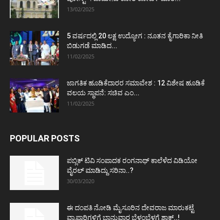
13/02/2025
5 ವರ್ಷದಲ್ಲಿ 20 ಲಕ್ಷ ಉದ್ಯೋಗ : ನೂತನ ಕೈಗಾರಿಕಾ ನೀತಿ
ಬಿಡುಗಡೆ ಮಾಡಿದ...
11/02/2025
ಜಾಗತಿಕ ಹೂಡಿಕೆದಾರರ ಸಮಾವೇಶ : 12 ವಿಶೇಷ ಹೂಡಿಕೆ
ವಲಯ ಸ್ಥಾಪನೆ: ಸಚಿವ ಎಂ...
11/02/2025
POPULAR POSTS
ಪಬ್ಲಿಕ್ ಟಿವಿ ಸಂಪಾದಕ ರಂಗನಾಥ್ ಕಾಲೆಳೆದ ವಿಡಿಯೋ
ವೈರಲ್ ಮಾಡಿದ್ದು ಸರಿನಾ..?
30/03/2020
ಈ ದಂಪತಿ ನೋಡಿ ಮೈಸೂರಿನ ದೇವರಾಜ ಮಾರುಕಟ್ಟೆ
ವ್ಯಾಪಾರಿಗಳಿಗೆ ಭಾನುವಾರ ಬೆಳ್ಳಂಬೆಳಗ್ಗೆ ಶಾಕ್..!