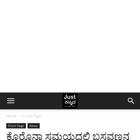
Home
Front Page
Front Page
News
ಕೊರೊನಾ ಸಮಯದಲ್ಲಿ ಬಸವಣ್ಣನ