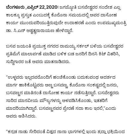
ಬೆಂಗಳೂರು ,ಏಪ್ರಿಲ್ 22,2020:
ಜಗಜ್ಯೋತಿ ಬಸವೇಶ್ವರರ ಸಂದೇಶ ಎಲ್ಲ
ಕಾಲಕ್ಕೂ ಪ್ರಸ್ತುತ ಎಂಬುದಕ್ಕೆ ಕೊರೊನಾ ಸಮಯದಲ್ಲಿ ಅವರ ದಾಸೋಹ
ಕಾರ್ಯ ಮುಂದುವರಿಯುತ್ತಿರುವುದೇ ಉದಾಹರಣೆ ಎಂದು ಉಪಮುಖ್ಯಮಂತ್ರಿ
ಡಾ. ಸಿ.ಎನ್‌ ಅಶ್ವತ್ಥನಾರಾಯಣ ಹೇಳಿದ್ದಾರೆ.
ಬಸವ ಜಯಂತಿ ಪ್ರಯುಕ್ತ ನಗರದ ರಾಮಯ್ಯ ಸರ್ಕಲ್‌ ಬಳಿಯ ಬಸವೇಶ್ವರರ
ಪ್ರತಿಮೆಗೆ ಮಾಲಾರ್ಪಣೆ ಮಾಡಿದ ಬಳಿಕ ಬಡ ಜನರಿಗೆ ದಿನಸಿ ಕಿಟ್‌ ವಿತರಿಸಿ,
ಸುದ್ದಿಗಾರರ ಜತೆ ಅವರು ಮಾತನಾಡಿದರು.
“ಉಳ್ಳವರು ಇಲ್ಲದವರೊಂದಿಗೆ ಹಂಚಿಕೊಂಡು ಬದುಕುವಂಥ ಆದರ್ಶದ
ಮಾರ್ಗ ಹಾಕಿಕೊಟ್ಟವರು ಅಣ್ಣ ಬಸವಣ್ಣ. ಕೊರೊನಾ ಸಂಕಷ್ಟದಲ್ಲಿ ಜನರು,
ಬಸವಣ್ಣನ ಮಾತಿನಂತೆ ದಾಸೋಹ ಕಾರ್ಯ ನಡೆಸುತ್ತಿದ್ದಾರೆ. ಬಸವೇಶ್ವರರು
ಸಾರಿದ ಮಾನವೀಯ ಮೌಲ್ಯಗಳನ್ನು ಅಳವಡಿಸಿಕೊಂಡು, ಇತತರಿಗೆ
ಮಾದರಿಯಾಗಿದ್ದಾರೆ. ಬಸವಣ್ಣನವರ ಪ್ರೇರಣೆ ಸದಾ ಕಾಲ ಇರಲಿ,”ಎಂದು
ಅವರು ಆಶಿಸಿದರು.
“ಕನ್ನಡ ನಾಡು ಸೇರಿದಂತೆ ವಿಶ್ವದ ನಾನಾ ಭಾಗಗಳಲ್ಲಿ ಇಂದು ಶ್ರದ್ಧಾ ಭಕ್ತಿಯಿಂದ