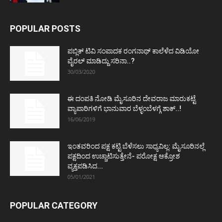
POPULAR POSTS
ಪಬ್ಲಿಕ್ ಟಿವಿ ಸಂಪಾದಕ ರಂಗನಾಥ್ ಕಾಲೆಳೆದ ವಿಡಿಯೋ
ವೈರಲ್ ಮಾಡಿದ್ದು ಸರಿನಾ..?
30/03/2020
ಈ ದಂಪತಿ ನೋಡಿ ಮೈಸೂರಿನ ದೇವರಾಜ ಮಾರುಕಟ್ಟೆ
ವ್ಯಾಪಾರಿಗಳಿಗೆ ಭಾನುವಾರ ಬೆಳ್ಳಂಬೆಳಗ್ಗೆ ಶಾಕ್..!
16/06/2019
ಇಂತವರಿಂದ ಪಕ್ಷ ಕಟ್ಟಿ ಬೆಳೆಸಲು ಸಾಧ್ಯವಿಲ್ಲ: ಮೈಸೂರಿನಲ್ಲೆ
ಪಕ್ಷದಿಂದ ಉಚ್ಚಾಟಿಸುತ್ತೇನೆ- ಪರೋಕ್ಷ ಆಕ್ರೋಶ
ವ್ಯಕ್ತಪಡಿಸಿದ...
05/01/2021
POPULAR CATEGORY