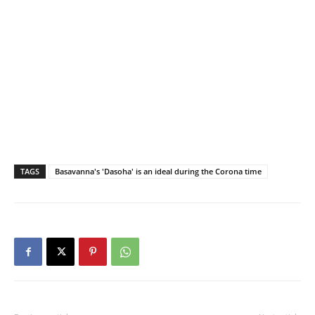
TAGS
Basavanna's 'Dasoha' is an ideal during the Corona time