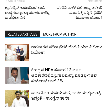
Previous article
Next article
ಕ್ವಾರಂಟೈನ್ ಕಾರಣದಿಂದ ತಾಯಿ
ನಂದಿನಿ ಮಳಿಗೆ ಬಳಿ ಹಣ್ಣು, ತರಕಾರಿ
ಅಂತ್ಯಸಂಸ್ಕಾರಕ್ಕೂ ಹೋಗಲಾಗಲಿಲ್ಲ
ಮಾರಾಟಕ್ಕೆ ಒಪ್ಪಿಗೆ: ರೈತರಿಗೆ
ಈ ಪತ್ರಕರ್ತನಿಗೆ
ನೆರವಾಗಲು ಯೋಜನೆ
RELATED ARTICLES
MORE FROM AUTHOR
ಕಾರವಾರದ ನೌಕಾ ನೆಲೆಗೆ ಭೇಟಿ ನೀಡಿದ ವಿಟಿಯು
ನಿಯೋಗ
ಕೇಂದ್ರದ NDA ಸರ್ಕಾರ 12 ವರ್ಷ
ಅಧಿಕಾರದಲ್ಲಿದ್ರೂ ಸಾಲಮನ್ನಾ ಮಾಡಿಲ್ಲ-ಸಚಿವ
ಸಂತೋಷ್ ಲಾಡ್ ಕಿಡಿ
ನಾನು ಸಿಎಂ ಮನೆಯ ಮಗ, ನಾನೇ ಮುಖ್ಯಮಂತ್ರಿ
ಇದ್ದಂತೆ – ಕಾಂಗ್ರೆಸ್ ಶಾಸಕ