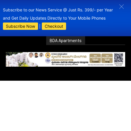
Subscribe to our News Service @ Just Rs. 399/- per Year
and Get Daily Updates Directly to Your Mobile Phones
Subscribe Now
|
Checkout
BDA Apartments