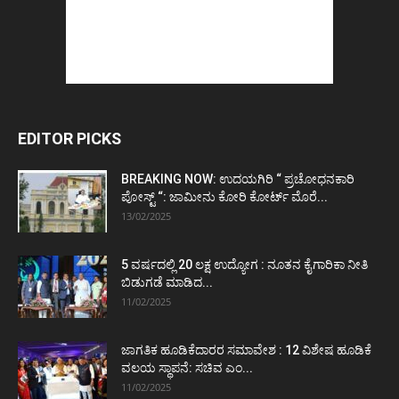
EDITOR PICKS
BREAKING NOW: ಉದಯಗಿರಿ “ ಪ್ರಚೋಧನಕಾರಿ
ಪೋಸ್ಟ್‌ “: ಜಾಮೀನು ಕೋರಿ ಕೋರ್ಟ್‌ ಮೊರೆ...
13/02/2025
5 ವರ್ಷದಲ್ಲಿ 20 ಲಕ್ಷ ಉದ್ಯೋಗ : ನೂತನ ಕೈಗಾರಿಕಾ ನೀತಿ
ಬಿಡುಗಡೆ ಮಾಡಿದ...
11/02/2025
ಜಾಗತಿಕ ಹೂಡಿಕೆದಾರರ ಸಮಾವೇಶ : 12 ವಿಶೇಷ ಹೂಡಿಕೆ
ವಲಯ ಸ್ಥಾಪನೆ: ಸಚಿವ ಎಂ...
11/02/2025