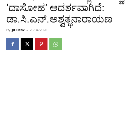
‘ದಾಸೋಹ’ ಆದರ್ಶವಾಗಿದೆ:
ಡಾ.ಸಿ.ಎನ್.ಅಶ್ವತ್ಥನಾರಾಯಣ
By
JK Desk
-
26/04/2020