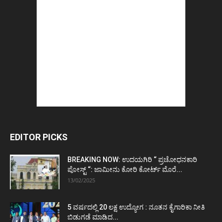
EDITOR PICKS
BREAKING NOW: ಉದಯಗಿರಿ “ ಪ್ರಚೋಧನಕಾರಿ
ಪೋಸ್ಟ್‌ “: ಜಾಮೀನು ಕೋರಿ ಕೋರ್ಟ್‌ ಮೊರೆ...
13/02/2025
5 ವರ್ಷದಲ್ಲಿ 20 ಲಕ್ಷ ಉದ್ಯೋಗ : ನೂತನ ಕೈಗಾರಿಕಾ ನೀತಿ
ಬಿಡುಗಡೆ ಮಾಡಿದ...