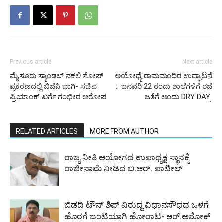
Previous article
Next article
ಮೈಸೂರು ಸ್ಯಾಂಡಲ್ ನಕಲಿ ಸೋಪ್
ಅಯೋಧ್ಯೆ ರಾಮಮಂದಿರ ಉದ್ಘಾಟನೆ
ಪ್ರಕರಣದಲ್ಲಿ ಬಿಜೆಪಿ ಭಾಗಿ- ಸಚಿವ
: ಜನವರಿ 22 ರಂದು ಶಾಲೆಗಳಿಗೆ ರಜೆ
ಪ್ರಿಯಾಂಕ್ ಖರ್ಗೆ ಗಂಭೀರ ಆರೋಪ.
ಜತೆಗೆ ಅಂದು DRY DAY ̤̤
RELATED ARTICLES
MORE FROM AUTHOR
ರಾಜ್ಯ ನೀತಿ ಆಯೋಗದ ಉಪಾಧ್ಯಕ್ಷ ಸ್ಥಾನಕ್ಕೆ
ರಾಜೀನಾಮೆ ನೀಡಿದ ಬಿ.ಆರ್. ಪಾಟೀಲ್
ಬಿಡದಿ ಟೌನ್ ಶಿಪ್ ವಿರುದ್ದ ವಿಧಾನಸೌಧದ ಒಳಗೆ
ಹೊರಗೆ ಜಂಟಿಯಾಗಿ ಹೋರಾಟ- ಆರ್.ಅಶೋಕ್