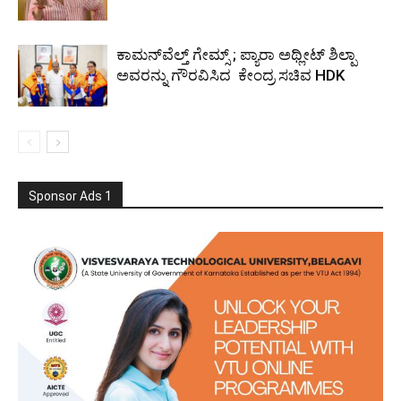
ಕಾಮನ್‌ವೆಲ್ತ್ ಗೇಮ್ಸ್‌ ; ಪ್ಯಾರಾ ಅಥ್ಲೀಟ್ ಶಿಲ್ಪಾ
ಅವರನ್ನು ಗೌರವಿಸಿದ ಕೇಂದ್ರ ಸಚಿವ HDK
Sponsor Ads 1