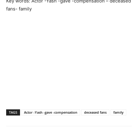
Key words: Actor -Yash -gave -compensation – deceased
fans- family
TAGS
Actor -Yash -gave -compensation
deceased fans
family