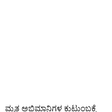
ಮೃತ ಅಭಿಮಾನಿಗಳ ಕುಟುಂಬಕ್ಕೆ