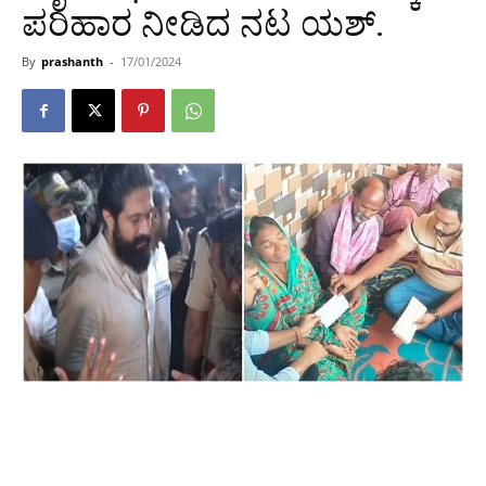
ಪರಿಹಾರ ನೀಡಿದ ನಟ ಯಶ್.
By
prashanth
-
17/01/2024