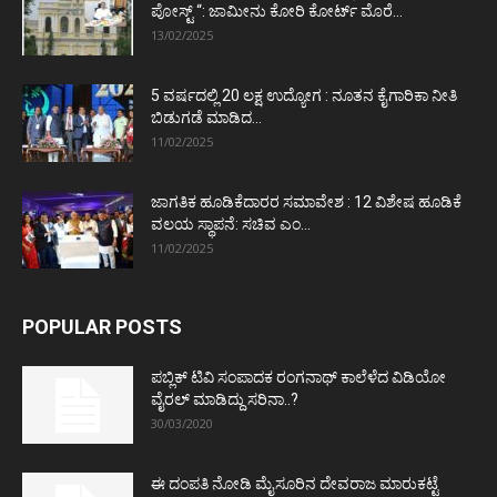
ಪೋಸ್ಟ್‌ “: ಜಾಮೀನು ಕೋರಿ ಕೋರ್ಟ್‌ ಮೊರೆ...
13/02/2025
5 ವರ್ಷದಲ್ಲಿ 20 ಲಕ್ಷ ಉದ್ಯೋಗ : ನೂತನ ಕೈಗಾರಿಕಾ ನೀತಿ
ಬಿಡುಗಡೆ ಮಾಡಿದ...
11/02/2025
ಜಾಗತಿಕ ಹೂಡಿಕೆದಾರರ ಸಮಾವೇಶ : 12 ವಿಶೇಷ ಹೂಡಿಕೆ
ವಲಯ ಸ್ಥಾಪನೆ: ಸಚಿವ ಎಂ...
11/02/2025
POPULAR POSTS
ಪಬ್ಲಿಕ್ ಟಿವಿ ಸಂಪಾದಕ ರಂಗನಾಥ್ ಕಾಲೆಳೆದ ವಿಡಿಯೋ
ವೈರಲ್ ಮಾಡಿದ್ದು ಸರಿನಾ..?
30/03/2020
ಈ ದಂಪತಿ ನೋಡಿ ಮೈಸೂರಿನ ದೇವರಾಜ ಮಾರುಕಟ್ಟೆ