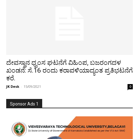
ದೇವಸ್ಥಾನ ಧ್ವಂಸ ಘಟನೆಗೆ ವಿಹಿಂಪ, ಬಜರಂಗದಳ
ಖಂಡನೆ: ಸೆ.16 ರಂದು ಕರಾವಳಿಯಾದ್ಯಂತ ಪ್ರತಿಭಟನೆಗೆ
ಕರೆ.
JK Desk
-
15/09/2021
0
Sponsor Ads 1