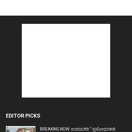
EDITOR PICKS
BREAKING NOW: ಉದಯಗಿರಿ “ ಪ್ರಚೋಧನಕಾರಿ