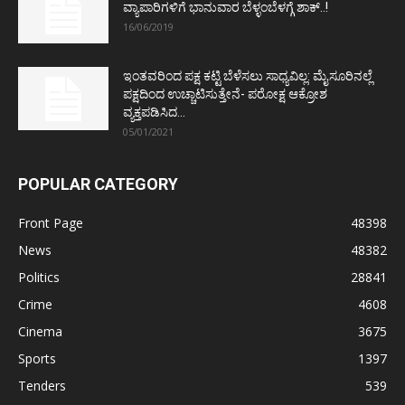
ವ್ಯಾಪಾರಿಗಳಿಗೆ ಭಾನುವಾರ ಬೆಳ್ಳಂಬೆಳಗ್ಗೆ ಶಾಕ್..!
16/06/2019
ಇಂತವರಿಂದ ಪಕ್ಷ ಕಟ್ಟಿ ಬೆಳೆಸಲು ಸಾಧ್ಯವಿಲ್ಲ: ಮೈಸೂರಿನಲ್ಲೆ
ಪಕ್ಷದಿಂದ ಉಚ್ಚಾಟಿಸುತ್ತೇನೆ- ಪರೋಕ್ಷ ಆಕ್ರೋಶ
ವ್ಯಕ್ತಪಡಿಸಿದ...
05/01/2021
POPULAR CATEGORY
Front Page
48398
News
48382
Politics
28841
Crime
4608
Cinema
3675
Sports
1397
Tenders
539