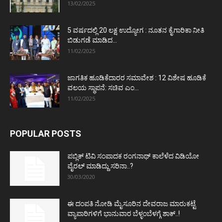
13/02/2025
5 ವರ್ಷದಲ್ಲಿ 20 ಲಕ್ಷ ಉದ್ಯೋಗ : ನೂತನ ಕೈಗಾರಿಕಾ ನೀತಿ
ಬಿಡುಗಡೆ ಮಾಡಿದ...
11/02/2025
ಜಾಗತಿಕ ಹೂಡಿಕೆದಾರರ ಸಮಾವೇಶ : 12 ವಿಶೇಷ ಹೂಡಿಕೆ
ವಲಯ ಸ್ಥಾಪನೆ: ಸಚಿವ ಎಂ...
11/02/2025
POPULAR POSTS
ಪಬ್ಲಿಕ್ ಟಿವಿ ಸಂಪಾದಕ ರಂಗನಾಥ್ ಕಾಲೆಳೆದ ವಿಡಿಯೋ
ವೈರಲ್ ಮಾಡಿದ್ದು ಸರಿನಾ..?
30/03/2020
ಈ ದಂಪತಿ ನೋಡಿ ಮೈಸೂರಿನ ದೇವರಾಜ ಮಾರುಕಟ್ಟೆ
ವ್ಯಾಪಾರಿಗಳಿಗೆ ಭಾನುವಾರ ಬೆಳ್ಳಂಬೆಳಗ್ಗೆ ಶಾಕ್..!