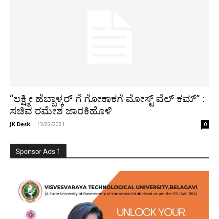
“ಲಕ್ಷ್ಮೀ ಹೆಬ್ಬಾಳ್ಕರ್ ಗೆ ಗೋಕಾಕಗೆ‌ ಮೋಸ್ಟ್ ವೆಲ್ ಕಮ್” :
ಸಚಿವ ರಮೇಶ ಜಾರಕಿಹೊಳಿ
JK Desk
-
13/02/2021
0
Sponsor Ads 1