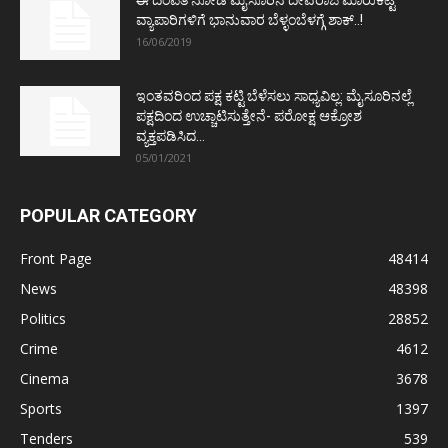
ಈ ದಂಪತಿ ನೋಡಿ ಮೈಸೂರಿನ ದೇವರಾಜ ಮಾರುಕಟ್ಟೆ
ವ್ಯಾಪಾರಿಗಳಿಗೆ ಭಾನುವಾರ ಬೆಳ್ಳಂಬೆಳಗ್ಗೆ ಶಾಕ್..!
16/06/2019
ಇಂತವರಿಂದ ಪಕ್ಷ ಕಟ್ಟಿ ಬೆಳೆಸಲು ಸಾಧ್ಯವಿಲ್ಲ: ಮೈಸೂರಿನಲ್ಲೆ
ಪಕ್ಷದಿಂದ ಉಚ್ಚಾಟಿಸುತ್ತೇನೆ- ಪರೋಕ್ಷ ಆಕ್ರೋಶ
ವ್ಯಕ್ತಪಡಿಸಿದ...
05/01/2021
POPULAR CATEGORY
Front Page
48414
News
48398
Politics
28852
Crime
4612
Cinema
3678
Sports
1397
Tenders
539