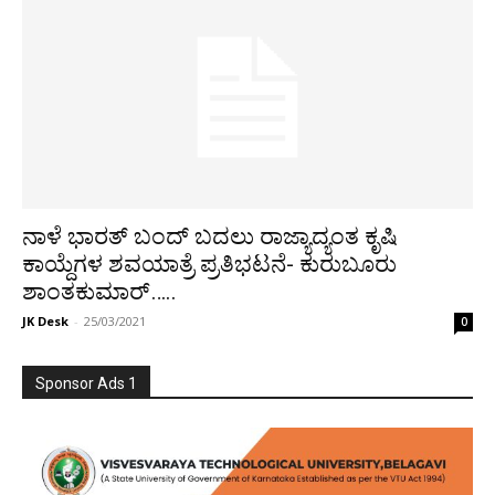
ನಾಳೆ ಭಾರತ್ ಬಂದ್ ಬದಲು ರಾಜ್ಯಾದ್ಯಂತ ಕೃಷಿ
ಕಾಯ್ದೆಗಳ ಶವಯಾತ್ರೆ ಪ್ರತಿಭಟನೆ- ಕುರುಬೂರು
ಶಾಂತಕುಮಾರ್…..
JK Desk
-
25/03/2021
0
Sponsor Ads 1