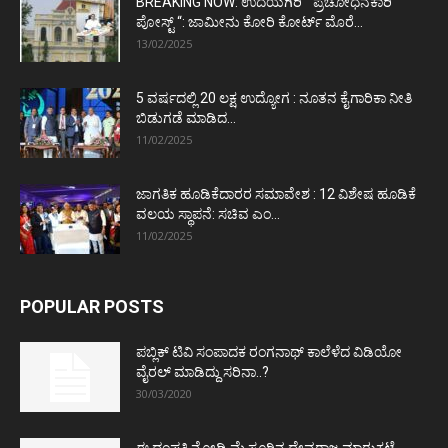
BREAKING NOW: ಉದಯಗಿರಿ “ ಪ್ರಚೋಧನಕಾರಿ
ಪೋಸ್ಟ್‌ “: ಜಾಮೀನು ಕೋರಿ ಕೋರ್ಟ್‌ ಮೊರೆ...
13/02/2025
5 ವರ್ಷದಲ್ಲಿ 20 ಲಕ್ಷ ಉದ್ಯೋಗ : ನೂತನ ಕೈಗಾರಿಕಾ ನೀತಿ
ಬಿಡುಗಡೆ ಮಾಡಿದ...
11/02/2025
ಜಾಗತಿಕ ಹೂಡಿಕೆದಾರರ ಸಮಾವೇಶ : 12 ವಿಶೇಷ ಹೂಡಿಕೆ
ವಲಯ ಸ್ಥಾಪನೆ: ಸಚಿವ ಎಂ...
11/02/2025
POPULAR POSTS
ಪಬ್ಲಿಕ್ ಟಿವಿ ಸಂಪಾದಕ ರಂಗನಾಥ್ ಕಾಲೆಳೆದ ವಿಡಿಯೋ
ವೈರಲ್ ಮಾಡಿದ್ದು ಸರಿನಾ..?
30/03/2020