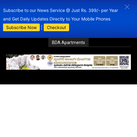
Subscribe to our News Service @ Just Rs. 399/- per Year
and Get Daily Updates Directly to Your Mobile Phones
Subscribe Now
|
Checkout
BDA Apartments