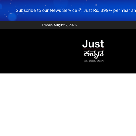
Subscribe to our News Service @ Just Rs. 399/- per Year 
Friday, August 7, 2026
Just
Kannada
–
Online
Kannada
News
|
Breaking
Kannada
News
|
Karnataka
News
|
Live