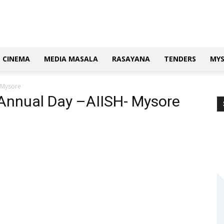
CINEMA
MEDIA MASALA
RASAYANA
TENDERS
MY
 Mysore
Annual Day –AIISH- Mysore