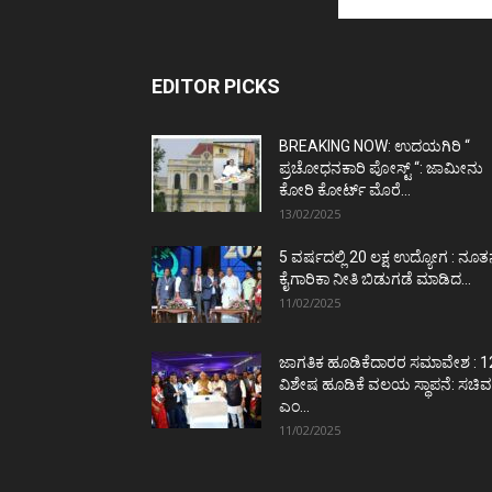
EDITOR PICKS
BREAKING NOW: ಉದಯಗಿರಿ “
ಪ್ರಚೋಧನಕಾರಿ ಪೋಸ್ಟ್‌ “: ಜಾಮೀನು
ಕೋರಿ ಕೋರ್ಟ್‌ ಮೊರೆ...
13/02/2025
5 ವರ್ಷದಲ್ಲಿ 20 ಲಕ್ಷ ಉದ್ಯೋಗ : ನೂ
ಕೈಗಾರಿಕಾ ನೀತಿ ಬಿಡುಗಡೆ ಮಾಡಿದ...
11/02/2025
ಜಾಗತಿಕ ಹೂಡಿಕೆದಾರರ ಸಮಾವೇಶ : 1
ವಿಶೇಷ ಹೂಡಿಕೆ ವಲಯ ಸ್ಥಾಪನೆ: ಸಚಿವ
ಎಂ...
11/02/2025