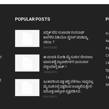
POPULAR POSTS
P
ಪಬ್ಲಿಕ್ ಟಿವಿ ಸಂಪಾದಕ ರಂಗನಾಥ್
F
ಕಾಲೆಳೆದ ವಿಡಿಯೋ ವೈರಲ್ ಮಾಡಿದ್ದು
N
ಸರಿನಾ..?
30/03/2020
Po
C
ತನ
ಈ ದಂಪತಿ ನೋಡಿ ಮೈಸೂರಿನ ದೇವರಾಜ
ಮಾರುಕಟ್ಟೆ ವ್ಯಾಪಾರಿಗಳಿಗೆ ಭಾನುವಾರ
C
ಬೆಳ್ಳಂಬೆಳಗ್ಗೆ ಶಾಕ್..!
Sp
16/06/2019
T
2
ಇಂತವರಿಂದ ಪಕ್ಷ ಕಟ್ಟಿ ಬೆಳೆಸಲು ಸಾಧ್ಯವಿಲ್ಲ:
M
ಮೈಸೂರಿನಲ್ಲೆ ಪಕ್ಷದಿಂದ ಉಚ್ಚಾಟಿಸುತ್ತೇನೆ-
ಪರೋಕ್ಷ ಆಕ್ರೋಶ ವ್ಯಕ್ತಪಡಿಸಿದ...
05/01/2021