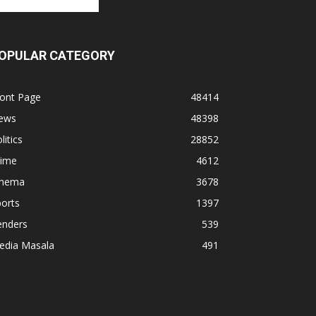
OPULAR CATEGORY
ront Page
48414
ews
48398
litics
28852
rime
4612
inema
3678
orts
1397
enders
539
edia Masala
491