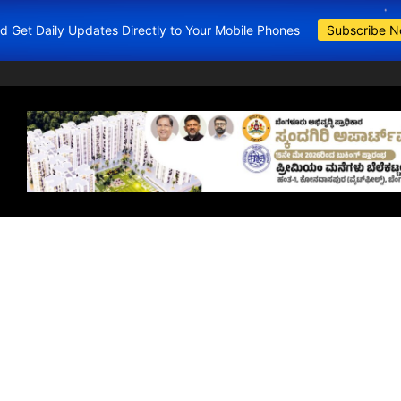
and Get Daily Updates Directly to Your Mobile Phones
Subscribe 
BDA Apartments