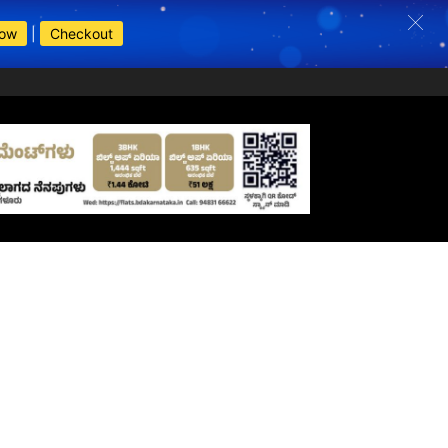
Now
|
Checkout