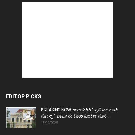
EDITOR PICKS
BREAKING NOW: ಉದಯಗಿರಿ “ ಪ್ರಚೋಧನಕಾರಿ
ಪೋಸ್ಟ್‌ “: ಜಾಮೀನು ಕೋರಿ ಕೋರ್ಟ್‌ ಮೊರೆ...
13/02/2025