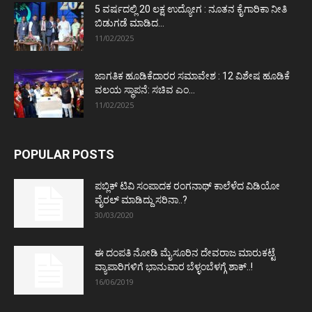
5 ವರ್ಷದಲ್ಲಿ 20 ಲಕ್ಷ ಉದ್ಯೋಗ : ನೂತನ ಕೈಗಾರಿಕಾ ನೀತಿ
ಬಿಡುಗಡೆ ಮಾಡಿದ...
11/02/2025
ಜಾಗತಿಕ ಹೂಡಿಕೆದಾರರ ಸಮಾವೇಶ : 12 ವಿಶೇಷ ಹೂಡಿಕೆ
ವಲಯ ಸ್ಥಾಪನೆ: ಸಚಿವ ಎಂ...
11/02/2025
POPULAR POSTS
ಪಬ್ಲಿಕ್ ಟಿವಿ ಸಂಪಾದಕ ರಂಗನಾಥ್ ಕಾಲೆಳೆದ ವಿಡಿಯೋ
ವೈರಲ್ ಮಾಡಿದ್ದು ಸರಿನಾ..?
30/03/2020
ಈ ದಂಪತಿ ನೋಡಿ ಮೈಸೂರಿನ ದೇವರಾಜ ಮಾರುಕಟ್ಟೆ
ವ್ಯಾಪಾರಿಗಳಿಗೆ ಭಾನುವಾರ ಬೆಳ್ಳಂಬೆಳಗ್ಗೆ ಶಾಕ್..!
16/06/2019