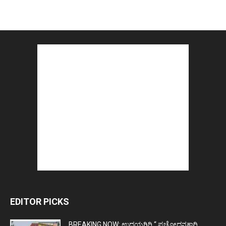
EDITOR PICKS
BREAKING NOW: ಉದಯಗಿರಿ “ ಪ್ರಚೋಧನಕಾರಿ