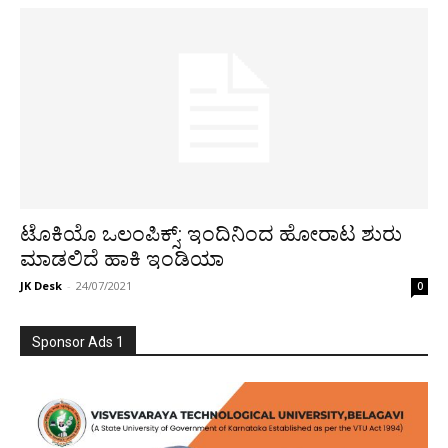
ಟೊಕಿಯೊ ಒಲಂಪಿಕ್ಸ್: ಇಂದಿನಿಂದ ಹೋರಾಟ ಶುರು
ಮಾಡಲಿದೆ ಹಾಕಿ ಇಂಡಿಯಾ
JK Desk
-
24/07/2021
0
Sponsor Ads 1