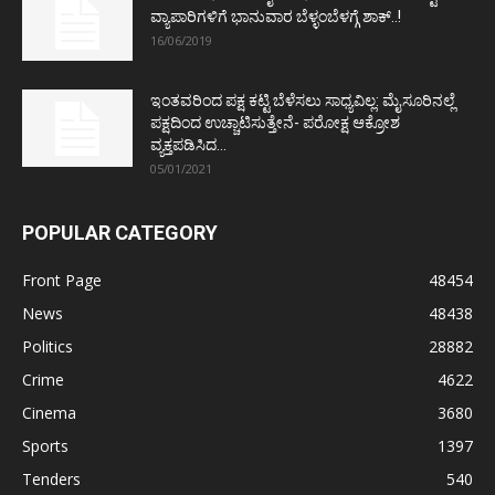
ವ್ಯಾಪಾರಿಗಳಿಗೆ ಭಾನುವಾರ ಬೆಳ್ಳಂಬೆಳಗ್ಗೆ ಶಾಕ್..!
16/06/2019
ಇಂತವರಿಂದ ಪಕ್ಷ ಕಟ್ಟಿ ಬೆಳೆಸಲು ಸಾಧ್ಯವಿಲ್ಲ: ಮೈಸೂರಿನಲ್ಲೆ
ಪಕ್ಷದಿಂದ ಉಚ್ಚಾಟಿಸುತ್ತೇನೆ- ಪರೋಕ್ಷ ಆಕ್ರೋಶ
ವ್ಯಕ್ತಪಡಿಸಿದ...
05/01/2021
POPULAR CATEGORY
Front Page
48454
News
48438
Politics
28882
Crime
4622
Cinema
3680
Sports
1397
Tenders
540