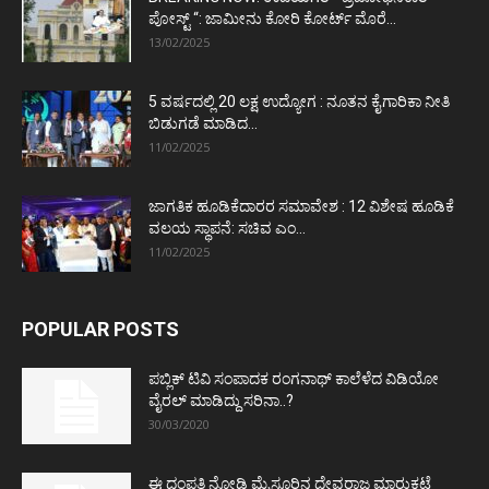
ಪೋಸ್ಟ್‌ “: ಜಾಮೀನು ಕೋರಿ ಕೋರ್ಟ್‌ ಮೊರೆ...
13/02/2025
5 ವರ್ಷದಲ್ಲಿ 20 ಲಕ್ಷ ಉದ್ಯೋಗ : ನೂತನ ಕೈಗಾರಿಕಾ ನೀತಿ
ಬಿಡುಗಡೆ ಮಾಡಿದ...
11/02/2025
ಜಾಗತಿಕ ಹೂಡಿಕೆದಾರರ ಸಮಾವೇಶ : 12 ವಿಶೇಷ ಹೂಡಿಕೆ
ವಲಯ ಸ್ಥಾಪನೆ: ಸಚಿವ ಎಂ...
11/02/2025
POPULAR POSTS
ಪಬ್ಲಿಕ್ ಟಿವಿ ಸಂಪಾದಕ ರಂಗನಾಥ್ ಕಾಲೆಳೆದ ವಿಡಿಯೋ
ವೈರಲ್ ಮಾಡಿದ್ದು ಸರಿನಾ..?
30/03/2020
ಈ ದಂಪತಿ ನೋಡಿ ಮೈಸೂರಿನ ದೇವರಾಜ ಮಾರುಕಟ್ಟೆ