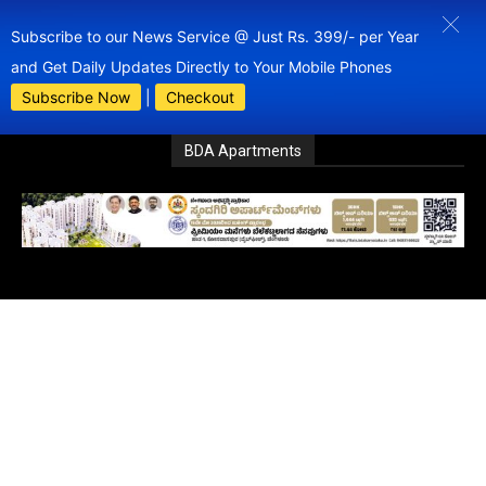
Subscribe to our News Service @ Just Rs. 399/- per Year
and Get Daily Updates Directly to Your Mobile Phones
Subscribe Now
|
Checkout
BDA Apartments