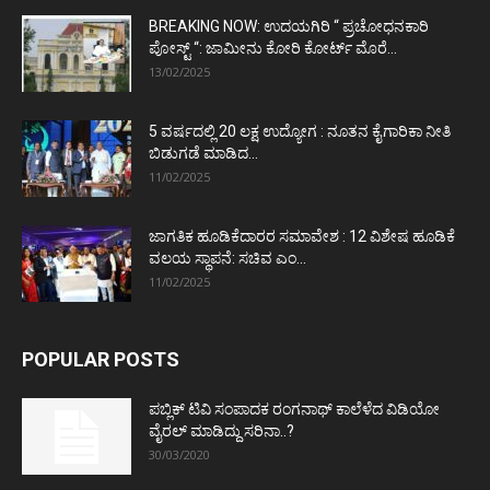
BREAKING NOW: ಉದಯಗಿರಿ “ ಪ್ರಚೋಧನಕಾರಿ
ಪೋಸ್ಟ್‌ “: ಜಾಮೀನು ಕೋರಿ ಕೋರ್ಟ್‌ ಮೊರೆ...
13/02/2025
5 ವರ್ಷದಲ್ಲಿ 20 ಲಕ್ಷ ಉದ್ಯೋಗ : ನೂತನ ಕೈಗಾರಿಕಾ ನೀತಿ
ಬಿಡುಗಡೆ ಮಾಡಿದ...
11/02/2025
ಜಾಗತಿಕ ಹೂಡಿಕೆದಾರರ ಸಮಾವೇಶ : 12 ವಿಶೇಷ ಹೂಡಿಕೆ
ವಲಯ ಸ್ಥಾಪನೆ: ಸಚಿವ ಎಂ...
11/02/2025
POPULAR POSTS
ಪಬ್ಲಿಕ್ ಟಿವಿ ಸಂಪಾದಕ ರಂಗನಾಥ್ ಕಾಲೆಳೆದ ವಿಡಿಯೋ
ವೈರಲ್ ಮಾಡಿದ್ದು ಸರಿನಾ..?
30/03/2020