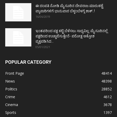
ಈ ದಂಪತಿ ನೋಡಿ ಮೈಸೂರಿನ ದೇವರಾಜ ಮಾರುಕಟ್ಟೆ
ವ್ಯಾಪಾರಿಗಳಿಗೆ ಭಾನುವಾರ ಬೆಳ್ಳಂಬೆಳಗ್ಗೆ ಶಾಕ್..!
16/06/2019
ಇಂತವರಿಂದ ಪಕ್ಷ ಕಟ್ಟಿ ಬೆಳೆಸಲು ಸಾಧ್ಯವಿಲ್ಲ: ಮೈಸೂರಿನಲ್ಲೆ
ಪಕ್ಷದಿಂದ ಉಚ್ಚಾಟಿಸುತ್ತೇನೆ- ಪರೋಕ್ಷ ಆಕ್ರೋಶ
ವ್ಯಕ್ತಪಡಿಸಿದ...
05/01/2021
POPULAR CATEGORY
Front Page
48414
News
48398
Politics
28852
Crime
4612
Cinema
3678
Sports
1397