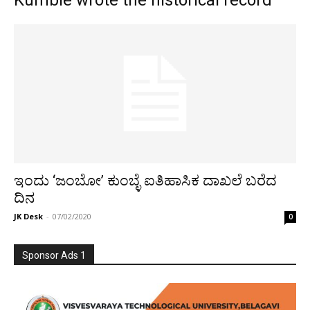
Kumble wrote the historical record
ಇಂದು ‘ಜಂಬೋ’ ಕುಂಬ್ಳೆ ಐತಿಹಾಸಿಕ ದಾಖಲೆ ಬರೆದ
ದಿನ
JK Desk
-
07/02/2020
0
Sponsor Ads 1