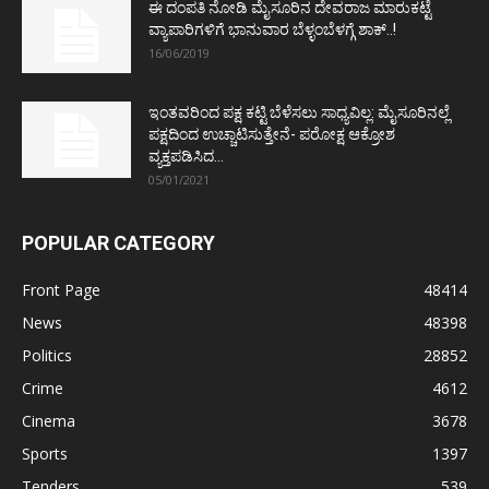
ಈ ದಂಪತಿ ನೋಡಿ ಮೈಸೂರಿನ ದೇವರಾಜ ಮಾರುಕಟ್ಟೆ
ವ್ಯಾಪಾರಿಗಳಿಗೆ ಭಾನುವಾರ ಬೆಳ್ಳಂಬೆಳಗ್ಗೆ ಶಾಕ್..!
16/06/2019
ಇಂತವರಿಂದ ಪಕ್ಷ ಕಟ್ಟಿ ಬೆಳೆಸಲು ಸಾಧ್ಯವಿಲ್ಲ: ಮೈಸೂರಿನಲ್ಲೆ
ಪಕ್ಷದಿಂದ ಉಚ್ಚಾಟಿಸುತ್ತೇನೆ- ಪರೋಕ್ಷ ಆಕ್ರೋಶ
ವ್ಯಕ್ತಪಡಿಸಿದ...
05/01/2021
POPULAR CATEGORY
Front Page
48414
News
48398
Politics
28852
Crime
4612
Cinema
3678
Sports
1397
Tenders
539