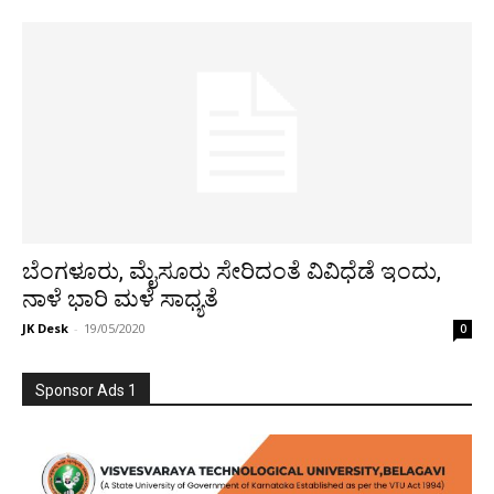
ಬೆಂಗಳೂರು, ಮೈಸೂರು ಸೇರಿದಂತೆ ವಿವಿಧೆಡೆ ಇಂದು,
ನಾಳೆ ಭಾರಿ ಮಳೆ ಸಾಧ್ಯತೆ
JK Desk
-
19/05/2020
0
Sponsor Ads 1