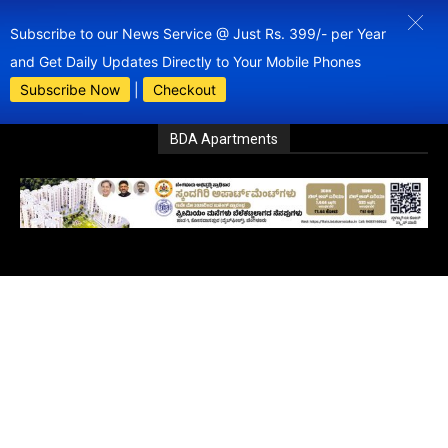
Subscribe to our News Service @ Just Rs. 399/- per Year
and Get Daily Updates Directly to Your Mobile Phones
Subscribe Now
|
Checkout
BDA Apartments