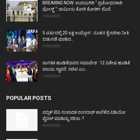
BREAKING NOW: ಉದಯಗಿರಿ “ ಪ್ರಚೋಧನಕಾರಿ
ಪೋಸ್ಟ್‌ “: ಜಾಮೀನು ಕೋರಿ ಕೋರ್ಟ್‌ ಮೊರೆ...
13/02/2025
5 ವರ್ಷದಲ್ಲಿ 20 ಲಕ್ಷ ಉದ್ಯೋಗ : ನೂತನ ಕೈಗಾರಿಕಾ ನೀತಿ
ಬಿಡುಗಡೆ ಮಾಡಿದ...
11/02/2025
ಜಾಗತಿಕ ಹೂಡಿಕೆದಾರರ ಸಮಾವೇಶ : 12 ವಿಶೇಷ ಹೂಡಿಕೆ
ವಲಯ ಸ್ಥಾಪನೆ: ಸಚಿವ ಎಂ...
11/02/2025
POPULAR POSTS
ಪಬ್ಲಿಕ್ ಟಿವಿ ಸಂಪಾದಕ ರಂಗನಾಥ್ ಕಾಲೆಳೆದ ವಿಡಿಯೋ
ವೈರಲ್ ಮಾಡಿದ್ದು ಸರಿನಾ..?
30/03/2020