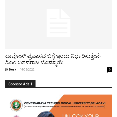
ದಾವೋಸ್ ಪ್ರವಾಸದ ಬಗ್ಗೆ ಇಂದು ನಿರ್ಧರಿಸುತ್ತೇನೆ-
ಸಿಎಂ ಬಸವರಾಜ ಬೊಮ್ಮಾಯಿ.
JK Desk
-
14/05/2022
0
Sponsor Ads 1