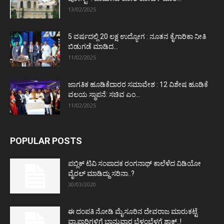
13/02/2025
5 ವರ್ಷದಲ್ಲಿ 20 ಲಕ್ಷ ಉದ್ಯೋಗ : ನೂತನ ಕೈಗಾರಿಕಾ ನೀತಿ
ಬಿಡುಗಡೆ ಮಾಡಿದ...
11/02/2025
ಜಾಗತಿಕ ಹೂಡಿಕೆದಾರರ ಸಮಾವೇಶ : 12 ವಿಶೇಷ ಹೂಡಿಕೆ
ವಲಯ ಸ್ಥಾಪನೆ: ಸಚಿವ ಎಂ...
11/02/2025
POPULAR POSTS
ಪಬ್ಲಿಕ್ ಟಿವಿ ಸಂಪಾದಕ ರಂಗನಾಥ್ ಕಾಲೆಳೆದ ವಿಡಿಯೋ
ವೈರಲ್ ಮಾಡಿದ್ದು ಸರಿನಾ..?
30/03/2020
ಈ ದಂಪತಿ ನೋಡಿ ಮೈಸೂರಿನ ದೇವರಾಜ ಮಾರುಕಟ್ಟೆ
ವ್ಯಾಪಾರಿಗಳಿಗೆ ಭಾನುವಾರ ಬೆಳ್ಳಂಬೆಳಗ್ಗೆ ಶಾಕ್..!