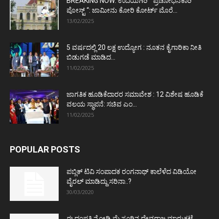
BREAKING NOW: ಉದಯಗಿರಿ “ ಪ್ರಚೋಧನಕಾರಿ
ಪೋಸ್ಟ್‌ “: ಜಾಮೀನು ಕೋರಿ ಕೋರ್ಟ್‌ ಮೊರೆ...
13/02/2025
5 ವರ್ಷದಲ್ಲಿ 20 ಲಕ್ಷ ಉದ್ಯೋಗ : ನೂತನ ಕೈಗಾರಿಕಾ ನೀತಿ
ಬಿಡುಗಡೆ ಮಾಡಿದ...
11/02/2025
ಜಾಗತಿಕ ಹೂಡಿಕೆದಾರರ ಸಮಾವೇಶ : 12 ವಿಶೇಷ ಹೂಡಿಕೆ
ವಲಯ ಸ್ಥಾಪನೆ: ಸಚಿವ ಎಂ...
11/02/2025
POPULAR POSTS
ಪಬ್ಲಿಕ್ ಟಿವಿ ಸಂಪಾದಕ ರಂಗನಾಥ್ ಕಾಲೆಳೆದ ವಿಡಿಯೋ
ವೈರಲ್ ಮಾಡಿದ್ದು ಸರಿನಾ..?
30/03/2020
ಈ ದಂಪತಿ ನೋಡಿ ಮೈಸೂರಿನ ದೇವರಾಜ ಮಾರುಕಟ್ಟೆ