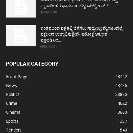
ವ್ಯಾಪಾರಿಗಳಿಗೆ ಭಾನುವಾರ ಬೆಳ್ಳಂಬೆಳಗ್ಗೆ ಶಾಕ್..!
16/06/2019
ಇಂತವರಿಂದ ಪಕ್ಷ ಕಟ್ಟಿ ಬೆಳೆಸಲು ಸಾಧ್ಯವಿಲ್ಲ: ಮೈಸೂರಿನಲ್ಲೆ
ಪಕ್ಷದಿಂದ ಉಚ್ಚಾಟಿಸುತ್ತೇನೆ- ಪರೋಕ್ಷ ಆಕ್ರೋಶ
ವ್ಯಕ್ತಪಡಿಸಿದ...
05/01/2021
POPULAR CATEGORY
Front Page
48452
News
48436
Politics
28880
Crime
4622
Cinema
3680
Sports
1397
Tenders
540