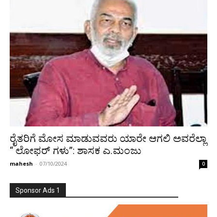
ರೈತರಿಗೆ ಮೋಸ ಮಾಡುವವರು ಯಾರೇ ಆಗಲಿ ಅವರೆಲ್ಲಾ
“ ಲೋಫರ್‌ ಗಳು”: ಶಾಸಕ ಎ.ಮಂಜು
mahesh
-
07/10/2024
0
Sponsor Ads 1