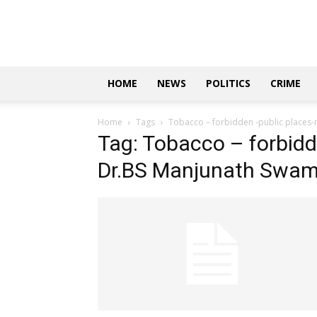
Updates
|
ಕನ್ನಡ
ನ್ಯೂಸ್
|
ಜಸ್ಟ್
HOME
NEWS
POLITICS
CRIME
ಕನ್ನಡ
Home
Tags
Tobacco – forbidden -public places
Tag: Tobacco – forbidd
Dr.BS Manjunath Swam