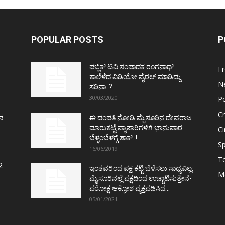
POPULAR POSTS
P
ಪಬ್ಲಿಕ್ ಟಿವಿ ಸಂಪಾದಕ ರಂಗನಾಥ್
F
ಕಾಲೆಳೆದ ವಿಡಿಯೋ ವೈರಲ್ ಮಾಡಿದ್ದು
N
ಸರಿನಾ..?
30/03/2020
Po
C
ತನ
ಈ ದಂಪತಿ ನೋಡಿ ಮೈಸೂರಿನ ದೇವರಾಜ
ಮಾರುಕಟ್ಟೆ ವ್ಯಾಪಾರಿಗಳಿಗೆ ಭಾನುವಾರ
C
ಬೆಳ್ಳಂಬೆಳಗ್ಗೆ ಶಾಕ್..!
Sp
16/06/2019
T
2
ಇಂತವರಿಂದ ಪಕ್ಷ ಕಟ್ಟಿ ಬೆಳೆಸಲು ಸಾಧ್ಯವಿಲ್ಲ:
M
ಮೈಸೂರಿನಲ್ಲೆ ಪಕ್ಷದಿಂದ ಉಚ್ಚಾಟಿಸುತ್ತೇನೆ-
ಪರೋಕ್ಷ ಆಕ್ರೋಶ ವ್ಯಕ್ತಪಡಿಸಿದ...
05/01/2021