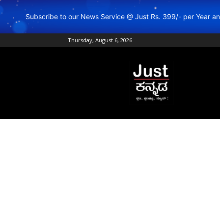
Subscribe to our News Service @ Just Rs. 399/- per Year 
Thursday, August 6, 2026
Just
Kannada
–
Online
Kannada
News
|
Breaking
Kannada
News
|
Karnataka
News
|
Live