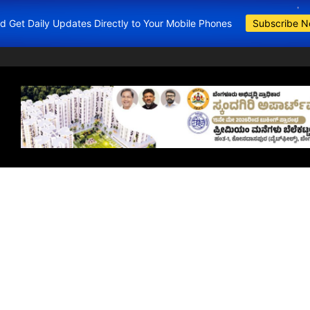
and Get Daily Updates Directly to Your Mobile Phones
Subscribe 
BDA Apartments