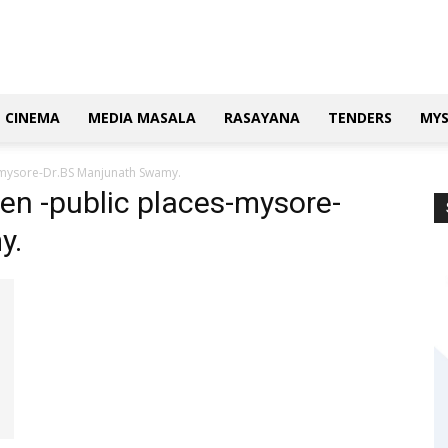
CINEMA
MEDIA MASALA
RASAYANA
TENDERS
MY
-mysore-Dr.BS Manjunath Swamy.
en -public places-mysore-
y.