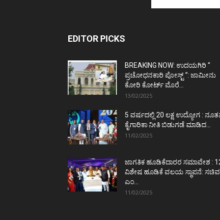
EDITOR PICKS
BREAKING NOW: ಉದಯಗಿರಿ “
ಪ್ರಚೋಧನಕಾರಿ ಪೋಸ್ಟ್‌ “: ಜಾಮೀನು
ಕೋರಿ ಕೋರ್ಟ್‌ ಮೊರೆ...
13/02/2025
5 ವರ್ಷದಲ್ಲಿ 20 ಲಕ್ಷ ಉದ್ಯೋಗ : ನೂ
ಕೈಗಾರಿಕಾ ನೀತಿ ಬಿಡುಗಡೆ ಮಾಡಿದ...
11/02/2025
ಜಾಗತಿಕ ಹೂಡಿಕೆದಾರರ ಸಮಾವೇಶ : 1
ವಿಶೇಷ ಹೂಡಿಕೆ ವಲಯ ಸ್ಥಾಪನೆ: ಸಚಿವ
ಎಂ...
11/02/2025