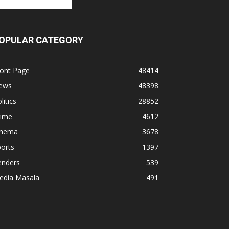
OPULAR CATEGORY
ront Page
48414
ews
48398
litics
28852
rime
4612
inema
3678
orts
1397
enders
539
edia Masala
491