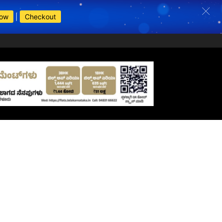
Now
|
Checkout