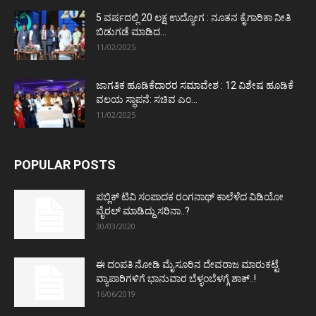
5 ವರ್ಷದಲ್ಲಿ 20 ಲಕ್ಷ ಉದ್ಯೋಗ : ನೂತನ ಕೈಗಾರಿಕಾ ನೀತಿ
ಬಿಡುಗಡೆ ಮಾಡಿದ...
11/02/2025
ಜಾಗತಿಕ ಹೂಡಿಕೆದಾರರ ಸಮಾವೇಶ : 12 ವಿಶೇಷ ಹೂಡಿಕೆ
ವಲಯ ಸ್ಥಾಪನೆ: ಸಚಿವ ಎಂ...
11/02/2025
POPULAR POSTS
ಪಬ್ಲಿಕ್ ಟಿವಿ ಸಂಪಾದಕ ರಂಗನಾಥ್ ಕಾಲೆಳೆದ ವಿಡಿಯೋ
ವೈರಲ್ ಮಾಡಿದ್ದು ಸರಿನಾ..?
30/03/2020
ಈ ದಂಪತಿ ನೋಡಿ ಮೈಸೂರಿನ ದೇವರಾಜ ಮಾರುಕಟ್ಟೆ
ವ್ಯಾಪಾರಿಗಳಿಗೆ ಭಾನುವಾರ ಬೆಳ್ಳಂಬೆಳಗ್ಗೆ ಶಾಕ್..!
16/06/2019