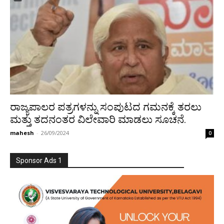
ರಾಜ್ಯಪಾಲರ ಪತ್ರಗಳನ್ನು ಸಂಪುಟದ ಗಮನಕ್ಕೆ ತರಲು
ಮತ್ತು ತದನಂತರ ವಿಲೇವಾರಿ ಮಾಡಲು ಸೂಚನೆ.
mahesh
-
26/09/2024
0
Sponsor Ads 1