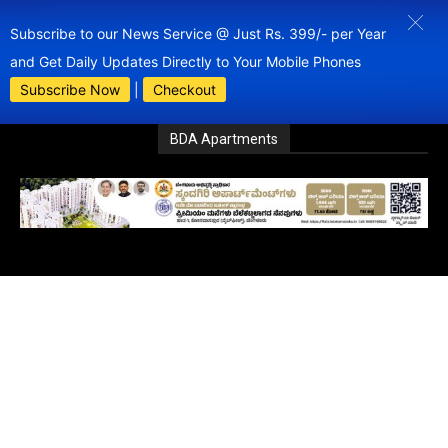
Subscribe to our News Service @ Just Rs. 399/- per Year
and Get Daily Updates Directly to Your Mobile Phones
Subscribe Now
|
Checkout
BDA Apartments