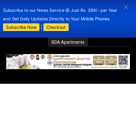
Subscribe to our News Service @ Just Rs. 399/- per Year
and Get Daily Updates Directly to Your Mobile Phones
Subscribe Now
|
Checkout
BDA Apartments