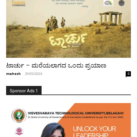
ಟಾರ್ಚು – ಮರೆಯಲಾಗದ ಒಂದು ಪ್ರಯಾಣ
mahesh
-
29/03/2026
0
Sponsor Ads 1