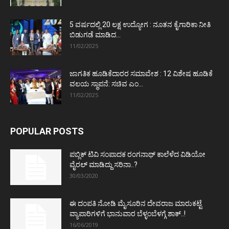
5 ವರ್ಷದಲ್ಲಿ 20 ಲಕ್ಷ ಉದ್ಯೋಗ : ನೂತನ ಕೈಗಾರಿಕಾ ನೀತಿ
ಬಿಡುಗಡೆ ಮಾಡಿದ...
11/02/2025
ಜಾಗತಿಕ ಹೂಡಿಕೆದಾರರ ಸಮಾವೇಶ : 12 ವಿಶೇಷ ಹೂಡಿಕೆ
ವಲಯ ಸ್ಥಾಪನೆ: ಸಚಿವ ಎಂ...
11/02/2025
POPULAR POSTS
ಪಬ್ಲಿಕ್ ಟಿವಿ ಸಂಪಾದಕ ರಂಗನಾಥ್ ಕಾಲೆಳೆದ ವಿಡಿಯೋ
ವೈರಲ್ ಮಾಡಿದ್ದು ಸರಿನಾ..?
30/03/2020
ಈ ದಂಪತಿ ನೋಡಿ ಮೈಸೂರಿನ ದೇವರಾಜ ಮಾರುಕಟ್ಟೆ
ವ್ಯಾಪಾರಿಗಳಿಗೆ ಭಾನುವಾರ ಬೆಳ್ಳಂಬೆಳಗ್ಗೆ ಶಾಕ್..!
16/06/2019