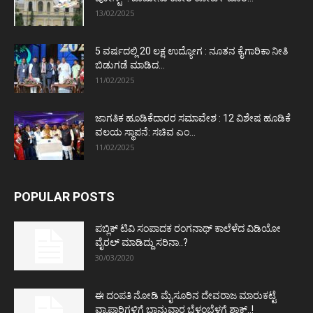
13/02/2025
5 ವರ್ಷದಲ್ಲಿ 20 ಲಕ್ಷ ಉದ್ಯೋಗ : ನೂತನ ಕೈಗಾರಿಕಾ ನೀತಿ
ಬಿಡುಗಡೆ ಮಾಡಿದ...
11/02/2025
ಜಾಗತಿಕ ಹೂಡಿಕೆದಾರರ ಸಮಾವೇಶ : 12 ವಿಶೇಷ ಹೂಡಿಕೆ
ವಲಯ ಸ್ಥಾಪನೆ: ಸಚಿವ ಎಂ...
11/02/2025
POPULAR POSTS
ಪಬ್ಲಿಕ್ ಟಿವಿ ಸಂಪಾದಕ ರಂಗನಾಥ್ ಕಾಲೆಳೆದ ವಿಡಿಯೋ
ವೈರಲ್ ಮಾಡಿದ್ದು ಸರಿನಾ..?
30/03/2020
ಈ ದಂಪತಿ ನೋಡಿ ಮೈಸೂರಿನ ದೇವರಾಜ ಮಾರುಕಟ್ಟೆ
ವ್ಯಾಪಾರಿಗಳಿಗೆ ಭಾನುವಾರ ಬೆಳ್ಳಂಬೆಳಗ್ಗೆ ಶಾಕ್..!