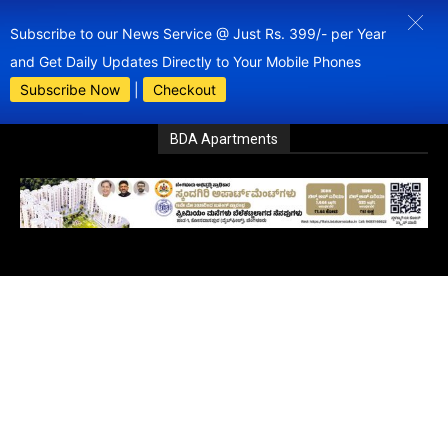
Subscribe to our News Service @ Just Rs. 399/- per Year
and Get Daily Updates Directly to Your Mobile Phones
Subscribe Now
|
Checkout
BDA Apartments