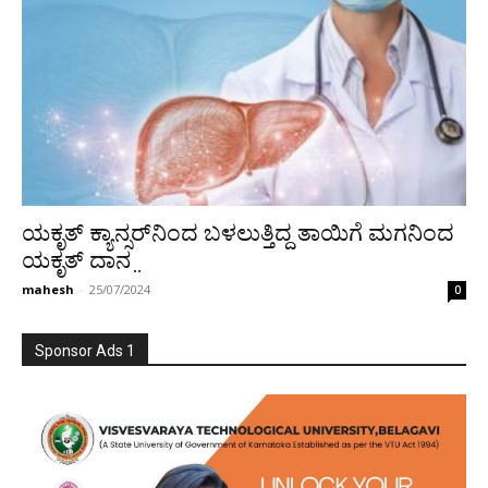
ಯಕೃತ್‌ ಕ್ಯಾನ್ಸರ್‌ನಿಂದ ಬಳಲುತ್ತಿದ್ದ ತಾಯಿಗೆ ಮಗನಿಂದ
ಯಕೃತ್‌ ದಾನ ̤
mahesh
-
25/07/2024
0
Sponsor Ads 1