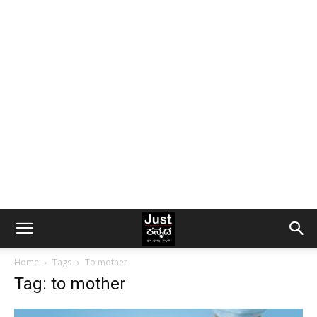
Home
Tags
To mother
Tag: to mother