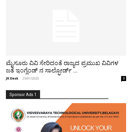
ಮೈಸೂರು ವಿವಿ ಸೇರಿದಂತೆ ರಾಜ್ಯದ ಪ್ರಮುಖ ವಿವಿಗಳ
ಜತೆ ಇಂಗ್ಲೆಂಡ್ ನ ಸಾಲ್ಫೋರ್ಡ್ ...
JK Desk
-
25/01/2020
0
Sponsor Ads 1