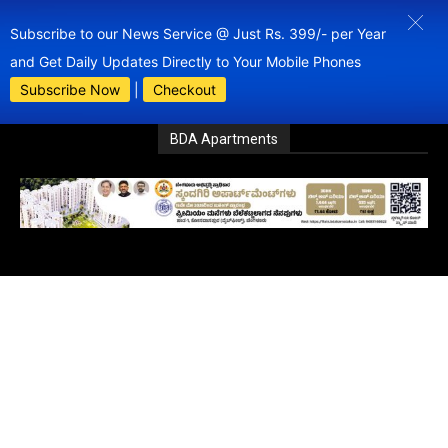
Subscribe to our News Service @ Just Rs. 399/- per Year
and Get Daily Updates Directly to Your Mobile Phones
Subscribe Now
|
Checkout
BDA Apartments