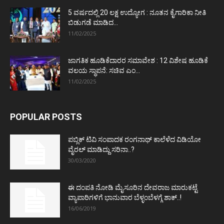
5 ವರ್ಷದಲ್ಲಿ 20 ಲಕ್ಷ ಉದ್ಯೋಗ : ನೂತನ ಕೈಗಾರಿಕಾ ನೀತಿ
ಬಿಡುಗಡೆ ಮಾಡಿದ...
11/02/2025
ಜಾಗತಿಕ ಹೂಡಿಕೆದಾರರ ಸಮಾವೇಶ : 12 ವಿಶೇಷ ಹೂಡಿಕೆ
ವಲಯ ಸ್ಥಾಪನೆ: ಸಚಿವ ಎಂ...
11/02/2025
POPULAR POSTS
ಪಬ್ಲಿಕ್ ಟಿವಿ ಸಂಪಾದಕ ರಂಗನಾಥ್ ಕಾಲೆಳೆದ ವಿಡಿಯೋ
ವೈರಲ್ ಮಾಡಿದ್ದು ಸರಿನಾ..?
30/03/2020
ಈ ದಂಪತಿ ನೋಡಿ ಮೈಸೂರಿನ ದೇವರಾಜ ಮಾರುಕಟ್ಟೆ
ವ್ಯಾಪಾರಿಗಳಿಗೆ ಭಾನುವಾರ ಬೆಳ್ಳಂಬೆಳಗ್ಗೆ ಶಾಕ್..!
16/06/2019