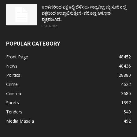
ಇಂತವರಿಂದ ಪಕ್ಷ ಕಟ್ಟಿ ಬೆಳೆಸಲು ಸಾಧ್ಯವಿಲ್ಲ: ಮೈಸೂರಿನಲ್ಲೆ
ಪಕ್ಷದಿಂದ ಉಚ್ಚಾಟಿಸುತ್ತೇನೆ- ಪರೋಕ್ಷ ಆಕ್ರೋಶ
ವ್ಯಕ್ತಪಡಿಸಿದ...
05/01/2021
POPULAR CATEGORY
Front Page
48452
News
48436
Politics
28880
Crime
4622
Cinema
3680
Sports
1397
Tenders
540
Media Masala
492