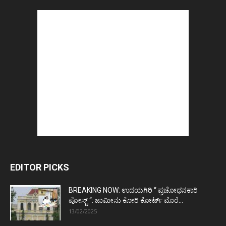
EDITOR PICKS
BREAKING NOW: ಉದಯಗಿರಿ “ ಪ್ರಚೋಧನಕಾರಿ
ಪೋಸ್ಟ್‌ “: ಜಾಮೀನು ಕೋರಿ ಕೋರ್ಟ್‌ ಮೊರೆ...
13/02/2025