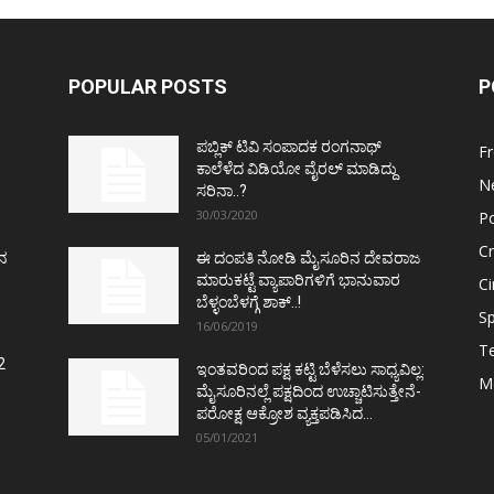
POPULAR POSTS
P
ಪಬ್ಲಿಕ್ ಟಿವಿ ಸಂಪಾದಕ ರಂಗನಾಥ್
F
ಕಾಲೆಳೆದ ವಿಡಿಯೋ ವೈರಲ್ ಮಾಡಿದ್ದು
N
ಸರಿನಾ..?
30/03/2020
Po
C
ತನ
ಈ ದಂಪತಿ ನೋಡಿ ಮೈಸೂರಿನ ದೇವರಾಜ
ಮಾರುಕಟ್ಟೆ ವ್ಯಾಪಾರಿಗಳಿಗೆ ಭಾನುವಾರ
C
ಬೆಳ್ಳಂಬೆಳಗ್ಗೆ ಶಾಕ್..!
Sp
16/06/2019
T
2
ಇಂತವರಿಂದ ಪಕ್ಷ ಕಟ್ಟಿ ಬೆಳೆಸಲು ಸಾಧ್ಯವಿಲ್ಲ:
M
ಮೈಸೂರಿನಲ್ಲೆ ಪಕ್ಷದಿಂದ ಉಚ್ಚಾಟಿಸುತ್ತೇನೆ-
ಪರೋಕ್ಷ ಆಕ್ರೋಶ ವ್ಯಕ್ತಪಡಿಸಿದ...
05/01/2021