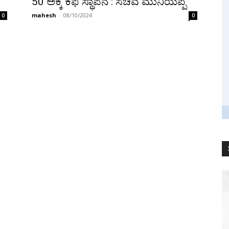
50 ಅಕ್ಕ ಕೆಫೆ ಸ್ಥಾಪನೆ : ಸಚಿವ ಮುನಿಯಪ್ಪ
mahesh
-
08/10/2024
0
0