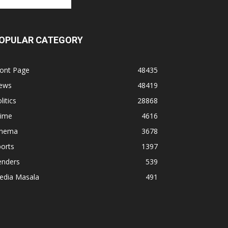
OPULAR CATEGORY
ront Page
48435
ews
48419
litics
28868
rime
4616
inema
3678
orts
1397
enders
539
edia Masala
491