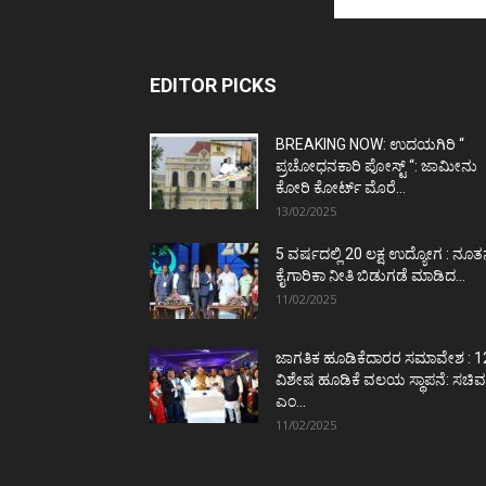
EDITOR PICKS
BREAKING NOW: ಉದಯಗಿರಿ “
ಪ್ರಚೋಧನಕಾರಿ ಪೋಸ್ಟ್‌ “: ಜಾಮೀನು
ಕೋರಿ ಕೋರ್ಟ್‌ ಮೊರೆ...
13/02/2025
5 ವರ್ಷದಲ್ಲಿ 20 ಲಕ್ಷ ಉದ್ಯೋಗ : ನೂ
ಕೈಗಾರಿಕಾ ನೀತಿ ಬಿಡುಗಡೆ ಮಾಡಿದ...
11/02/2025
ಜಾಗತಿಕ ಹೂಡಿಕೆದಾರರ ಸಮಾವೇಶ : 1
ವಿಶೇಷ ಹೂಡಿಕೆ ವಲಯ ಸ್ಥಾಪನೆ: ಸಚಿವ
ಎಂ...
11/02/2025