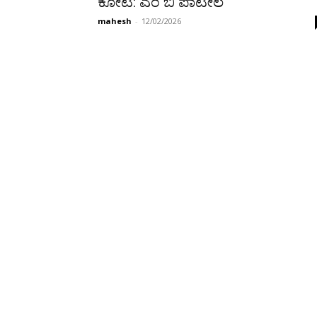
ಕೋಟಿ: ಎಂ ಬಿ ಪಾಟೀಲ
mahesh
-
12/02/2026