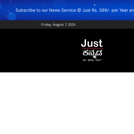
Subscribe to our News Service @ Just Rs. 399/- per Year 
Friday, August 7, 2026
Just
Kannada
–
Online
Kannada
News
|
Breaking
Kannada
News
|
Karnataka
News
|
Live