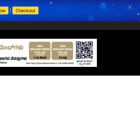
Now
|
Checkout