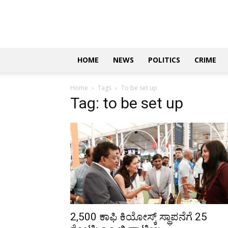
Updates
|
ಕನ್ನಡ
ನ್ಯೂಸ್
|
ಜಸ್ಟ್
HOME
NEWS
POLITICS
CRIME
ಕನ್ನಡ
Home
Tags
To be set up
Tag: to be set up
2,500 ಕಾಫಿ ಕಿಯೋಸ್ಕ್ ಸ್ಥಾಪನೆಗೆ ₹25