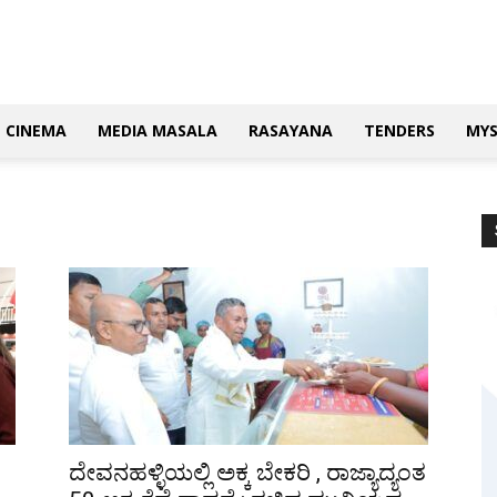
CINEMA
MEDIA MASALA
RASAYANA
TENDERS
MY
ದೇವನಹಳ್ಳಿಯಲ್ಲಿ ಅಕ್ಕ ಬೇಕರಿ , ರಾಜ್ಯಾದ್ಯಂತ