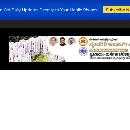
and Get Daily Updates Directly to Your Mobile Phones
Subscribe 
BDA Apartments