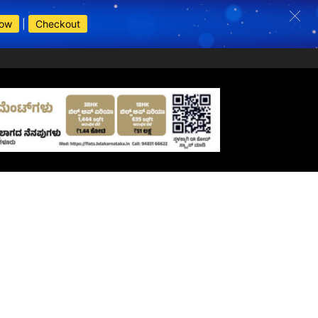
Now
|
Checkout