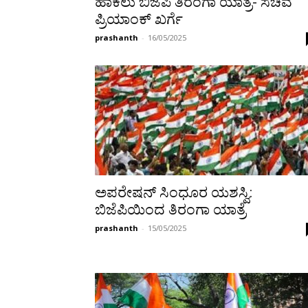
ಹಾಕಲು ಬಿಜೆಪಿ ತಿರಂಗಾ ಯಾತ್ರೆ- ಸಚಿವ
ಪ್ರಿಯಾಂಕ್ ಖರ್ಗೆ
prashanth
-
16/05/2025
ಅಪರೇಷನ್ ಸಿಂಧೂರ ಯಶಸ್ವಿ:
ಬಿಜೆಪಿಯಿಂದ ತಿರಂಗಾ ಯಾತ್ರೆ
prashanth
-
15/05/2025