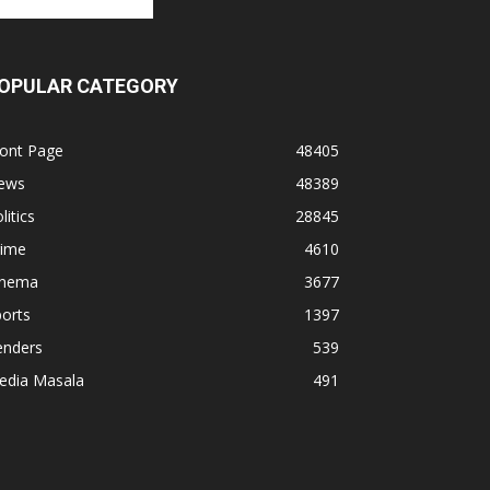
OPULAR CATEGORY
ront Page
48405
ews
48389
litics
28845
rime
4610
inema
3677
orts
1397
enders
539
edia Masala
491