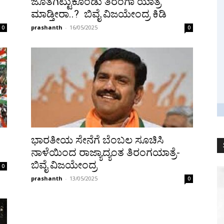
ಜೊತೆಗಿಟ್ಟುಕೊಂಡು ತಿರಂಗಾ ಯಾತ್ರೆ
ಮಾಡ್ತೀರಾ..? ಬಿವೈ ವಿಜಯೇಂದ್ರ ಕಿಡಿ
prashanth
-
16/05/2025
0
0
ಭಾರತೀಯ ಸೇನೆಗೆ ಬೆಂಬಲ ಸೂಚಿಸಿ
ನಾಳೆಯಿಂದ ರಾಜ್ಯಾದ್ಯಂತ ತಿರಂಗಯಾತ್ರೆ-
ಬಿವೈ ವಿಜಯೇಂದ್ರ
0
prashanth
-
13/05/2025
0