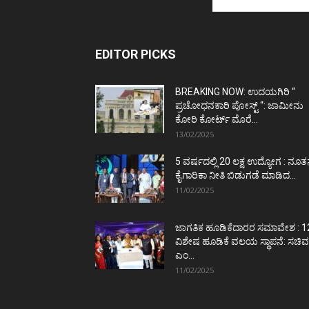
EDITOR PICKS
BREAKING NOW: ಉದಯಗಿರಿ “
ಪ್ರಚೋಧನಕಾರಿ ಪೋಸ್ಟ್‌ “: ಜಾಮೀನು
ಕೋರಿ ಕೋರ್ಟ್‌ ಮೊರೆ...
13/02/2025
5 ವರ್ಷದಲ್ಲಿ 20 ಲಕ್ಷ ಉದ್ಯೋಗ : ನೂ
ಕೈಗಾರಿಕಾ ನೀತಿ ಬಿಡುಗಡೆ ಮಾಡಿದ...
11/02/2025
ಜಾಗತಿಕ ಹೂಡಿಕೆದಾರರ ಸಮಾವೇಶ : 1
ವಿಶೇಷ ಹೂಡಿಕೆ ವಲಯ ಸ್ಥಾಪನೆ: ಸಚಿವ
ಎಂ...
11/02/2025