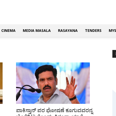
CINEMA
MEDIA MASALA
RASAYANA
TENDERS
MY
ಪಾಕಿಸ್ತಾನ್ ಪರ ಘೋಷಣೆ ಕೂಗುವವರನ್ನ