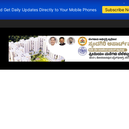
and Get Daily Updates Directly to Your Mobile Phones
Subscribe 
BDA Apartments