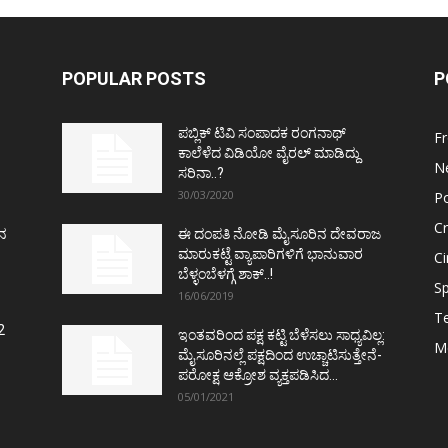
POPULAR POSTS
P
ಪಬ್ಲಿಕ್ ಟಿವಿ ಸಂಪಾದಕ ರಂಗನಾಥ್
F
ಕಾಲೆಳೆದ ವಿಡಿಯೋ ವೈರಲ್ ಮಾಡಿದ್ದು
N
ಸರಿನಾ..?
30/03/2020
Po
C
ತನ
ಈ ದಂಪತಿ ನೋಡಿ ಮೈಸೂರಿನ ದೇವರಾಜ
ಮಾರುಕಟ್ಟೆ ವ್ಯಾಪಾರಿಗಳಿಗೆ ಭಾನುವಾರ
C
ಬೆಳ್ಳಂಬೆಳಗ್ಗೆ ಶಾಕ್..!
Sp
16/06/2019
T
2
ಇಂತವರಿಂದ ಪಕ್ಷ ಕಟ್ಟಿ ಬೆಳೆಸಲು ಸಾಧ್ಯವಿಲ್ಲ:
M
ಮೈಸೂರಿನಲ್ಲೆ ಪಕ್ಷದಿಂದ ಉಚ್ಚಾಟಿಸುತ್ತೇನೆ-
ಪರೋಕ್ಷ ಆಕ್ರೋಶ ವ್ಯಕ್ತಪಡಿಸಿದ...
05/01/2021