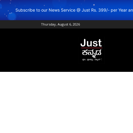
Subscribe to our News Service @ Just Rs. 399/- per Year 
Thursday, August 6, 2026
Just
Kannada
–
Online
Kannada
News
|
Breaking
Kannada
News
|
Karnataka
News
|
Live