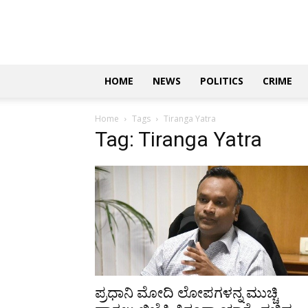
Updates
|
ಕನ್ನಡ
ನ್ಯೂಸ್
|
ಜಸ್ಟ್
HOME
NEWS
POLITICS
CRIME
ಕನ್ನಡ
Home
Tags
Tiranga Yatra
Tag: Tiranga Yatra
ಪ್ರಧಾನಿ ಮೋದಿ ಲೋಪಗಳನ್ನ ಮುಚ್ಚಿ