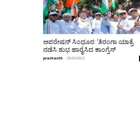
ಆಪರೇಷನ್ ಸಿಂಧೂರ: ‘ತಿರಂಗಾ ಯಾತ್ರೆ
ನಡೆಸಿ ಶುಭ ಹಾರೈಸಿದ ಕಾಂಗ್ರೆಸ್
prashanth
-
09/05/2025