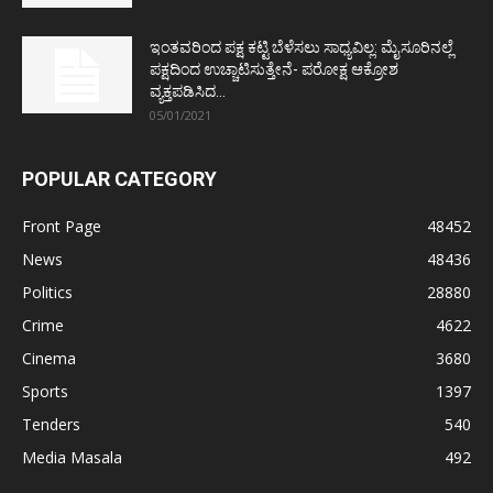
ಇಂತವರಿಂದ ಪಕ್ಷ ಕಟ್ಟಿ ಬೆಳೆಸಲು ಸಾಧ್ಯವಿಲ್ಲ: ಮೈಸೂರಿನಲ್ಲೆ
ಪಕ್ಷದಿಂದ ಉಚ್ಚಾಟಿಸುತ್ತೇನೆ- ಪರೋಕ್ಷ ಆಕ್ರೋಶ
ವ್ಯಕ್ತಪಡಿಸಿದ...
05/01/2021
POPULAR CATEGORY
Front Page
48452
News
48436
Politics
28880
Crime
4622
Cinema
3680
Sports
1397
Tenders
540
Media Masala
492