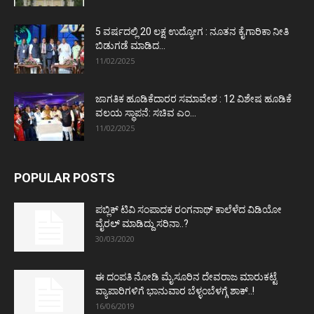
5 ವರ್ಷದಲ್ಲಿ 20 ಲಕ್ಷ ಉದ್ಯೋಗ : ನೂತನ ಕೈಗಾರಿಕಾ ನೀತಿ
ಬಿಡುಗಡೆ ಮಾಡಿದ...
11/02/2025
ಜಾಗತಿಕ ಹೂಡಿಕೆದಾರರ ಸಮಾವೇಶ : 12 ವಿಶೇಷ ಹೂಡಿಕೆ
ವಲಯ ಸ್ಥಾಪನೆ: ಸಚಿವ ಎಂ...
11/02/2025
POPULAR POSTS
ಪಬ್ಲಿಕ್ ಟಿವಿ ಸಂಪಾದಕ ರಂಗನಾಥ್ ಕಾಲೆಳೆದ ವಿಡಿಯೋ
ವೈರಲ್ ಮಾಡಿದ್ದು ಸರಿನಾ..?
30/03/2020
ಈ ದಂಪತಿ ನೋಡಿ ಮೈಸೂರಿನ ದೇವರಾಜ ಮಾರುಕಟ್ಟೆ
ವ್ಯಾಪಾರಿಗಳಿಗೆ ಭಾನುವಾರ ಬೆಳ್ಳಂಬೆಳಗ್ಗೆ ಶಾಕ್..!
16/06/2019