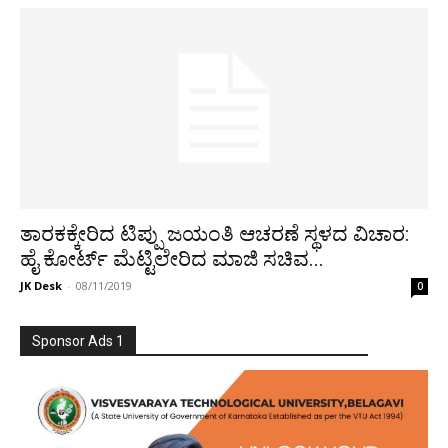
ತಾರಕಕ್ಕೇರಿದ ಟಿಪ್ಪು ಜಯಂತಿ ಆಚರಣೆ ಸ್ಥಳದ ವಿಚಾರ:
ಹೈ ಕೋರ್ಟ್ ಮೆಟ್ಟಿಲೇರಿದ ಮಾಜಿ ಸಚಿವ...
JK Desk
-
08/11/2019
0
Sponsor Ads 1