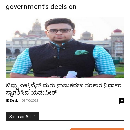
government’s decision
ಟಿಪ್ಪು ಎಕ್ಸ್’ಪ್ರೆಸ್ ಮರು ನಾಮಕರಣ: ಸರಕಾರ ನಿರ್ಧಾರ
ಸ್ವಾಗತಿಸಿದ ಯದುವೀರ್
JK Desk
-
09/10/2022
0
Sponsor Ads 1