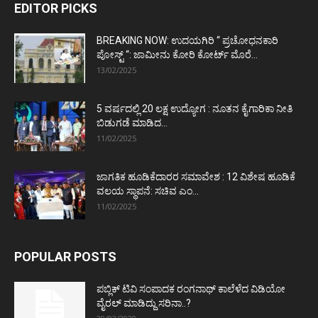
EDITOR PICKS
BREAKING NOW: ಉದಯಗಿರಿ “ ಪ್ರಚೋಧನಕಾರಿ
ಪೋಸ್ಟ್‌ “: ಜಾಮೀನು ಕೋರಿ ಕೋರ್ಟ್‌ ಮೊರೆ...
13/02/2025
5 ವರ್ಷದಲ್ಲಿ 20 ಲಕ್ಷ ಉದ್ಯೋಗ : ನೂತನ ಕೈಗಾರಿಕಾ ನೀತಿ
ಬಿಡುಗಡೆ ಮಾಡಿದ...
11/02/2025
ಜಾಗತಿಕ ಹೂಡಿಕೆದಾರರ ಸಮಾವೇಶ : 12 ವಿಶೇಷ ಹೂಡಿಕೆ
ವಲಯ ಸ್ಥಾಪನೆ: ಸಚಿವ ಎಂ...
11/02/2025
POPULAR POSTS
ಪಬ್ಲಿಕ್ ಟಿವಿ ಸಂಪಾದಕ ರಂಗನಾಥ್ ಕಾಲೆಳೆದ ವಿಡಿಯೋ
ವೈರಲ್ ಮಾಡಿದ್ದು ಸರಿನಾ..?