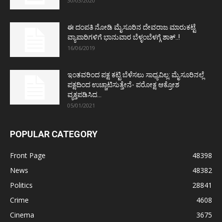
30/03/2020
ಈ ದಂಪತಿ ನೋಡಿ ಮೈಸೂರಿನ ದೇವರಾಜ ಮಾರುಕಟ್ಟೆ
ವ್ಯಾಪಾರಿಗಳಿಗೆ ಭಾನುವಾರ ಬೆಳ್ಳಂಬೆಳಗ್ಗೆ ಶಾಕ್..!
16/06/2019
ಇಂತವರಿಂದ ಪಕ್ಷ ಕಟ್ಟಿ ಬೆಳೆಸಲು ಸಾಧ್ಯವಿಲ್ಲ: ಮೈಸೂರಿನಲ್ಲೆ
ಪಕ್ಷದಿಂದ ಉಚ್ಚಾಟಿಸುತ್ತೇನೆ- ಪರೋಕ್ಷ ಆಕ್ರೋಶ
ವ್ಯಕ್ತಪಡಿಸಿದ...
05/01/2021
POPULAR CATEGORY
Front Page
48398
News
48382
Politics
28841
Crime
4608
Cinema
3675