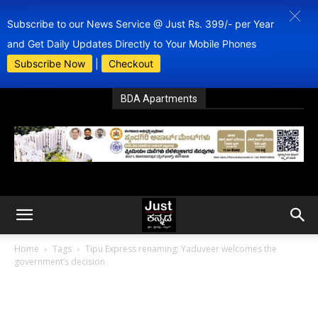
Subscribe to our News Service @ Just Rs. 399/- per Year
and Get Daily Updates Directly to Your Mobile Phones
Subscribe Now
|
Checkout
BDA Apartments
Home
Tags
Tipu Express renaming: Yaduveer welcomes the
government’s decision