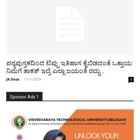
ಪಠ್ಯಪುಸ್ತಕದಿಂದ ಟಿಪ್ಪು ಇತಿಹಾಸ ಕೈಬಿಡದಂತೆ ಒತ್ತಾಯ:
ನಿಮಗೆ ತಾಕತ್ ಇದ್ರೆ ಎಲ್ಲಾ ಜಯಂತಿ ರದ್ದು...
JK Desk
-
11/11/2019
0
Sponsor Ads 1