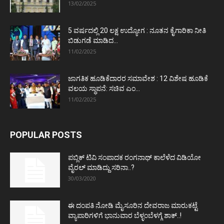
13/02/2025
5 ವರ್ಷದಲ್ಲಿ 20 ಲಕ್ಷ ಉದ್ಯೋಗ : ನೂತನ ಕೈಗಾರಿಕಾ ನೀತಿ
ಬಿಡುಗಡೆ ಮಾಡಿದ...
11/02/2025
ಜಾಗತಿಕ ಹೂಡಿಕೆದಾರರ ಸಮಾವೇಶ : 12 ವಿಶೇಷ ಹೂಡಿಕೆ
ವಲಯ ಸ್ಥಾಪನೆ: ಸಚಿವ ಎಂ...
11/02/2025
POPULAR POSTS
ಪಬ್ಲಿಕ್ ಟಿವಿ ಸಂಪಾದಕ ರಂಗನಾಥ್ ಕಾಲೆಳೆದ ವಿಡಿಯೋ
ವೈರಲ್ ಮಾಡಿದ್ದು ಸರಿನಾ..?
30/03/2020
ಈ ದಂಪತಿ ನೋಡಿ ಮೈಸೂರಿನ ದೇವರಾಜ ಮಾರುಕಟ್ಟೆ
ವ್ಯಾಪಾರಿಗಳಿಗೆ ಭಾನುವಾರ ಬೆಳ್ಳಂಬೆಳಗ್ಗೆ ಶಾಕ್..!