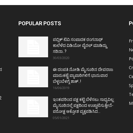
POPULAR POSTS
P
ಪಬ್ಲಿಕ್ ಟಿವಿ ಸಂಪಾದಕ ರಂಗನಾಥ್
F
ಕಾಲೆಳೆದ ವಿಡಿಯೋ ವೈರಲ್ ಮಾಡಿದ್ದು
N
ಸರಿನಾ..?
30/03/2020
Po
C
ತನ
ಈ ದಂಪತಿ ನೋಡಿ ಮೈಸೂರಿನ ದೇವರಾಜ
ಮಾರುಕಟ್ಟೆ ವ್ಯಾಪಾರಿಗಳಿಗೆ ಭಾನುವಾರ
C
ಬೆಳ್ಳಂಬೆಳಗ್ಗೆ ಶಾಕ್..!
Sp
16/06/2019
T
2
ಇಂತವರಿಂದ ಪಕ್ಷ ಕಟ್ಟಿ ಬೆಳೆಸಲು ಸಾಧ್ಯವಿಲ್ಲ:
M
ಮೈಸೂರಿನಲ್ಲೆ ಪಕ್ಷದಿಂದ ಉಚ್ಚಾಟಿಸುತ್ತೇನೆ-
ಪರೋಕ್ಷ ಆಕ್ರೋಶ ವ್ಯಕ್ತಪಡಿಸಿದ...
05/01/2021