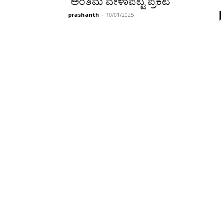
ಅಂತಿಮ ವೇಳಾಪಟ್ಟಿ ಪ್ರಕಟ
prashanth
-
10/01/2025