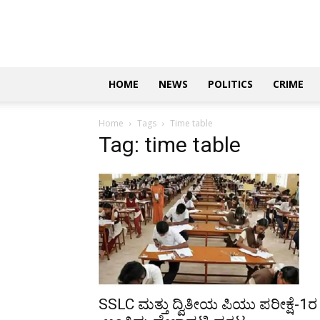
Updates
|
ಕನ್ನಡ
ನ್ಯೂಸ್
|
ಜಸ್ಟ್
HOME
NEWS
POLITICS
CRIME
ಕನ್ನಡ
Home
Tags
Time table
Tag: time table
SSLC ಮತ್ತು ದ್ವಿತೀಯ ಪಿಯು ಪರೀಕ್ಷೆ-1ರ