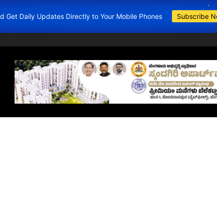
and Get Daily Updates Directly to Your Mobile Phones
Subscribe 
BDA Apartments