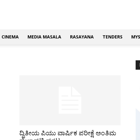
CINEMA
MEDIA MASALA
RASAYANA
TENDERS
MY
ದ್ವಿತೀಯ ಪಿಯು ವಾರ್ಷಿಕ ಪರೀಕ್ಷೆ ಅಂತಿಮ