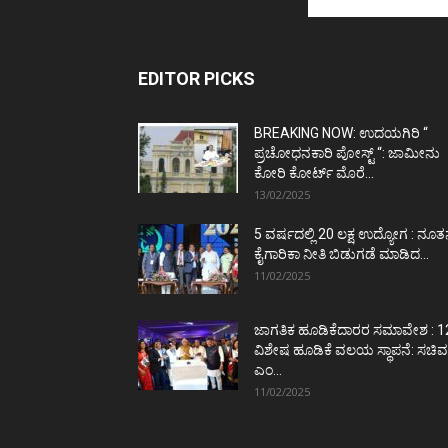
EDITOR PICKS
BREAKING NOW: ಉದಯಗಿರಿ “
ಪ್ರಚೋಧನಕಾರಿ ಪೋಸ್ಟ್‌ “: ಜಾಮೀನು
ಕೋರಿ ಕೋರ್ಟ್‌ ಮೊರೆ...
13/02/2025
5 ವರ್ಷದಲ್ಲಿ 20 ಲಕ್ಷ ಉದ್ಯೋಗ : ನೂ
ಕೈಗಾರಿಕಾ ನೀತಿ ಬಿಡುಗಡೆ ಮಾಡಿದ...
11/02/2025
ಜಾಗತಿಕ ಹೂಡಿಕೆದಾರರ ಸಮಾವೇಶ : 1
ವಿಶೇಷ ಹೂಡಿಕೆ ವಲಯ ಸ್ಥಾಪನೆ: ಸಚಿವ
ಎಂ...
11/02/2025