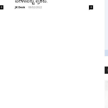
ವೇಳಾಪಟ್ಟಿ ಪ್ರಕಟ.
JK Desk
-
08/02/2022
0
0