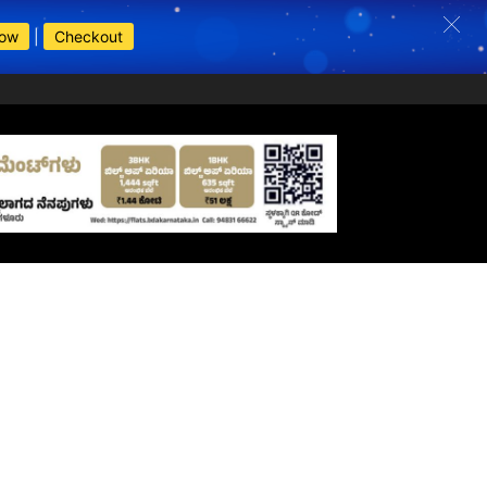
Now
|
Checkout