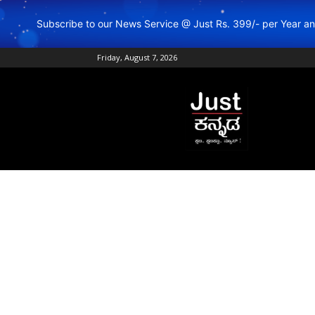
Subscribe to our News Service @ Just Rs. 399/- per Year 
Friday, August 7, 2026
Just
Kannada
–
Online
Kannada
News
|
Breaking
Kannada
News
|
Karnataka
News
|
Live