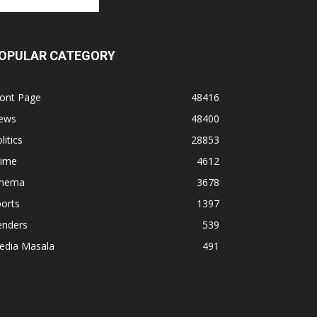
OPULAR CATEGORY
ront Page
48416
ews
48400
litics
28853
rime
4612
inema
3678
orts
1397
enders
539
edia Masala
491