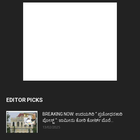
EDITOR PICKS
BREAKING NOW: ಉದಯಗಿರಿ “ ಪ್ರಚೋಧನಕಾರಿ
ಪೋಸ್ಟ್‌ “: ಜಾಮೀನು ಕೋರಿ ಕೋರ್ಟ್‌ ಮೊರೆ...
13/02/2025