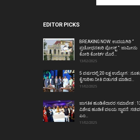
EDITOR PICKS
BREAKING NOW: ಉದಯಗಿರಿ “
ಪ್ರಚೋಧನಕಾರಿ ಪೋಸ್ಟ್‌ “: ಜಾಮೀನು
ಕೋರಿ ಕೋರ್ಟ್‌ ಮೊರೆ...
13/02/2025
5 ವರ್ಷದಲ್ಲಿ 20 ಲಕ್ಷ ಉದ್ಯೋಗ : ನೂ
ಕೈಗಾರಿಕಾ ನೀತಿ ಬಿಡುಗಡೆ ಮಾಡಿದ...
11/02/2025
ಜಾಗತಿಕ ಹೂಡಿಕೆದಾರರ ಸಮಾವೇಶ : 1
ವಿಶೇಷ ಹೂಡಿಕೆ ವಲಯ ಸ್ಥಾಪನೆ: ಸಚಿವ
ಎಂ...
11/02/2025