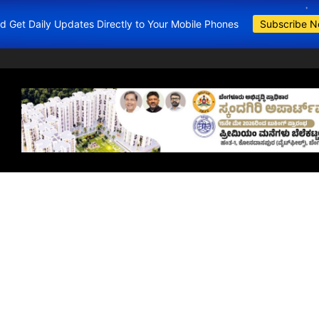
and Get Daily Updates Directly to Your Mobile Phones
Subscribe 
BDA Apartments