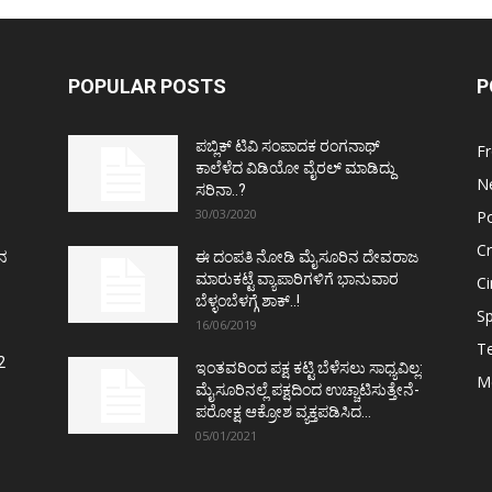
POPULAR POSTS
P
ಪಬ್ಲಿಕ್ ಟಿವಿ ಸಂಪಾದಕ ರಂಗನಾಥ್
F
ಕಾಲೆಳೆದ ವಿಡಿಯೋ ವೈರಲ್ ಮಾಡಿದ್ದು
N
ಸರಿನಾ..?
30/03/2020
Po
C
ತನ
ಈ ದಂಪತಿ ನೋಡಿ ಮೈಸೂರಿನ ದೇವರಾಜ
ಮಾರುಕಟ್ಟೆ ವ್ಯಾಪಾರಿಗಳಿಗೆ ಭಾನುವಾರ
C
ಬೆಳ್ಳಂಬೆಳಗ್ಗೆ ಶಾಕ್..!
Sp
16/06/2019
T
2
ಇಂತವರಿಂದ ಪಕ್ಷ ಕಟ್ಟಿ ಬೆಳೆಸಲು ಸಾಧ್ಯವಿಲ್ಲ:
M
ಮೈಸೂರಿನಲ್ಲೆ ಪಕ್ಷದಿಂದ ಉಚ್ಚಾಟಿಸುತ್ತೇನೆ-
ಪರೋಕ್ಷ ಆಕ್ರೋಶ ವ್ಯಕ್ತಪಡಿಸಿದ...
05/01/2021