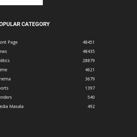
OPULAR CATEGORY
ront Page
48451
ews
48435
litics
28879
rime
4621
inema
3679
orts
1397
enders
540
edia Masala
492