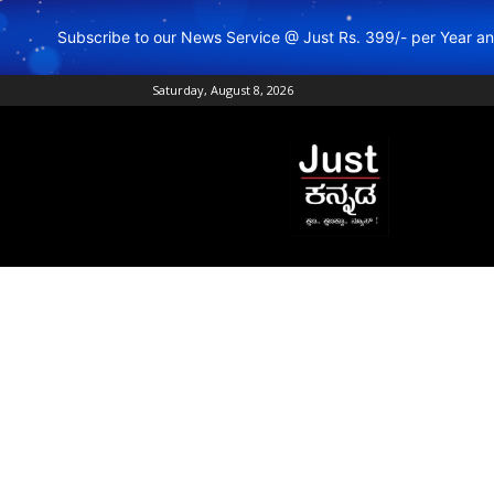
Subscribe to our News Service @ Just Rs. 399/- per Year 
Saturday, August 8, 2026
Just
Kannada
–
Online
Kannada
News
|
Breaking
Kannada
News
|
Karnataka
News
|
Live