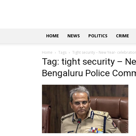
Updates
|
ಕನ್ನಡ
ನ್ಯೂಸ್
|
ಜಸ್ಟ್
HOME
NEWS
POLITICS
CRIME
ಕನ್ನಡ
Home
Tags
Tight security – New Year- celebrat
Tag: tight security – N
Bengaluru Police Comm