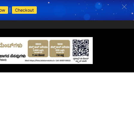
Now
|
Checkout