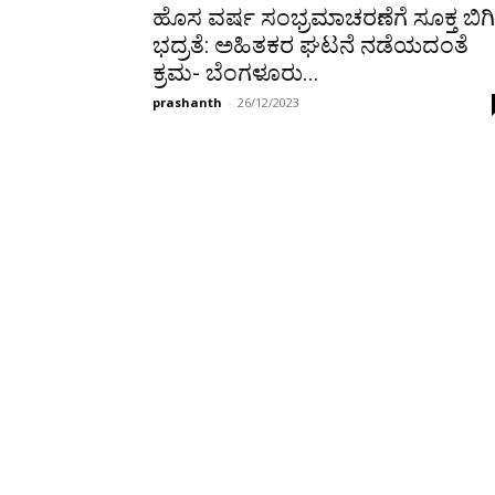
ಹೊಸ ವರ್ಷ ಸಂಭ್ರಮಾಚರಣೆಗೆ ಸೂಕ್ತ ಬಿಗಿ
ಭದ್ರತೆ: ಅಹಿತಕರ ಘಟನೆ ನಡೆಯದಂತೆ
ಕ್ರಮ- ಬೆಂಗಳೂರು...
prashanth
-
26/12/2023