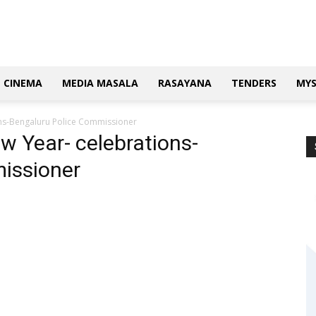
CINEMA
MEDIA MASALA
RASAYANA
TENDERS
MY
ions-Bengaluru Police Commissioner
ew Year- celebrations-
issioner