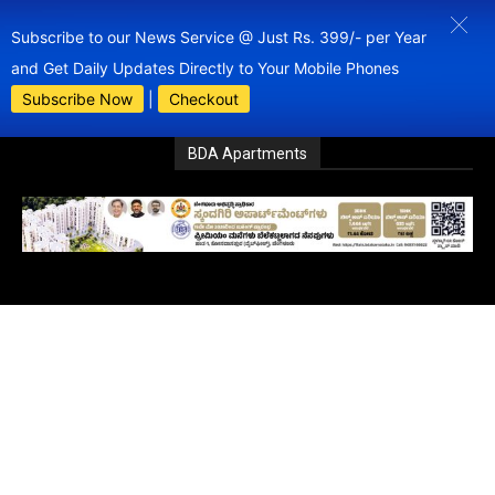
Subscribe to our News Service @ Just Rs. 399/- per Year
and Get Daily Updates Directly to Your Mobile Phones
Subscribe Now
|
Checkout
BDA Apartments