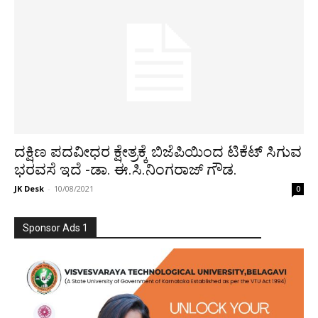
ದಕ್ಷಿಣ ಪದವೀಧರ ಕ್ಷೇತ್ರಕ್ಕೆ ಬಿಜೆಪಿಯಿಂದ ಟಿಕೆಟ್ ಸಿಗುವ
ಭರವಸೆ ಇದೆ -ಡಾ. ಈ.ಸಿ.ನಿಂಗರಾಜ್ ಗೌಡ.
JK Desk
-
10/08/2021
0
Sponsor Ads 1