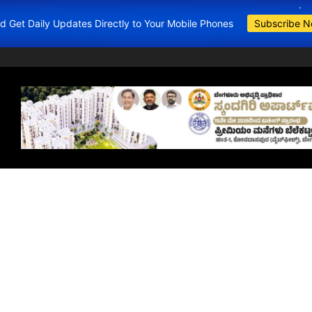
and Get Daily Updates Directly to Your Mobile Phones
Subscribe 
BDA Apartments