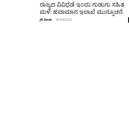
ರಾಜ್ಯದ ವಿವಿಧೆಡೆ ಇಂದು ಗುಡುಗು ಸಹಿತ
ಮಳೆ: ಹವಾಮಾನ ಇಲಾಖೆ ಮುನ್ಸೂಚನೆ
JK Desk
-
30/04/2023