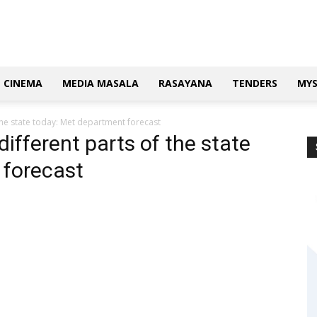
CINEMA
MEDIA MASALA
RASAYANA
TENDERS
MY
the state today: Met department forecast
ifferent parts of the state
 forecast