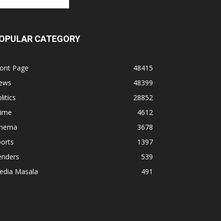
OPULAR CATEGORY
ront Page
48415
ews
48399
litics
28852
rime
4612
inema
3678
orts
1397
enders
539
edia Masala
491