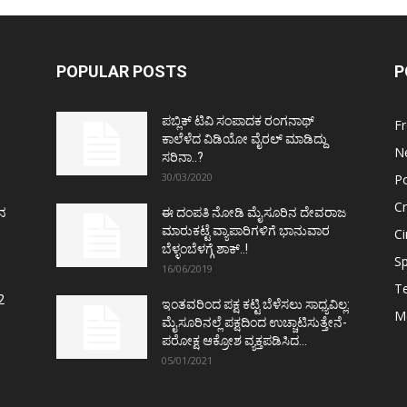
POPULAR POSTS
P
ಪಬ್ಲಿಕ್ ಟಿವಿ ಸಂಪಾದಕ ರಂಗನಾಥ್
F
ಕಾಲೆಳೆದ ವಿಡಿಯೋ ವೈರಲ್ ಮಾಡಿದ್ದು
N
ಸರಿನಾ..?
30/03/2020
Po
C
ತನ
ಈ ದಂಪತಿ ನೋಡಿ ಮೈಸೂರಿನ ದೇವರಾಜ
ಮಾರುಕಟ್ಟೆ ವ್ಯಾಪಾರಿಗಳಿಗೆ ಭಾನುವಾರ
C
ಬೆಳ್ಳಂಬೆಳಗ್ಗೆ ಶಾಕ್..!
Sp
16/06/2019
T
2
ಇಂತವರಿಂದ ಪಕ್ಷ ಕಟ್ಟಿ ಬೆಳೆಸಲು ಸಾಧ್ಯವಿಲ್ಲ:
M
ಮೈಸೂರಿನಲ್ಲೆ ಪಕ್ಷದಿಂದ ಉಚ್ಚಾಟಿಸುತ್ತೇನೆ-
ಪರೋಕ್ಷ ಆಕ್ರೋಶ ವ್ಯಕ್ತಪಡಿಸಿದ...
05/01/2021