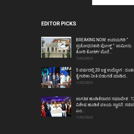
EDITOR PICKS
BREAKING NOW: ಉದಯಗಿರಿ “
ಪ್ರಚೋಧನಕಾರಿ ಪೋಸ್ಟ್‌ “: ಜಾಮೀನು
ಕೋರಿ ಕೋರ್ಟ್‌ ಮೊರೆ...
13/02/2025
5 ವರ್ಷದಲ್ಲಿ 20 ಲಕ್ಷ ಉದ್ಯೋಗ : ನೂ
ಕೈಗಾರಿಕಾ ನೀತಿ ಬಿಡುಗಡೆ ಮಾಡಿದ...
11/02/2025
ಜಾಗತಿಕ ಹೂಡಿಕೆದಾರರ ಸಮಾವೇಶ : 1
ವಿಶೇಷ ಹೂಡಿಕೆ ವಲಯ ಸ್ಥಾಪನೆ: ಸಚಿವ
ಎಂ...
11/02/2025