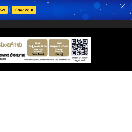
Now
|
Checkout