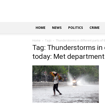
Updates
|
ಕನ್ನಡ
ನ್ಯೂಸ್
|
ಜಸ್ಟ್
HOME
NEWS
POLITICS
CRIME
ಕನ್ನಡ
Home
Tags
Thunderstorms in different parts of 
Tag: Thunderstorms in d
today: Met department