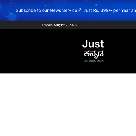
Subscribe to our News Service @ Just Rs. 399/- per Year 
Friday, August 7, 2026
Just
Kannada
–
Online
Kannada
News
|
Breaking
Kannada
News
|
Karnataka
News
|
Live