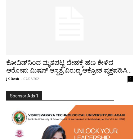
ಕೋವಿಡ್‌ನಿಂದ ಮೃತಪಟ್ಟ ದೇಹಕ್ಕೆ ಹಣ ಕೇಳಿದ
ಆರೋಪ: ಮಿಷನ್ ಆಸ್ಪತ್ರೆ ವಿರುದ್ಧ ಆಕ್ರೋಶ ವ್ಯಕ್ತಪಡಿಸಿ...
JK Desk
-
07/05/2021
0
Sponsor Ads 1