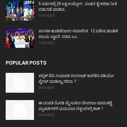
5 ವರ್ಷದಲ್ಲಿ 20 ಲಕ್ಷ ಉದ್ಯೋಗ : ನೂತನ ಕೈಗಾರಿಕಾ ನೀತಿ
ಬಿಡುಗಡೆ ಮಾಡಿದ...
11/02/2025
ಜಾಗತಿಕ ಹೂಡಿಕೆದಾರರ ಸಮಾವೇಶ : 12 ವಿಶೇಷ ಹೂಡಿಕೆ
ವಲಯ ಸ್ಥಾಪನೆ: ಸಚಿವ ಎಂ...
11/02/2025
POPULAR POSTS
ಪಬ್ಲಿಕ್ ಟಿವಿ ಸಂಪಾದಕ ರಂಗನಾಥ್ ಕಾಲೆಳೆದ ವಿಡಿಯೋ
ವೈರಲ್ ಮಾಡಿದ್ದು ಸರಿನಾ..?
30/03/2020
ಈ ದಂಪತಿ ನೋಡಿ ಮೈಸೂರಿನ ದೇವರಾಜ ಮಾರುಕಟ್ಟೆ
ವ್ಯಾಪಾರಿಗಳಿಗೆ ಭಾನುವಾರ ಬೆಳ್ಳಂಬೆಳಗ್ಗೆ ಶಾಕ್..!
16/06/2019