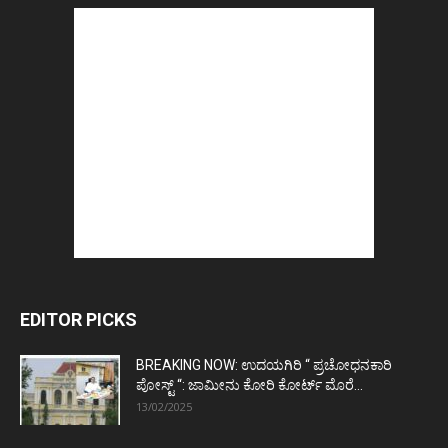
EDITOR PICKS
BREAKING NOW: ಉದಯಗಿರಿ “ ಪ್ರಚೋಧನಕಾರಿ
ಪೋಸ್ಟ್‌ “: ಜಾಮೀನು ಕೋರಿ ಕೋರ್ಟ್‌ ಮೊರೆ...
13/02/2025