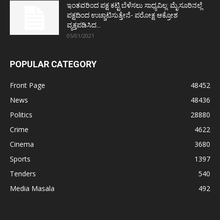
ಇಂತವರಿಂದ ಪಕ್ಷ ಕಟ್ಟಿ ಬೆಳೆಸಲು ಸಾಧ್ಯವಿಲ್ಲ: ಮೈಸೂರಿನಲ್ಲೆ
ಪಕ್ಷದಿಂದ ಉಚ್ಚಾಟಿಸುತ್ತೇನೆ- ಪರೋಕ್ಷ ಆಕ್ರೋಶ
ವ್ಯಕ್ತಪಡಿಸಿದ...
05/01/2021
POPULAR CATEGORY
Front Page
48452
News
48436
Politics
28880
Crime
4622
Cinema
3680
Sports
1397
Tenders
540
Media Masala
492