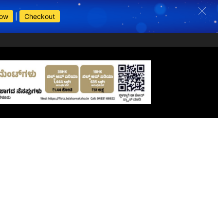
Now
|
Checkout