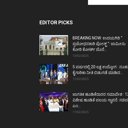
EDITOR PICKS
BREAKING NOW: ಉದಯಗಿರಿ “
ಪ್ರಚೋಧನಕಾರಿ ಪೋಸ್ಟ್‌ “: ಜಾಮೀನು
ಕೋರಿ ಕೋರ್ಟ್‌ ಮೊರೆ...
13/02/2025
5 ವರ್ಷದಲ್ಲಿ 20 ಲಕ್ಷ ಉದ್ಯೋಗ : ನೂ
ಕೈಗಾರಿಕಾ ನೀತಿ ಬಿಡುಗಡೆ ಮಾಡಿದ...
11/02/2025
ಜಾಗತಿಕ ಹೂಡಿಕೆದಾರರ ಸಮಾವೇಶ : 1
ವಿಶೇಷ ಹೂಡಿಕೆ ವಲಯ ಸ್ಥಾಪನೆ: ಸಚಿವ
ಎಂ...
11/02/2025