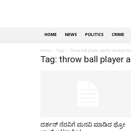
Updates
|
ಕನ್ನಡ
ನ್ಯೂಸ್
|
ಜಸ್ಟ್
HOME
NEWS
POLITICS
CRIME
ಕನ್ನಡ
Home
Tags
Throw ball player ask for darshan he
Tag: throw ball player 
ದರ್ಶನ್ ನೆರವಿಗೆ ಮನವಿ ಮಾಡಿದ ಥ್ರೋ