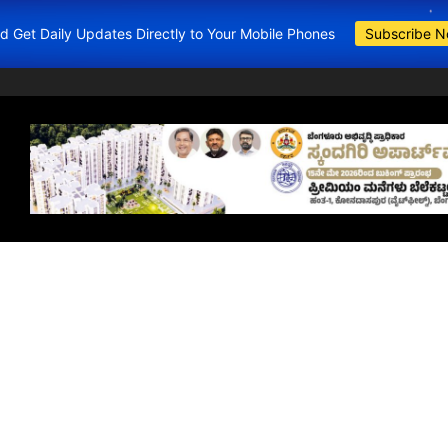
and Get Daily Updates Directly to Your Mobile Phones
Subscribe 
BDA Apartments