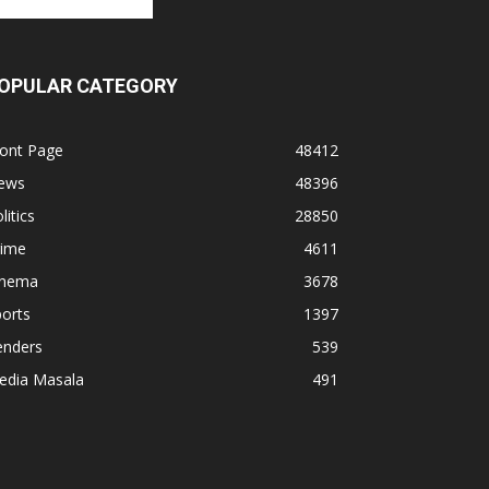
OPULAR CATEGORY
ront Page
48412
ews
48396
litics
28850
rime
4611
inema
3678
orts
1397
enders
539
edia Masala
491