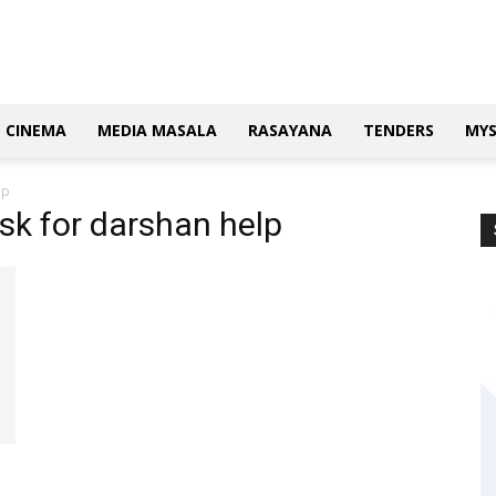
CINEMA
MEDIA MASALA
RASAYANA
TENDERS
MY
lp
ask for darshan help