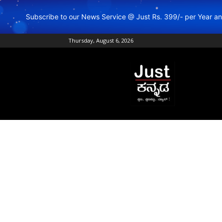
Subscribe to our News Service @ Just Rs. 399/- per Year 
Thursday, August 6, 2026
Just
Kannada
–
Online
Kannada
News
|
Breaking
Kannada
News
|
Karnataka
News
|
Live