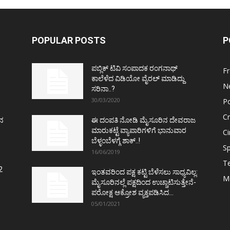
POPULAR POSTS
P
ಪಬ್ಲಿಕ್ ಟಿವಿ ಸಂಪಾದಕ ರಂಗನಾಥ್
F
ಕಾಲೆಳೆದ ವಿಡಿಯೋ ವೈರಲ್ ಮಾಡಿದ್ದು
N
ಸರಿನಾ..?
30/03/2020
Po
C
ತನ
ಈ ದಂಪತಿ ನೋಡಿ ಮೈಸೂರಿನ ದೇವರಾಜ
ಮಾರುಕಟ್ಟೆ ವ್ಯಾಪಾರಿಗಳಿಗೆ ಭಾನುವಾರ
C
ಬೆಳ್ಳಂಬೆಳಗ್ಗೆ ಶಾಕ್..!
Sp
16/06/2019
T
2
ಇಂತವರಿಂದ ಪಕ್ಷ ಕಟ್ಟಿ ಬೆಳೆಸಲು ಸಾಧ್ಯವಿಲ್ಲ:
M
ಮೈಸೂರಿನಲ್ಲೆ ಪಕ್ಷದಿಂದ ಉಚ್ಚಾಟಿಸುತ್ತೇನೆ-
ಪರೋಕ್ಷ ಆಕ್ರೋಶ ವ್ಯಕ್ತಪಡಿಸಿದ...
05/01/2021