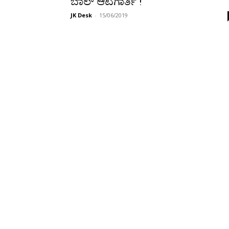
ಬಾಲ್ ಆಟಗಾರ್ತಿ !
JK Desk
-
15/06/2019