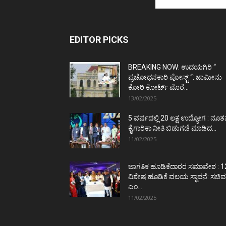
EDITOR PICKS
BREAKING NOW: ಉದಯಗಿರಿ “
ಪ್ರಚೋಧನಕಾರಿ ಪೋಸ್ಟ್‌ “: ಜಾಮೀನು
ಕೋರಿ ಕೋರ್ಟ್‌ ಮೊರೆ...
13/02/2025
5 ವರ್ಷದಲ್ಲಿ 20 ಲಕ್ಷ ಉದ್ಯೋಗ : ನೂ
ಕೈಗಾರಿಕಾ ನೀತಿ ಬಿಡುಗಡೆ ಮಾಡಿದ...
11/02/2025
ಜಾಗತಿಕ ಹೂಡಿಕೆದಾರರ ಸಮಾವೇಶ : 1
ವಿಶೇಷ ಹೂಡಿಕೆ ವಲಯ ಸ್ಥಾಪನೆ: ಸಚಿವ
ಎಂ...
11/02/2025