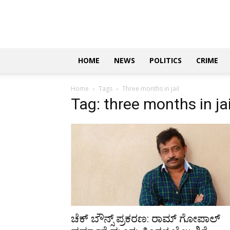
Updates
|
ಕನ್ನಡ
ನ್ಯೂಸ್
|
ಜಸ್ಟ್
HOME
NEWS
POLITICS
CRIME
ಕನ್ನಡ
Home
Tags
Three months in jail
Tag: three months in jai
ಚೆಕ್ ಬೌನ್ಸ್ ಪ್ರಕರಣ: ರಾಮ್ ಗೋಪಾಲ್