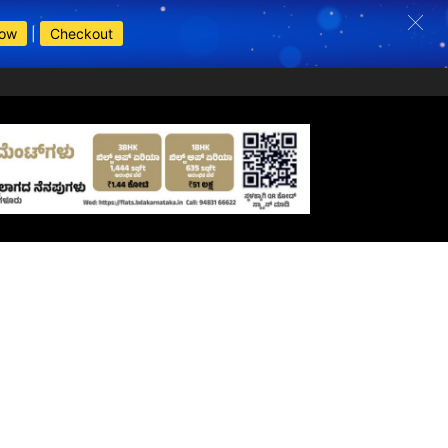
Now
|
Checkout