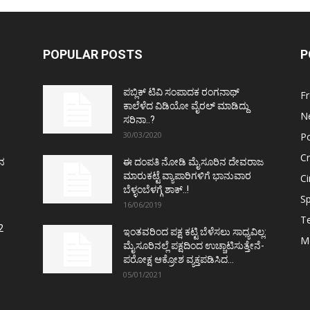
POPULAR POSTS
P
ಪಬ್ಲಿಕ್ ಟಿವಿ ಸಂಪಾದಕ ರಂಗನಾಥ್
F
ಕಾಲೆಳೆದ ವಿಡಿಯೋ ವೈರಲ್ ಮಾಡಿದ್ದು
N
ಸರಿನಾ..?
30/03/2020
Po
C
ತನ
ಈ ದಂಪತಿ ನೋಡಿ ಮೈಸೂರಿನ ದೇವರಾಜ
ಮಾರುಕಟ್ಟೆ ವ್ಯಾಪಾರಿಗಳಿಗೆ ಭಾನುವಾರ
C
ಬೆಳ್ಳಂಬೆಳಗ್ಗೆ ಶಾಕ್..!
Sp
16/06/2019
T
2
ಇಂತವರಿಂದ ಪಕ್ಷ ಕಟ್ಟಿ ಬೆಳೆಸಲು ಸಾಧ್ಯವಿಲ್ಲ:
M
ಮೈಸೂರಿನಲ್ಲೆ ಪಕ್ಷದಿಂದ ಉಚ್ಚಾಟಿಸುತ್ತೇನೆ-
ಪರೋಕ್ಷ ಆಕ್ರೋಶ ವ್ಯಕ್ತಪಡಿಸಿದ...
05/01/2021