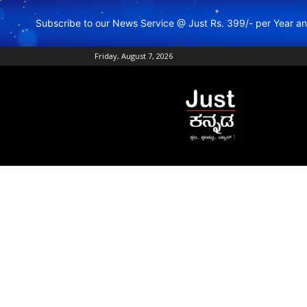
Subscribe to our News Service @ Just Rs. 399/- per Year 
Friday, August 7, 2026
Just
Kannada
–
Online
Kannada
News
|
Breaking
Kannada
News
|
Karnataka
News
|
Live