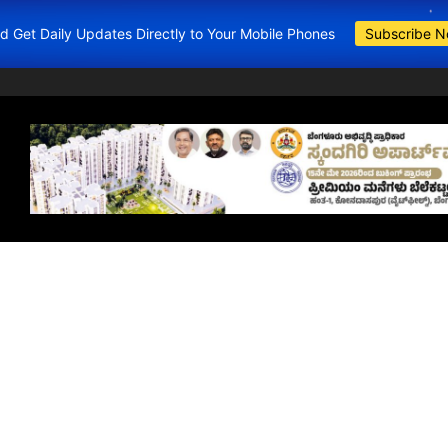
and Get Daily Updates Directly to Your Mobile Phones
Subscribe 
BDA Apartments