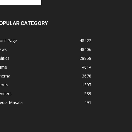
OPULAR CATEGORY
ront Page
48422
ews
48406
litics
28858
rime
4614
inema
3678
orts
1397
enders
539
edia Masala
491