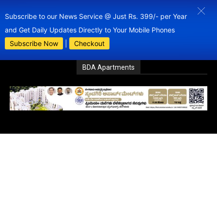
Subscribe to our News Service @ Just Rs. 399/- per Year
and Get Daily Updates Directly to Your Mobile Phones
Subscribe Now
|
Checkout
BDA Apartments