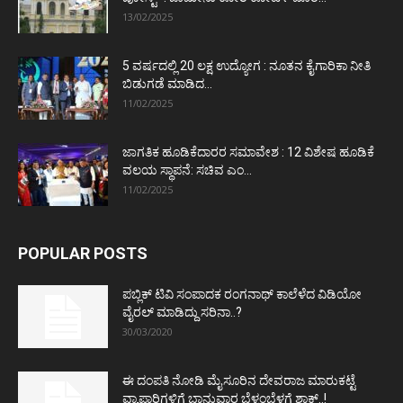
13/02/2025
5 ವರ್ಷದಲ್ಲಿ 20 ಲಕ್ಷ ಉದ್ಯೋಗ : ನೂತನ ಕೈಗಾರಿಕಾ ನೀತಿ
ಬಿಡುಗಡೆ ಮಾಡಿದ...
11/02/2025
ಜಾಗತಿಕ ಹೂಡಿಕೆದಾರರ ಸಮಾವೇಶ : 12 ವಿಶೇಷ ಹೂಡಿಕೆ
ವಲಯ ಸ್ಥಾಪನೆ: ಸಚಿವ ಎಂ...
11/02/2025
POPULAR POSTS
ಪಬ್ಲಿಕ್ ಟಿವಿ ಸಂಪಾದಕ ರಂಗನಾಥ್ ಕಾಲೆಳೆದ ವಿಡಿಯೋ
ವೈರಲ್ ಮಾಡಿದ್ದು ಸರಿನಾ..?
30/03/2020
ಈ ದಂಪತಿ ನೋಡಿ ಮೈಸೂರಿನ ದೇವರಾಜ ಮಾರುಕಟ್ಟೆ
ವ್ಯಾಪಾರಿಗಳಿಗೆ ಭಾನುವಾರ ಬೆಳ್ಳಂಬೆಳಗ್ಗೆ ಶಾಕ್..!