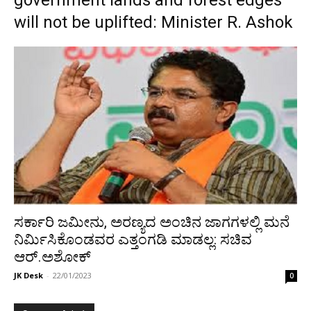
government lands and forest edges
will not be uplifted: Minister R. Ashok
ಸರ್ಕಾರಿ ಜಮೀನು, ಅರಣ್ಯದ ಅಂಚಿನ ಜಾಗಗಳಲ್ಲಿ ಮನೆ
ನಿರ್ಮಿಸಿಕೊಂಡವರ ಎತ್ತಂಗಡಿ ಮಾಡಲ್ಲ: ಸಚಿವ
ಆರ್.ಅಶೋಕ್
JK Desk
-
22/01/2023
0