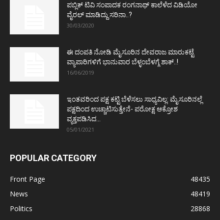
ಪಬ್ಲಿಕ್ ಟಿವಿ ಸಂಪಾದಕ ರಂಗನಾಥ್ ಕಾಲೆಳೆದ ವಿಡಿಯೋ
ವೈರಲ್ ಮಾಡಿದ್ದು ಸರಿನಾ..?
30/03/2020
ಈ ದಂಪತಿ ನೋಡಿ ಮೈಸೂರಿನ ದೇವರಾಜ ಮಾರುಕಟ್ಟೆ
ವ್ಯಾಪಾರಿಗಳಿಗೆ ಭಾನುವಾರ ಬೆಳ್ಳಂಬೆಳಗ್ಗೆ ಶಾಕ್..!
16/06/2019
ಇಂತವರಿಂದ ಪಕ್ಷ ಕಟ್ಟಿ ಬೆಳೆಸಲು ಸಾಧ್ಯವಿಲ್ಲ: ಮೈಸೂರಿನಲ್ಲೆ
ಪಕ್ಷದಿಂದ ಉಚ್ಚಾಟಿಸುತ್ತೇನೆ- ಪರೋಕ್ಷ ಆಕ್ರೋಶ
ವ್ಯಕ್ತಪಡಿಸಿದ...
05/01/2021
POPULAR CATEGORY
Front Page
48435
News
48419
Politics
28868