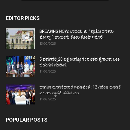
EDITOR PICKS
BREAKING NOW: ಉದಯಗಿರಿ “ ಪ್ರಚೋಧನಕಾರಿ
ಪೋಸ್ಟ್‌ “: ಜಾಮೀನು ಕೋರಿ ಕೋರ್ಟ್‌ ಮೊರೆ...
13/02/2025
5 ವರ್ಷದಲ್ಲಿ 20 ಲಕ್ಷ ಉದ್ಯೋಗ : ನೂತನ ಕೈಗಾರಿಕಾ ನೀತಿ
ಬಿಡುಗಡೆ ಮಾಡಿದ...
11/02/2025
ಜಾಗತಿಕ ಹೂಡಿಕೆದಾರರ ಸಮಾವೇಶ : 12 ವಿಶೇಷ ಹೂಡಿಕೆ
ವಲಯ ಸ್ಥಾಪನೆ: ಸಚಿವ ಎಂ...
11/02/2025
POPULAR POSTS