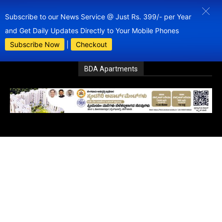
Subscribe to our News Service @ Just Rs. 399/- per Year
and Get Daily Updates Directly to Your Mobile Phones
Subscribe Now
|
Checkout
BDA Apartments