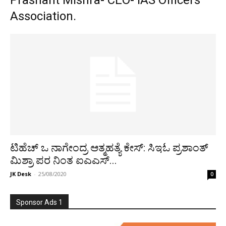
Prashant Mishra- CEO- IAS Officers
Association.
ಟಿಹೆಚ್ ಒ ನಾಗೇಂದ್ರ ಆತ್ಮಹತ್ಯೆ ಕೇಸ್: ಸಿಇಓ ಪ್ರಶಾಂತ್
ಮಿಶ್ರಾ ಪರ ನಿಂತ ಐಎಎಸ್...
JK Desk
-
25/08/2020
0
Sponsor Ads 1