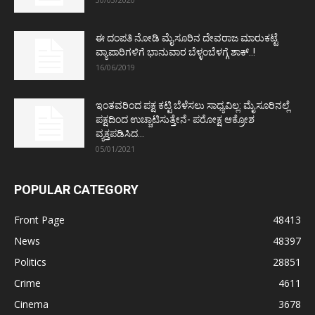
ಈ ದಂಪತಿ ನೋಡಿ ಮೈಸೂರಿನ ದೇವರಾಜ ಮಾರುಕಟ್ಟೆ
ವ್ಯಾಪಾರಿಗಳಿಗೆ ಭಾನುವಾರ ಬೆಳ್ಳಂಬೆಳಗ್ಗೆ ಶಾಕ್..!
16/06/2019
ಇಂತವರಿಂದ ಪಕ್ಷ ಕಟ್ಟಿ ಬೆಳೆಸಲು ಸಾಧ್ಯವಿಲ್ಲ: ಮೈಸೂರಿನಲ್ಲೆ
ಪಕ್ಷದಿಂದ ಉಚ್ಚಾಟಿಸುತ್ತೇನೆ- ಪರೋಕ್ಷ ಆಕ್ರೋಶ
ವ್ಯಕ್ತಪಡಿಸಿದ...
05/01/2021
POPULAR CATEGORY
Front Page
48413
News
48397
Politics
28851
Crime
4611
Cinema
3678