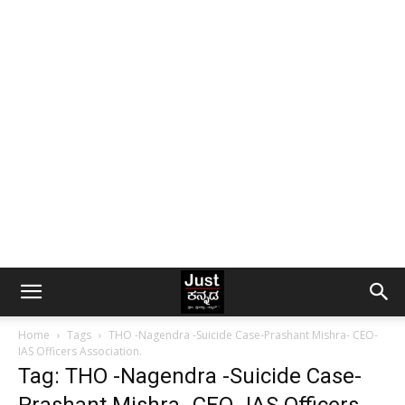
Home
Tags
THO -Nagendra -Suicide Case-Prashant Mishra- CEO-
IAS Officers Association.
Tag: THO -Nagendra -Suicide Case-