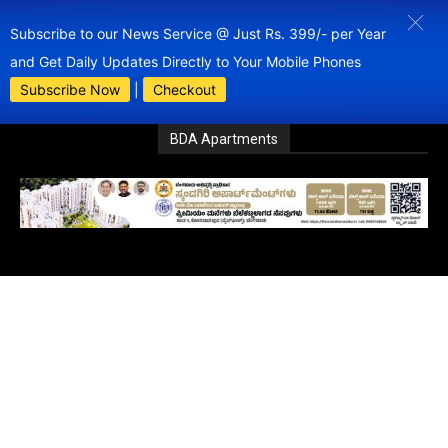
Subscribe to our News Service @ Just Rs. 399/- per Year
and Get Daily Updates Directly to Your Mobile Phones
Subscribe Now
|
Checkout
BDA Apartments