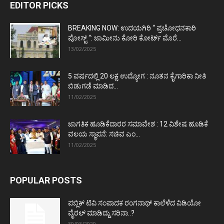
EDITOR PICKS
BREAKING NOW: ಉದಯಗಿರಿ “ ಪ್ರಚೋಧನಕಾರಿ
ಪೋಸ್ಟ್‌ “: ಜಾಮೀನು ಕೋರಿ ಕೋರ್ಟ್‌ ಮೊರೆ...
13/02/2025
5 ವರ್ಷದಲ್ಲಿ 20 ಲಕ್ಷ ಉದ್ಯೋಗ : ನೂತನ ಕೈಗಾರಿಕಾ ನೀತಿ
ಬಿಡುಗಡೆ ಮಾಡಿದ...
11/02/2025
ಜಾಗತಿಕ ಹೂಡಿಕೆದಾರರ ಸಮಾವೇಶ : 12 ವಿಶೇಷ ಹೂಡಿಕೆ
ವಲಯ ಸ್ಥಾಪನೆ: ಸಚಿವ ಎಂ...
11/02/2025
POPULAR POSTS
ಪಬ್ಲಿಕ್ ಟಿವಿ ಸಂಪಾದಕ ರಂಗನಾಥ್ ಕಾಲೆಳೆದ ವಿಡಿಯೋ
ವೈರಲ್ ಮಾಡಿದ್ದು ಸರಿನಾ..?
30/03/2020