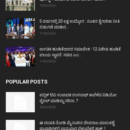
13/02/2025
5 ವರ್ಷದಲ್ಲಿ 20 ಲಕ್ಷ ಉದ್ಯೋಗ : ನೂತನ ಕೈಗಾರಿಕಾ ನೀತಿ
ಬಿಡುಗಡೆ ಮಾಡಿದ...
11/02/2025
ಜಾಗತಿಕ ಹೂಡಿಕೆದಾರರ ಸಮಾವೇಶ : 12 ವಿಶೇಷ ಹೂಡಿಕೆ
ವಲಯ ಸ್ಥಾಪನೆ: ಸಚಿವ ಎಂ...
11/02/2025
POPULAR POSTS
ಪಬ್ಲಿಕ್ ಟಿವಿ ಸಂಪಾದಕ ರಂಗನಾಥ್ ಕಾಲೆಳೆದ ವಿಡಿಯೋ
ವೈರಲ್ ಮಾಡಿದ್ದು ಸರಿನಾ..?
30/03/2020
ಈ ದಂಪತಿ ನೋಡಿ ಮೈಸೂರಿನ ದೇವರಾಜ ಮಾರುಕಟ್ಟೆ
ವ್ಯಾಪಾರಿಗಳಿಗೆ ಭಾನುವಾರ ಬೆಳ್ಳಂಬೆಳಗ್ಗೆ ಶಾಕ್..!