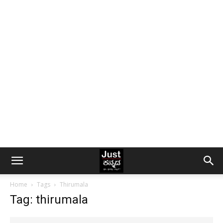
Home
Tags
Thirumala
Tag: thirumala