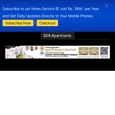
Subscribe to our News Service @ Just Rs. 399/- per Year
and Get Daily Updates Directly to Your Mobile Phones
Subscribe Now
|
Checkout
BDA Apartments