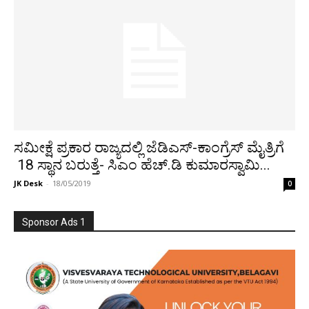
ಸಮೀಕ್ಷೆ ಪ್ರಕಾರ ರಾಜ್ಯದಲ್ಲಿ ಜೆಡಿಎಸ್-ಕಾಂಗ್ರೆಸ್ ಮೈತ್ರಿಗೆ
18 ಸ್ಥಾನ ಬರುತ್ತೆ- ಸಿಎಂ ಹೆಚ್.ಡಿ ಕುಮಾರಸ್ವಾಮಿ...
JK Desk
-
18/05/2019
0
Sponsor Ads 1