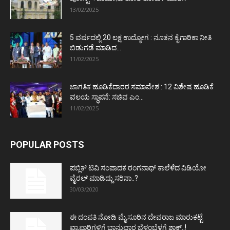
13/02/2025
5 ವರ್ಷದಲ್ಲಿ 20 ಲಕ್ಷ ಉದ್ಯೋಗ : ನೂತನ ಕೈಗಾರಿಕಾ ನೀತಿ
ಬಿಡುಗಡೆ ಮಾಡಿದ...
11/02/2025
ಜಾಗತಿಕ ಹೂಡಿಕೆದಾರರ ಸಮಾವೇಶ : 12 ವಿಶೇಷ ಹೂಡಿಕೆ
ವಲಯ ಸ್ಥಾಪನೆ: ಸಚಿವ ಎಂ...
11/02/2025
POPULAR POSTS
ಪಬ್ಲಿಕ್ ಟಿವಿ ಸಂಪಾದಕ ರಂಗನಾಥ್ ಕಾಲೆಳೆದ ವಿಡಿಯೋ
ವೈರಲ್ ಮಾಡಿದ್ದು ಸರಿನಾ..?
30/03/2020
ಈ ದಂಪತಿ ನೋಡಿ ಮೈಸೂರಿನ ದೇವರಾಜ ಮಾರುಕಟ್ಟೆ
ವ್ಯಾಪಾರಿಗಳಿಗೆ ಭಾನುವಾರ ಬೆಳ್ಳಂಬೆಳಗ್ಗೆ ಶಾಕ್..!