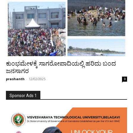
ಕುಂಭಮೇಳಕ್ಕೆ ಸಾಗರೋಪಾದಿಯಲ್ಲಿ ಹರಿದು ಬಂದ
ಜನಸಾಗರ
prashanth
-
12/02/2025
0
Sponsor Ads 1