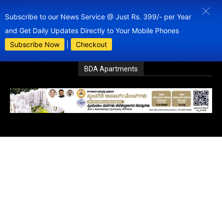
Subscribe to our News Service @ Just Rs. 399/- per Year
and Get Daily Updates Directly to Your Mobile Phones
Subscribe Now
|
Checkout
BDA Apartments