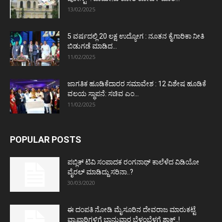
13/02/2025
5 ವರ್ಷದಲ್ಲಿ 20 ಲಕ್ಷ ಉದ್ಯೋಗ : ನೂತನ ಕೈಗಾರಿಕಾ ನೀತಿ
ಬಿಡುಗಡೆ ಮಾಡಿದ...
11/02/2025
ಜಾಗತಿಕ ಹೂಡಿಕೆದಾರರ ಸಮಾವೇಶ : 12 ವಿಶೇಷ ಹೂಡಿಕೆ
ವಲಯ ಸ್ಥಾಪನೆ: ಸಚಿವ ಎಂ...
11/02/2025
POPULAR POSTS
ಪಬ್ಲಿಕ್ ಟಿವಿ ಸಂಪಾದಕ ರಂಗನಾಥ್ ಕಾಲೆಳೆದ ವಿಡಿಯೋ
ವೈರಲ್ ಮಾಡಿದ್ದು ಸರಿನಾ..?
30/03/2020
ಈ ದಂಪತಿ ನೋಡಿ ಮೈಸೂರಿನ ದೇವರಾಜ ಮಾರುಕಟ್ಟೆ
ವ್ಯಾಪಾರಿಗಳಿಗೆ ಭಾನುವಾರ ಬೆಳ್ಳಂಬೆಳಗ್ಗೆ ಶಾಕ್..!