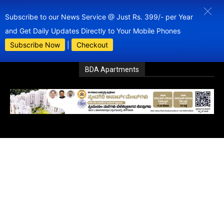
Subscribe to our News Service @ Just Rs. 399/- per Year
and Get Daily Updates Directly to Your Mobile Phones
Subscribe Now
|
Checkout
BDA Apartments