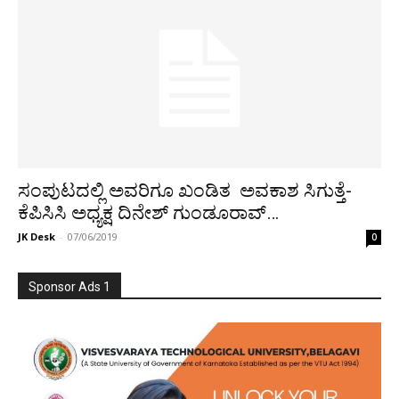
ಸಂಪುಟದಲ್ಲಿ ಅವರಿಗೂ ಖಂಡಿತ ಅವಕಾಶ ಸಿಗುತ್ತೆ-
ಕೆಪಿಸಿಸಿ ಅಧ್ಯಕ್ಷ ದಿನೇಶ್ ಗುಂಡೂರಾವ್…
JK Desk
-
07/06/2019
0
Sponsor Ads 1