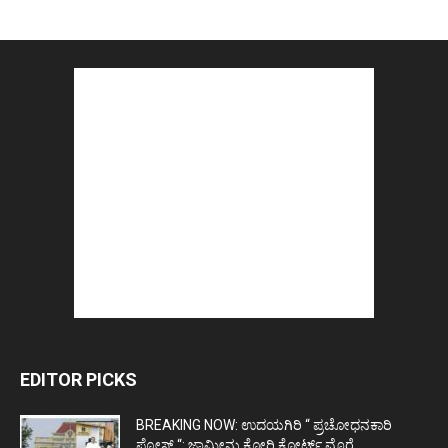
EDITOR PICKS
BREAKING NOW: ಉದಯಗಿರಿ “ ಪ್ರಚೋಧನಕಾರಿ
ಪೋಸ್ಟ್‌ “: ಜಾಮೀನು ಕೋರಿ ಕೋರ್ಟ್‌ ಮೊರೆ...