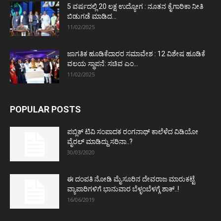
5 ವರ್ಷದಲ್ಲಿ 20 ಲಕ್ಷ ಉದ್ಯೋಗ : ನೂತನ ಕೈಗಾರಿಕಾ ನೀತಿ
ಬಿಡುಗಡೆ ಮಾಡಿದ...
11/02/2025
ಜಾಗತಿಕ ಹೂಡಿಕೆದಾರರ ಸಮಾವೇಶ : 12 ವಿಶೇಷ ಹೂಡಿಕೆ
ವಲಯ ಸ್ಥಾಪನೆ: ಸಚಿವ ಎಂ...
11/02/2025
POPULAR POSTS
ಪಬ್ಲಿಕ್ ಟಿವಿ ಸಂಪಾದಕ ರಂಗನಾಥ್ ಕಾಲೆಳೆದ ವಿಡಿಯೋ
ವೈರಲ್ ಮಾಡಿದ್ದು ಸರಿನಾ..?
30/03/2020
ಈ ದಂಪತಿ ನೋಡಿ ಮೈಸೂರಿನ ದೇವರಾಜ ಮಾರುಕಟ್ಟೆ
ವ್ಯಾಪಾರಿಗಳಿಗೆ ಭಾನುವಾರ ಬೆಳ್ಳಂಬೆಳಗ್ಗೆ ಶಾಕ್..!
16/06/2019