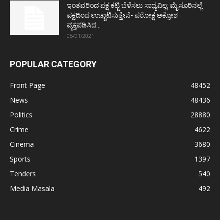
ಇಂತವರಿಂದ ಪಕ್ಷ ಕಟ್ಟಿ ಬೆಳೆಸಲು ಸಾಧ್ಯವಿಲ್ಲ: ಮೈಸೂರಿನಲ್ಲೆ
ಪಕ್ಷದಿಂದ ಉಚ್ಚಾಟಿಸುತ್ತೇನೆ- ಪರೋಕ್ಷ ಆಕ್ರೋಶ
ವ್ಯಕ್ತಪಡಿಸಿದ...
05/01/2021
POPULAR CATEGORY
Front Page
48452
News
48436
Politics
28880
Crime
4622
Cinema
3680
Sports
1397
Tenders
540
Media Masala
492