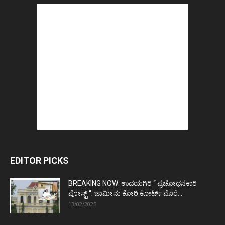
EDITOR PICKS
BREAKING NOW: ಉದಯಗಿರಿ “ ಪ್ರಚೋಧನಕಾರಿ
ಪೋಸ್ಟ್‌ “: ಜಾಮೀನು ಕೋರಿ ಕೋರ್ಟ್‌ ಮೊರೆ...
13/02/2025