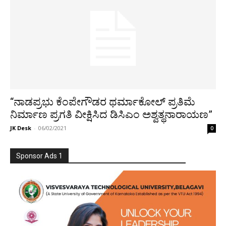
“ನಾಡಪ್ರಭು ಕೆಂಪೇಗೌಡರ ಥರ್ಮಾಕೋಲ್ ಪ್ರತಿಮೆ
ನಿರ್ಮಾಣ ಪ್ರಗತಿ ವೀಕ್ಷಿಸಿದ ಡಿಸಿಎಂ ಅಶ್ವತ್ಥನಾರಾಯಣ”
JK Desk
-
06/02/2021
0
Sponsor Ads 1