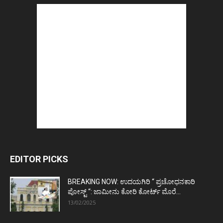
EDITOR PICKS
BREAKING NOW: ಉದಯಗಿರಿ “ ಪ್ರಚೋಧನಕಾರಿ
ಪೋಸ್ಟ್‌ “: ಜಾಮೀನು ಕೋರಿ ಕೋರ್ಟ್‌ ಮೊರೆ...
13/02/2025