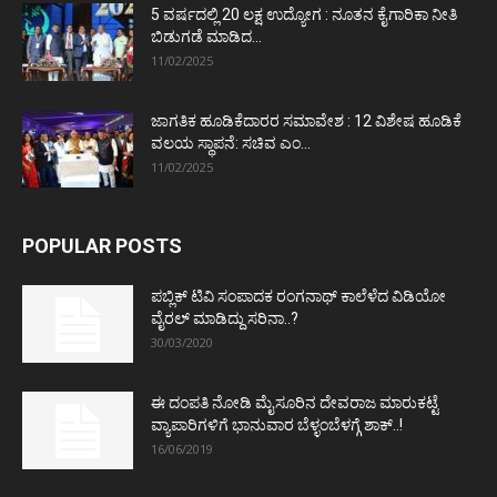
5 ವರ್ಷದಲ್ಲಿ 20 ಲಕ್ಷ ಉದ್ಯೋಗ : ನೂತನ ಕೈಗಾರಿಕಾ ನೀತಿ
ಬಿಡುಗಡೆ ಮಾಡಿದ...
11/02/2025
ಜಾಗತಿಕ ಹೂಡಿಕೆದಾರರ ಸಮಾವೇಶ : 12 ವಿಶೇಷ ಹೂಡಿಕೆ
ವಲಯ ಸ್ಥಾಪನೆ: ಸಚಿವ ಎಂ...
11/02/2025
POPULAR POSTS
ಪಬ್ಲಿಕ್ ಟಿವಿ ಸಂಪಾದಕ ರಂಗನಾಥ್ ಕಾಲೆಳೆದ ವಿಡಿಯೋ
ವೈರಲ್ ಮಾಡಿದ್ದು ಸರಿನಾ..?
30/03/2020
ಈ ದಂಪತಿ ನೋಡಿ ಮೈಸೂರಿನ ದೇವರಾಜ ಮಾರುಕಟ್ಟೆ
ವ್ಯಾಪಾರಿಗಳಿಗೆ ಭಾನುವಾರ ಬೆಳ್ಳಂಬೆಳಗ್ಗೆ ಶಾಕ್..!
16/06/2019