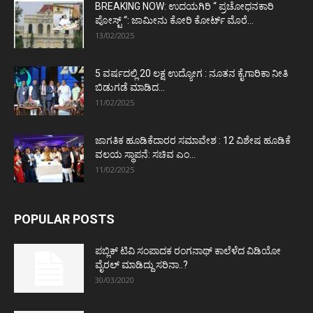
BREAKING NOW: ಉದಯಗಿರಿ “ ಪ್ರಚೋಧನಕಾರಿ
ಪೋಸ್ಟ್‌ “: ಜಾಮೀನು ಕೋರಿ ಕೋರ್ಟ್‌ ಮೊರೆ...
13/02/2025
5 ವರ್ಷದಲ್ಲಿ 20 ಲಕ್ಷ ಉದ್ಯೋಗ : ನೂತನ ಕೈಗಾರಿಕಾ ನೀತಿ
ಬಿಡುಗಡೆ ಮಾಡಿದ...
11/02/2025
ಜಾಗತಿಕ ಹೂಡಿಕೆದಾರರ ಸಮಾವೇಶ : 12 ವಿಶೇಷ ಹೂಡಿಕೆ
ವಲಯ ಸ್ಥಾಪನೆ: ಸಚಿವ ಎಂ...
11/02/2025
POPULAR POSTS
ಪಬ್ಲಿಕ್ ಟಿವಿ ಸಂಪಾದಕ ರಂಗನಾಥ್ ಕಾಲೆಳೆದ ವಿಡಿಯೋ
ವೈರಲ್ ಮಾಡಿದ್ದು ಸರಿನಾ..?
30/03/2020