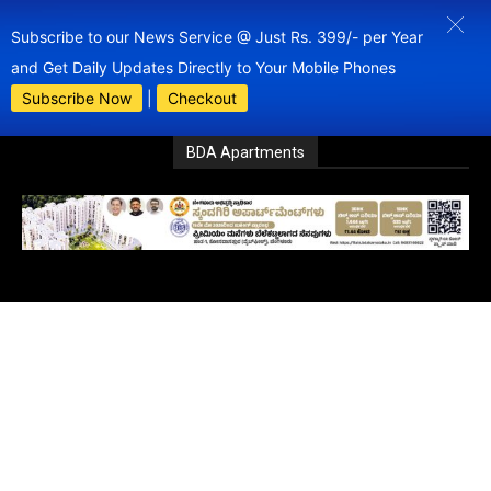
Subscribe to our News Service @ Just Rs. 399/- per Year
and Get Daily Updates Directly to Your Mobile Phones
Subscribe Now
|
Checkout
BDA Apartments