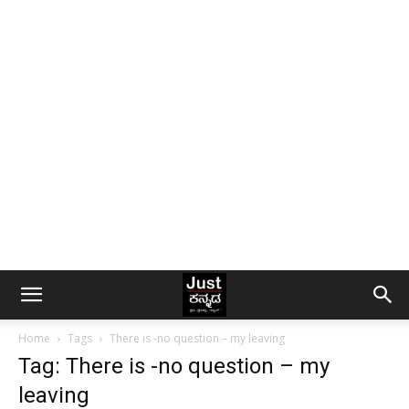
Home
Tags
There is -no question – my leaving
Tag: There is -no question – my
leaving