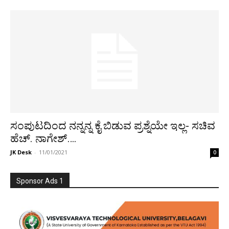
ಸಂಪುಟದಿಂದ ನನ್ನನ್ನ ಕೈ ಬಿಡುವ ಪ್ರಶ್ನೆಯೇ ಇಲ್ಲ- ಸಚಿವ
ಹೆಚ್. ನಾಗೇಶ್….
JK Desk
-
11/01/2021
0
Sponsor Ads 1