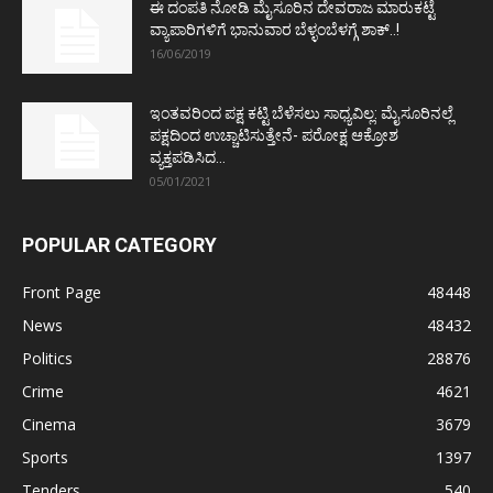
ಈ ದಂಪತಿ ನೋಡಿ ಮೈಸೂರಿನ ದೇವರಾಜ ಮಾರುಕಟ್ಟೆ
ವ್ಯಾಪಾರಿಗಳಿಗೆ ಭಾನುವಾರ ಬೆಳ್ಳಂಬೆಳಗ್ಗೆ ಶಾಕ್..!
16/06/2019
ಇಂತವರಿಂದ ಪಕ್ಷ ಕಟ್ಟಿ ಬೆಳೆಸಲು ಸಾಧ್ಯವಿಲ್ಲ: ಮೈಸೂರಿನಲ್ಲೆ
ಪಕ್ಷದಿಂದ ಉಚ್ಚಾಟಿಸುತ್ತೇನೆ- ಪರೋಕ್ಷ ಆಕ್ರೋಶ
ವ್ಯಕ್ತಪಡಿಸಿದ...
05/01/2021
POPULAR CATEGORY
Front Page
48448
News
48432
Politics
28876
Crime
4621
Cinema
3679
Sports
1397
Tenders
540