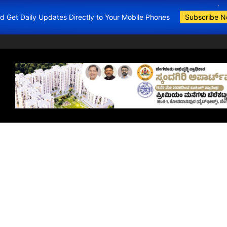
and Get Daily Updates Directly to Your Mobile Phones
Subscribe 
BDA Apartments