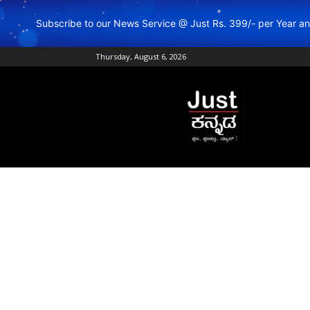
Subscribe to our News Service @ Just Rs. 399/- per Year 
Thursday, August 6, 2026
Just
Kannada
–
Online
Kannada
News
|
Breaking
Kannada
News
|
Karnataka
News
|
Live