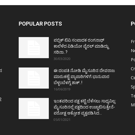
POPULAR POSTS
P
ಪಬ್ಲಿಕ್ ಟಿವಿ ಸಂಪಾದಕ ರಂಗನಾಥ್
F
ಕಾಲೆಳೆದ ವಿಡಿಯೋ ವೈರಲ್ ಮಾಡಿದ್ದು
N
ಸರಿನಾ..?
30/03/2020
Po
C
ತನ
ಈ ದಂಪತಿ ನೋಡಿ ಮೈಸೂರಿನ ದೇವರಾಜ
ಮಾರುಕಟ್ಟೆ ವ್ಯಾಪಾರಿಗಳಿಗೆ ಭಾನುವಾರ
C
ಬೆಳ್ಳಂಬೆಳಗ್ಗೆ ಶಾಕ್..!
Sp
16/06/2019
T
2
ಇಂತವರಿಂದ ಪಕ್ಷ ಕಟ್ಟಿ ಬೆಳೆಸಲು ಸಾಧ್ಯವಿಲ್ಲ:
M
ಮೈಸೂರಿನಲ್ಲೆ ಪಕ್ಷದಿಂದ ಉಚ್ಚಾಟಿಸುತ್ತೇನೆ-
ಪರೋಕ್ಷ ಆಕ್ರೋಶ ವ್ಯಕ್ತಪಡಿಸಿದ...
05/01/2021