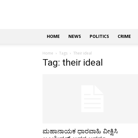
Updates
|
ಕನ್ನಡ
ನ್ಯೂಸ್
|
ಜಸ್ಟ್
HOME
NEWS
POLITICS
CRIME
ಕನ್ನಡ
Home
Tags
Their ideal
Tag: their ideal
ಮಹಾನಾಯಕ ಧಾರವಾಹಿ ವೀಕ್ಷಿಸಿ