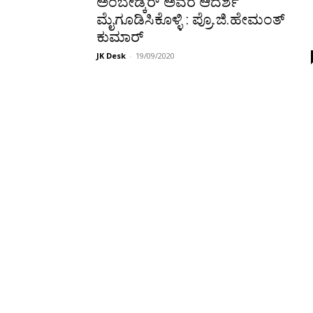
ಅಂಬೇಡ್ಕರ್ ಅವರ ಆದರ್ಶ
ಮೈಗೂಡಿಸಿಕೊಳ್ಳಿ : ಪ್ರೊ.ಜಿ.ಹೇಮಂತ್
ಕುಮಾರ್
JK Desk
-
19/09/2020