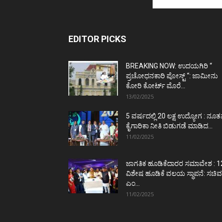
EDITOR PICKS
BREAKING NOW: ಉದಯಗಿರಿ “
ಪ್ರಚೋಧನಕಾರಿ ಪೋಸ್ಟ್‌ “: ಜಾಮೀನು
ಕೋರಿ ಕೋರ್ಟ್‌ ಮೊರೆ...
13/02/2025
5 ವರ್ಷದಲ್ಲಿ 20 ಲಕ್ಷ ಉದ್ಯೋಗ : ನೂ
ಕೈಗಾರಿಕಾ ನೀತಿ ಬಿಡುಗಡೆ ಮಾಡಿದ...
11/02/2025
ಜಾಗತಿಕ ಹೂಡಿಕೆದಾರರ ಸಮಾವೇಶ : 1
ವಿಶೇಷ ಹೂಡಿಕೆ ವಲಯ ಸ್ಥಾಪನೆ: ಸಚಿವ
ಎಂ...
11/02/2025