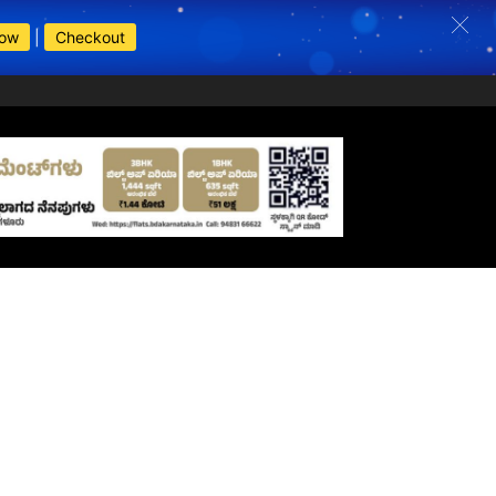
Now
|
Checkout