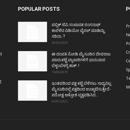
POPULAR POSTS
P
ಪಬ್ಲಿಕ್ ಟಿವಿ ಸಂಪಾದಕ ರಂಗನಾಥ್
F
ಕಾಲೆಳೆದ ವಿಡಿಯೋ ವೈರಲ್ ಮಾಡಿದ್ದು
N
ಸರಿನಾ..?
30/03/2020
Po
C
ತನ
ಈ ದಂಪತಿ ನೋಡಿ ಮೈಸೂರಿನ ದೇವರಾಜ
ಮಾರುಕಟ್ಟೆ ವ್ಯಾಪಾರಿಗಳಿಗೆ ಭಾನುವಾರ
C
ಬೆಳ್ಳಂಬೆಳಗ್ಗೆ ಶಾಕ್..!
Sp
16/06/2019
T
2
ಇಂತವರಿಂದ ಪಕ್ಷ ಕಟ್ಟಿ ಬೆಳೆಸಲು ಸಾಧ್ಯವಿಲ್ಲ:
M
ಮೈಸೂರಿನಲ್ಲೆ ಪಕ್ಷದಿಂದ ಉಚ್ಚಾಟಿಸುತ್ತೇನೆ-
ಪರೋಕ್ಷ ಆಕ್ರೋಶ ವ್ಯಕ್ತಪಡಿಸಿದ...
05/01/2021