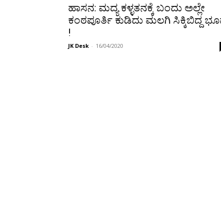
ಹಾಸನ: ಮದ್ಯ ಕಳ್ಳತನಕ್ಕೆ ಬಂದು ಅಲ್ಲೇ
ಕಂಠಪೂರ್ತಿ ಕುಡಿದು ಮಲಗಿ ಸಿಕ್ಕಿಬಿದ್ದ ಭ
!
JK Desk
-
16/04/2020