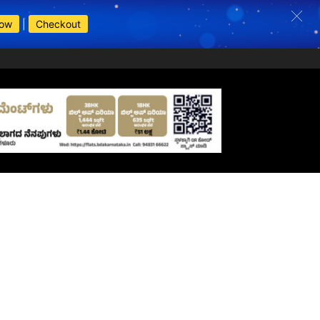
Now
|
Checkout