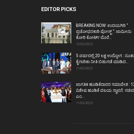
EDITOR PICKS
BREAKING NOW: ಉದಯಗಿರಿ “
ಪ್ರಚೋಧನಕಾರಿ ಪೋಸ್ಟ್‌ “: ಜಾಮೀನು
ಕೋರಿ ಕೋರ್ಟ್‌ ಮೊರೆ...
13/02/2025
5 ವರ್ಷದಲ್ಲಿ 20 ಲಕ್ಷ ಉದ್ಯೋಗ : ನೂ
ಕೈಗಾರಿಕಾ ನೀತಿ ಬಿಡುಗಡೆ ಮಾಡಿದ...
11/02/2025
ಜಾಗತಿಕ ಹೂಡಿಕೆದಾರರ ಸಮಾವೇಶ : 1
ವಿಶೇಷ ಹೂಡಿಕೆ ವಲಯ ಸ್ಥಾಪನೆ: ಸಚಿವ
ಎಂ...
11/02/2025