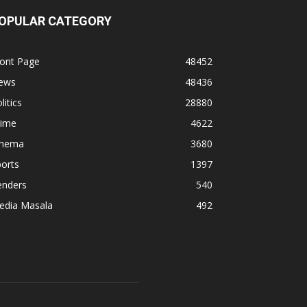
OPULAR CATEGORY
ront Page
48452
ews
48436
litics
28880
rime
4622
inema
3680
orts
1397
enders
540
edia Masala
492