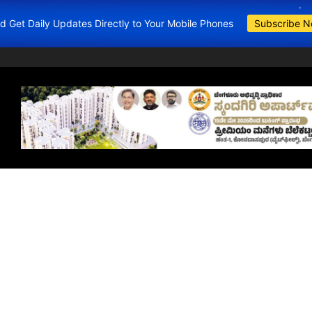
and Get Daily Updates Directly to Your Mobile Phones
Subscribe 
BDA Apartments