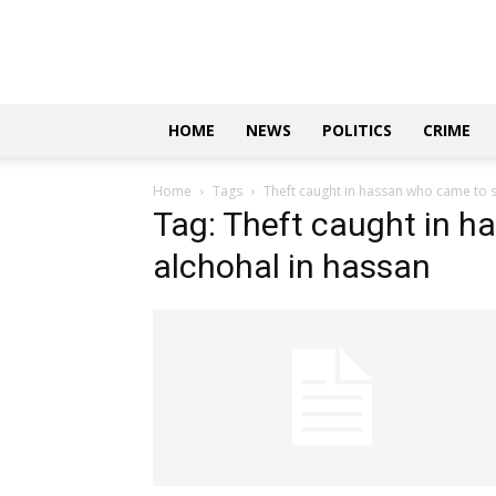
Updates
|
ಕನ್ನಡ
ನ್ಯೂಸ್
|
ಜಸ್ಟ್
HOME
NEWS
POLITICS
CRIME
ಕನ್ನಡ
Home
Tags
Theft caught in hassan who came to s
Tag: Theft caught in h
alchohal in hassan