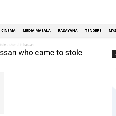
CINEMA
MEDIA MASALA
RASAYANA
TENDERS
MY
tole alchohal in hassan
assan who came to stole