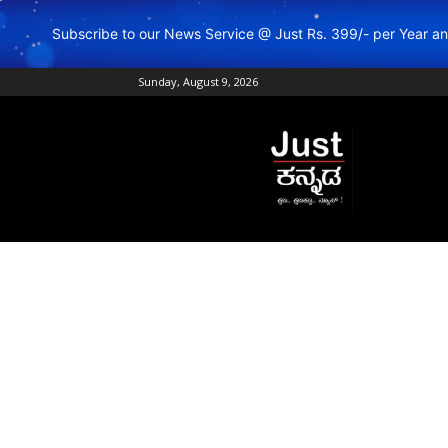
Subscribe to our News Service @ Just Rs. 399/- per Year 
Sunday, August 9, 2026
Just
Kannada
–
Online
Kannada
News
|
Breaking
Kannada
News
|
Karnataka
News
|
Live