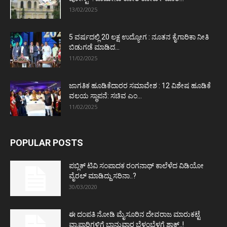
13/02/2025
5 ವರ್ಷದಲ್ಲಿ 20 ಲಕ್ಷ ಉದ್ಯೋಗ : ನೂತನ ಕೈಗಾರಿಕಾ ನೀತಿ
ಬಿಡುಗಡೆ ಮಾಡಿದ...
11/02/2025
ಜಾಗತಿಕ ಹೂಡಿಕೆದಾರರ ಸಮಾವೇಶ : 12 ವಿಶೇಷ ಹೂಡಿಕೆ
ವಲಯ ಸ್ಥಾಪನೆ: ಸಚಿವ ಎಂ...
11/02/2025
POPULAR POSTS
ಪಬ್ಲಿಕ್ ಟಿವಿ ಸಂಪಾದಕ ರಂಗನಾಥ್ ಕಾಲೆಳೆದ ವಿಡಿಯೋ
ವೈರಲ್ ಮಾಡಿದ್ದು ಸರಿನಾ..?
30/03/2020
ಈ ದಂಪತಿ ನೋಡಿ ಮೈಸೂರಿನ ದೇವರಾಜ ಮಾರುಕಟ್ಟೆ
ವ್ಯಾಪಾರಿಗಳಿಗೆ ಭಾನುವಾರ ಬೆಳ್ಳಂಬೆಳಗ್ಗೆ ಶಾಕ್..!