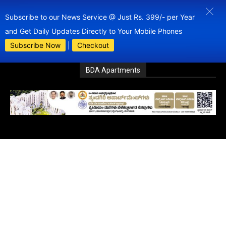
Subscribe to our News Service @ Just Rs. 399/- per Year
and Get Daily Updates Directly to Your Mobile Phones
Subscribe Now
|
Checkout
BDA Apartments