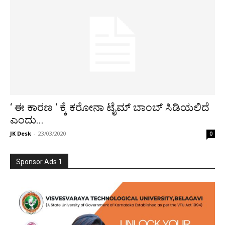
‘ ಈ ಕಾರಣ ‘ ಕ್ಕೆ ಕರೋನಾ ಟೈಮ್ ಬಾಂಬ್ ಸಿಡಿಯಲಿದೆ
ಎಂದು...
JK Desk
-
23/03/2020
0
Sponsor Ads 1